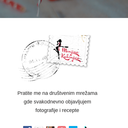
Pratite me na društvenim mrežama
gde svakodnevno objavljujem
fotografije i recepte