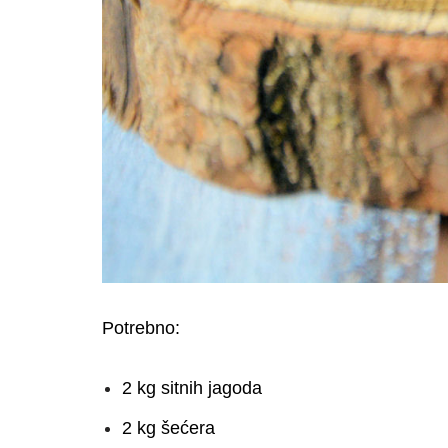
Potrebno:
2 kg sitnih jagoda
2 kg šećera