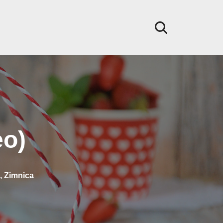
eo)
,
Zimnica