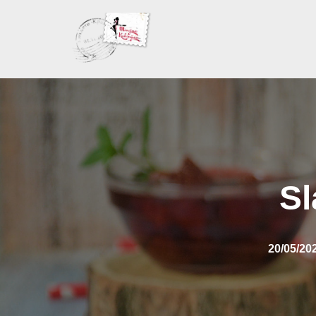
Skoči
na
sadržaj
Sl
20/05/20