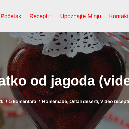
Početak
Recepti
Upoznajte Minju
Kontakt
atko od jagoda (vid
20
5 komentara
Homemade
,
Ostali deserti
,
Video recepti