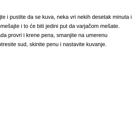
te i pustite da se kuva, neka vri nekih desetak minuta i
mešajte i to će biti jedini put da varjačom mešate.
ada provri i krene pena, smanjite na umerenu
resite sud, skinite penu i nastavite kuvanje.