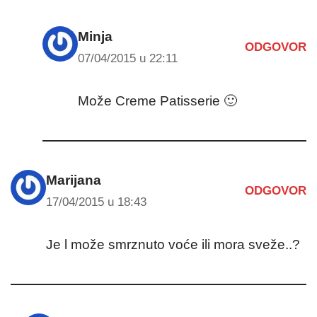
Minja
ODGOVOR
07/04/2015 u 22:11
Može Creme Patisserie 🙂
Marijana
ODGOVOR
17/04/2015 u 18:43
Je l može smrznuto voće ili mora sveže..?