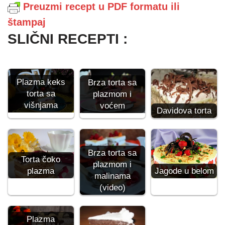
Preuzmi recept u PDF formatu ili
štampaj
SLIČNI RECEPTI :
Plazma keks
Brza torta sa
torta sa
plazmom i
višnjama
voćem
Davidova torta
Brza torta sa
Torta čoko
plazmom i
plazma
Jagode u belom
malinama
(video)
Plazma