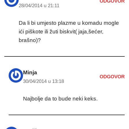
ODGOVOR
28/04/2014 u 21:11
Da li bi umjesto plazme u komadu mogle
ići piškote ili žuti biskvit( jaja,šećer,
brašno)?
Minja
ODGOVOR
30/04/2014 u 13:18
Najbolje da to bude neki keks.