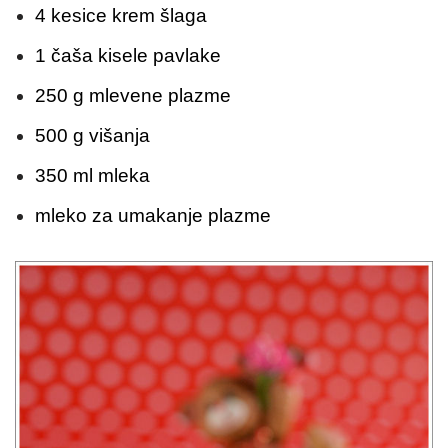
4 kesice krem šlaga
1 čaša kisele pavlake
250 g mlevene plazme
500 g višanja
350 ml mleka
mleko za umakanje plazme