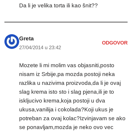
Da li je velika torta ili kao šnit??
Greta
ODGOVOR
27/04/2014 u 23:42
Mozete li mi molim vas objasniti,posto
nisam iz Srbije,pa mozda postoji neka
razlika u nazivima proizvoda,da li je ovaj
slag krema isto sto i slag pjena,ili je to
iskljucivo krema,koja postoji u dva
ukusa,vanilija i cokolada?Koji ukus je
potreban za ovaj kolac?Izvinjavam se ako
se ponavljam,mozda je neko ovo vec