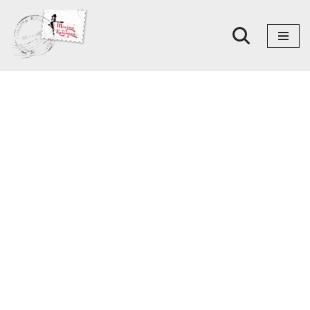
Skoči
na
sadržaj