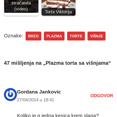
straćatela
(video)
Torta Viktorija
Oznake:
BRZO
PLAZMA
TORTE
VIŠNJE
47 mišljenja na „Plazma torta sa višnjama“
Gordana Jankovic
ODGOVOR
27/04/2014 u 18:41
Koliko je g jedna kesica krem slaga?