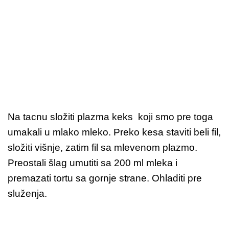
Na tacnu složiti plazma keks koji smo pre toga
umakali u mlako mleko. Preko kesa staviti beli fil,
složiti višnje, zatim fil sa mlevenom plazmo.
Preostali šlag umutiti sa 200 ml mleka i
premazati tortu sa gornje strane. Ohladiti pre
služenja.