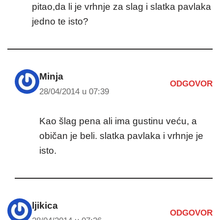
pitao,da li je vrhnje za slag i slatka pavlaka
jedno te isto?
Minja
ODGOVOR
28/04/2014 u 07:39
Kao šlag pena ali ima gustinu veću, a
običan je beli. slatka pavlaka i vrhnje je
isto.
ljikica
ODGOVOR