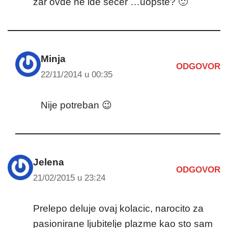
zar ovde ne ide secer …uopste? 🙂
Minja
ODGOVOR
22/11/2014 u 00:35
Nije potreban 😉
Jelena
ODGOVOR
21/02/2015 u 23:24
Prelepo deluje ovaj kolacic, narocito za
pasionirane ljubitelje plazme kao sto sam