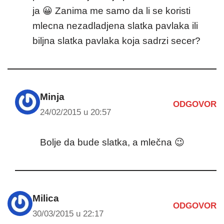
ja 😀 Zanima me samo da li se koristi
mlecna nezadladjena slatka pavlaka ili
biljna slatka pavlaka koja sadrzi secer?
Minja
ODGOVOR
24/02/2015 u 20:57
Bolje da bude slatka, a mlečna 😉
Milica
ODGOVOR
30/03/2015 u 22:17