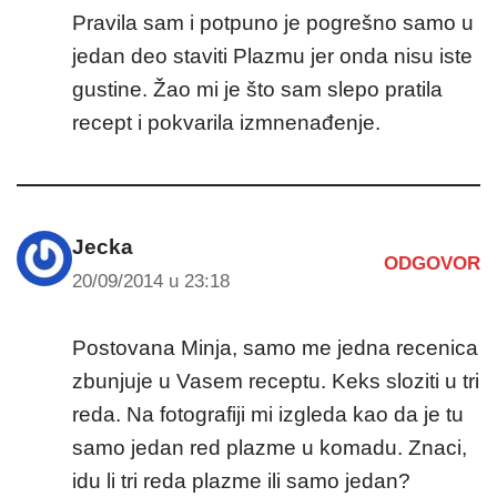
Pravila sam i potpuno je pogrešno samo u
jedan deo staviti Plazmu jer onda nisu iste
gustine. Žao mi je što sam slepo pratila
recept i pokvarila izmnenađenje.
Jecka
ODGOVOR
20/09/2014 u 23:18
Postovana Minja, samo me jedna recenica
zbunjuje u Vasem receptu. Keks sloziti u tri
reda. Na fotografiji mi izgleda kao da je tu
samo jedan red plazme u komadu. Znaci,
idu li tri reda plazme ili samo jedan?