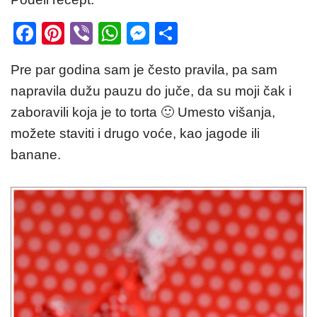
F
Pi
Vi
W
M
S
a
nt
b
h
e
h
Pre par godina sam je često pravila, pa sam
c
er
er
at
ss
ar
napravila dužu pauzu do juče, da su moji čak i
e
e
s
e
e
zaboravili koja je to torta 🙂 Umesto višanja,
b
st
A
n
možete staviti i drugo voće, kao jagode ili
o
p
g
banane.
o
p
er
k