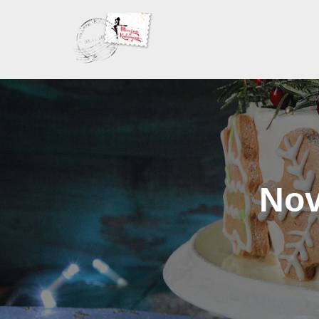
Skoči
na
sadržaj
Nov