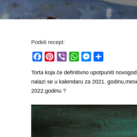
Podeli recept:
F
Pi
Vi
W
M
S
a
nt
b
h
e
h
Torta koja će definitivno upotpuniti novogodi
c
er
er
at
ss
ar
nalazi se u kalendaru za 2021. godinu,mese
e
e
s
e
e
2022.godinu ?
b
st
A
n
o
p
g
o
p
er
k