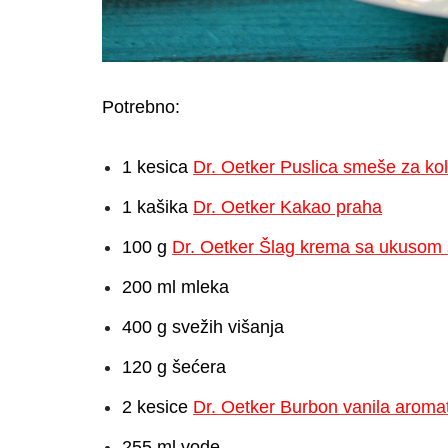
Potrebno:
1 kesica
Dr. Oetker Puslica smeše za ko
1 kašika
Dr. Oetker Kakao praha
100 g
Dr. Oetker Šlag krema sa ukusom 
200 ml mleka
400 g svežih višanja
120 g šećera
2 kesice
Dr. Oetker Burbon vanila aroma
255 ml vode