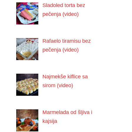
Sladoled torta bez
pečenja (video)
Rafaelo tiramisu bez
pečenja (video)
Najmekše kiflice sa
sirom (video)
Marmelada od šljiva i
kajsija