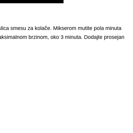
slica smesu za kolače. Mikserom mutite pola minuta
ksimalnom brzinom, oko 3 minuta. Dodajte prosejan