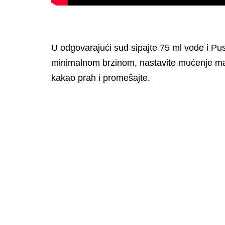
U odgovarajući sud sipajte 75 ml vode i Pu
minimalnom brzinom, nastavite mućenje ma
kakao prah i promešajte.