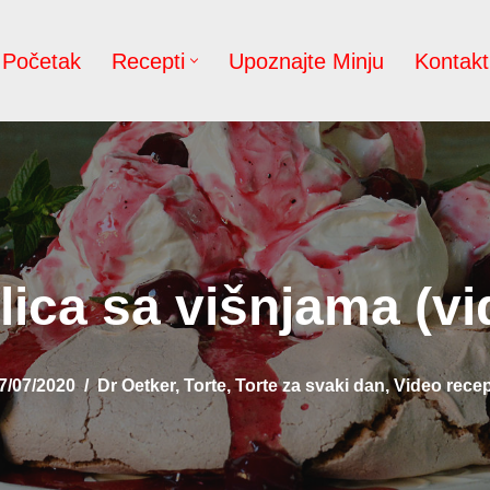
Početak
Recepti
Upoznajte Minju
Kontakt
lica sa višnjama (vi
7/07/2020
Dr Oetker
,
Torte
,
Torte za svaki dan
,
Video recep