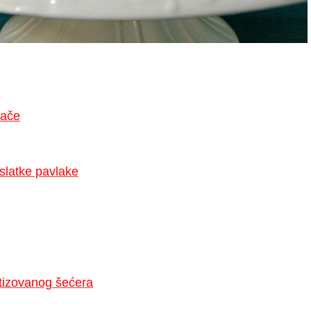
lače
slatke pavlake
tizovanog šećera