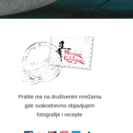
Pratite me na društvenim mrežama
gde svakodnevno objavljujem
fotografije i recepte