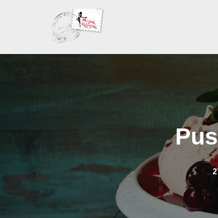
Skoči
na
sadržaj
Pus
2