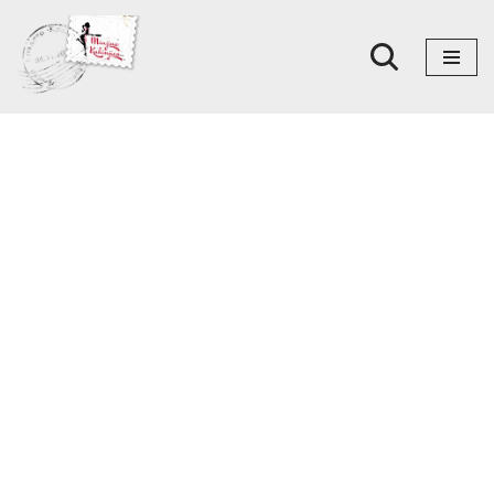
Skoči
na
sadržaj