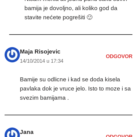
bamija je dovoljno, ali koliko god da
stavite nećete pogrešiti 🙂
Maja Risojevic
ODGOVOR
14/10/2014 u 17:34
Bamije su odlicne i kad se doda kisela
pavlaka dok je vruce jelo. Isto to moze i sa
svezim bamijama .
Jana
ODGOVOR