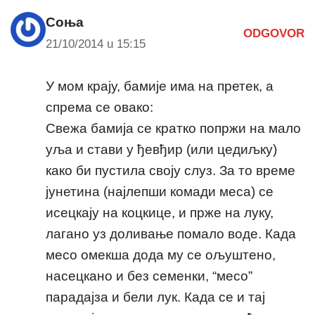
Соња
ODGOVOR
21/10/2014 u 15:15
У мом крају, бамије има на претек, а
спрема се овако:
Свежа бамија се кратко попржи на мало
уља и стави у ђевђир (или цедиљку)
како би пустила своју слуз. За то време
јунетина (најлепши комади меса) се
исецкају на коцкице, и прже на луку,
лагано уз доливање помало воде. Када
месо омекша дода му се ољуштено,
насецкано и без семенки, “месо”
парадајза и бели лук. Када се и тај