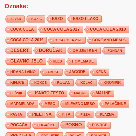
Oznake:
BRZO
BRZO I LAKO
AJVAR
BOŽIĆ
COCA COLA 2017
COCA COLA
COCA COLA 2018
COCA COLA 2019
COKE AND MEALS
COCA COLA 2020
DESERT
DORUČAK
DR.OETKER
FONDAN
GLAVNO JELO
HLEB
HOMEMADE
JAGODE
HRANA I VINO
KEKS
JABUKE
KIFLICE
KOLAČ
KROMPIR
KOKOS
KOLAČI
LISNATO TESTO
MALINE
LEŠNIK
MAFINI
MARMELADA
MESO
MLEVENO MESO
PALAČINKE
PILETINA
PITA
PASTA
PIZZA
PLAZMA
POSNO
POGAČA
POVRĆE
POGAČICE
PREDJELA
PROLETER
ROLAT
ROLNICE