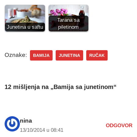
Tarana sa
piletinom
Junetina u saftu
Oznake:
BAMIJA
JUNETINA
RUČAK
12 mišljenja na „Bamija sa junetinom“
nina
ODGOVOR
13/10/2014 u 08:41