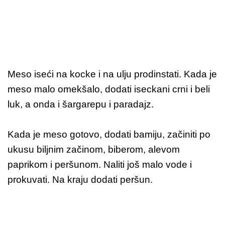
Meso iseći na kocke i na ulju prodinstati. Kada je
meso malo omekšalo, dodati iseckani crni i beli
luk, a onda i šargarepu i paradajz.
Kada je meso gotovo, dodati bamiju, začiniti po
ukusu biljnim začinom, biberom, alevom
paprikom i peršunom. Naliti još malo vode i
prokuvati. Na kraju dodati peršun.