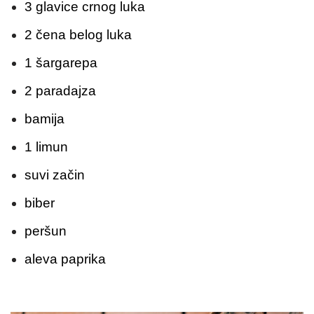
3 glavice crnog luka
2 čena belog luka
1 šargarepa
2 paradajza
bamija
1 limun
suvi začin
biber
peršun
aleva paprika