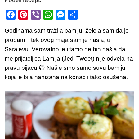
F
Pi
Vi
W
M
S
a
nt
b
h
e
h
Godinama sam tražila bamiju, želela sam da je
c
er
er
at
ss
ar
probam i tek ovog maja sam je našla, u
e
e
s
e
e
Sarajevu. Verovatno je i tamo ne bih našla da
b
st
A
n
me prijateljica Lamija (
Jedi Tweet
) nije odvela na
o
p
g
pravu pijacu 😀 Našle smo samo suvu bamiju
o
p
er
koja je bila nanizana na konac i tako osušena.
k