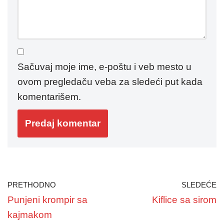
Sačuvaj moje ime, e-poštu i veb mesto u
ovom pregledaču veba za sledeći put kada
komentarišem.
PRETHODNO
SLEDEĆE
Punjeni krompir sa
Kiflice sa sirom
kajmakom