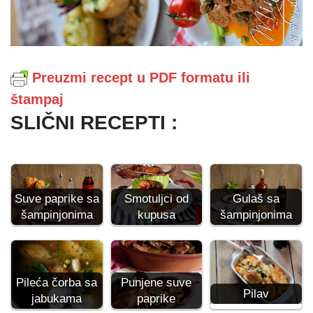
Preuzmi recept u PDF formatu ili
štampaj
SLIČNI RECEPTI :
Suve paprike sa
Smotuljci od
Gulaš sa
šampinjonima
kupusa
šampinjonima
Pileća čorba sa
Punjene suve
Pilav
jabukama
paprike