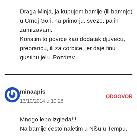
Draga Minja, ja kupujem bamije (ili bamnje)
u Crnoj Gori, na primorju, sveze, pa ih
zamrzavam.
Koristim to povrce kao dodatak djuvecu,
prebrancu, ili za corbice, jer daje finu
gustinu jelu. Pozdrav
minaapis
ODGOVOR
13/10/2014 u 10:28
Mnogo lepo izgleda!!!
Na bamije često naletim u Nišu u Tempu.