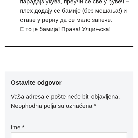
парадајз укува, преучи се све у ђувеч –
плех додају се бамије (без мешања!) и
ставе у рерну да се мало запече.
Е то је бамија! Права! Улцињска!
Ostavite odgovor
Vaša adresa e-pošte neće biti objavljena.
Neophodna polja su označena
*
Ime
*