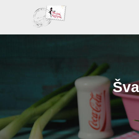
Skoči
na
sadržaj
Šva