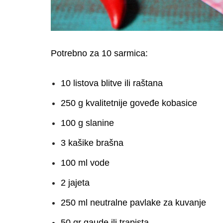
Potrebno za 10 sarmica:
10 listova blitve ili raštana
250 g kvalitetnije goveđe kobasice
100 g slanine
3 kašike brašna
100 ml vode
2 jajeta
250 ml neutralne pavlake za kuvanje
50 gr gaude ili trapista