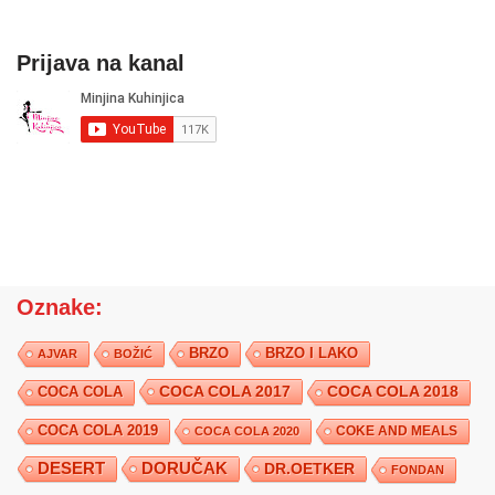
Prijava na kanal
Oznake:
BRZO
BRZO I LAKO
AJVAR
BOŽIĆ
COCA COLA 2017
COCA COLA
COCA COLA 2018
COCA COLA 2019
COKE AND MEALS
COCA COLA 2020
DESERT
DORUČAK
DR.OETKER
FONDAN