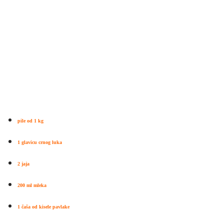
pile od 1 kg
1 glavicu crnog luka
2 jaja
200 ml mleka
1 čaša od kisele pavlake