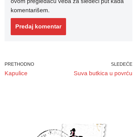
ovom pregledaču veba za sledeći put kada
komentarišem.
PRETHODNO
SLEDEĆE
Kapulice
Suva butkica u povrću