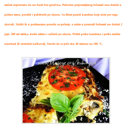
mešati neprestano da sos bude bez grudvica. Polovinu pripremljenog bešamel sosa dodati u
prženo meso, posoliti i pobiberiti po ukusu. Sa filom puniti kanelone koje niste pre toga
skuvali. Složiti ih u podmazanu posudu za pečenje, a zatim u preostali bešamel sos dodati 2
jaja, 200 ml mleka, kiselo mleko i začiniti po ukusu. Preliti preko kanelona i preko možete
naseckati ili izrendati kačkavalj. Stavite da se peče oko 40 minuta na 200 °C.