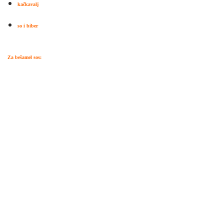
kačkavalj
so i biber
Za bešamel sos: