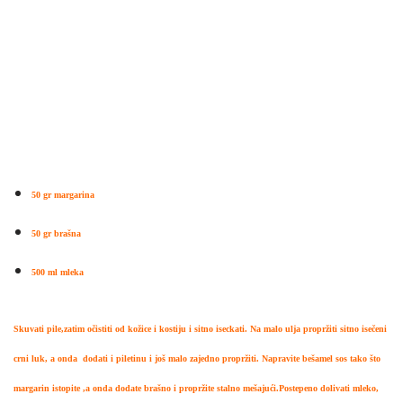
50 gr margarina
50 gr brašna
500 ml mleka
Skuvati pile,zatim očistiti od kožice i kostiju i sitno iseckati. Na malo ulja propržiti sitno isečeni
crni luk, a onda dodati i piletinu i još malo zajedno propržiti. Napravite bešamel sos tako što
margarin istopite ,a onda dodate brašno i propržite stalno mešajući.Postepeno dolivati mleko,