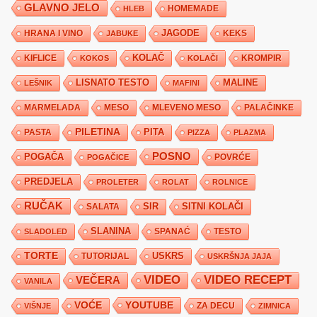
GLAVNO JELO
HLEB
HOMEMADE
JAGODE
HRANA I VINO
KEKS
JABUKE
KIFLICE
KOLAČ
KROMPIR
KOKOS
KOLAČI
LISNATO TESTO
MALINE
LEŠNIK
MAFINI
MARMELADA
MESO
MLEVENO MESO
PALAČINKE
PILETINA
PITA
PASTA
PIZZA
PLAZMA
POSNO
POGAČA
POVRĆE
POGAČICE
PREDJELA
PROLETER
ROLAT
ROLNICE
RUČAK
SIR
SITNI KOLAČI
SALATA
SLANINA
SPANAĆ
TESTO
SLADOLED
TORTE
USKRS
TUTORIJAL
USKRŠNJA JAJA
VIDEO
VIDEO RECEPT
VEČERA
VANILA
YOUTUBE
VOĆE
ZA DECU
VIŠNJE
ZIMNICA