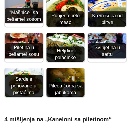
"Mašnice" sa
Punjeno belo
Krem supa od
bešamel sosom
meso
blitve
Piletina u
Svinjetina u
Heljdine
bešamel sosu
saftu
palačinke
Sardele
pohovane u
Pileća čorba sa
pistaćima
jabukama
4 mišljenja na „Kaneloni sa piletinom“