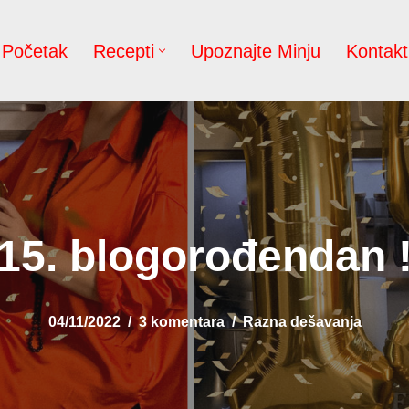
Početak
Recepti
Upoznajte Minju
Kontakt
15. blogorođendan 
04/11/2022
3 komentara
Razna dešavanja