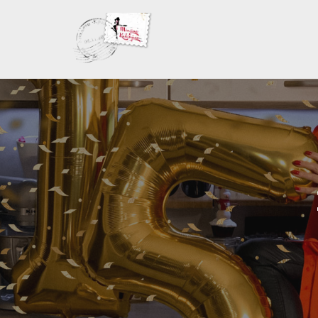
Skoči
na
sadržaj