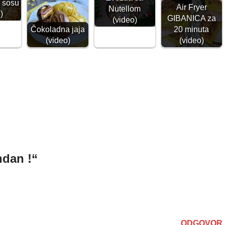
u sosu
Air Fryer
Nutellom
)
GIBANICA za
(video)
Čokoladna jaja
20 minuta
(video)
(video)
ndan !“
ODGOVOR