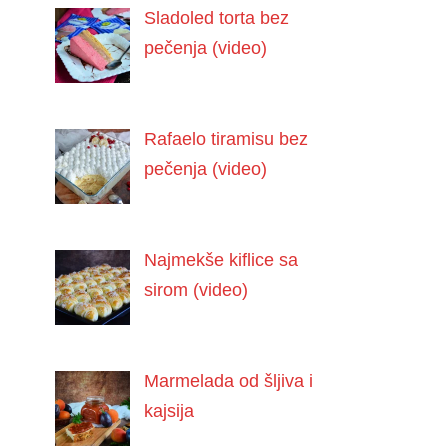
Sladoled torta bez
pečenja (video)
Rafaelo tiramisu bez
pečenja (video)
Najmekše kiflice sa
sirom (video)
Marmelada od šljiva i
kajsija