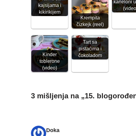
kaneloni 
kajsijama i
(video
kikirikijem
Krempita
čizkejk (reel)
Tart sa
pistaćima i
Kinder
čokoladom
toblerone
(video)
3 mišljenja na „15. blogorođe
Doka