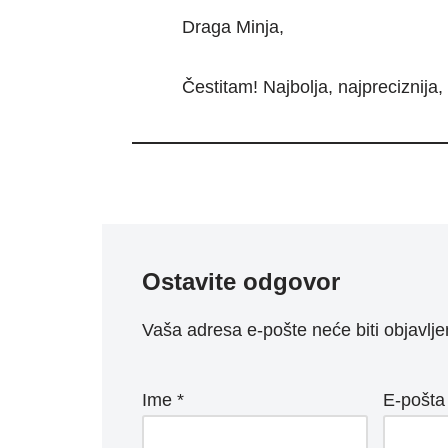
Draga Minja,
Čestitam! Najbolja, najpreciznija, 
Ostavite odgovor
Vaša adresa e-pošte neće biti objavlje
Ime
*
E-pošt