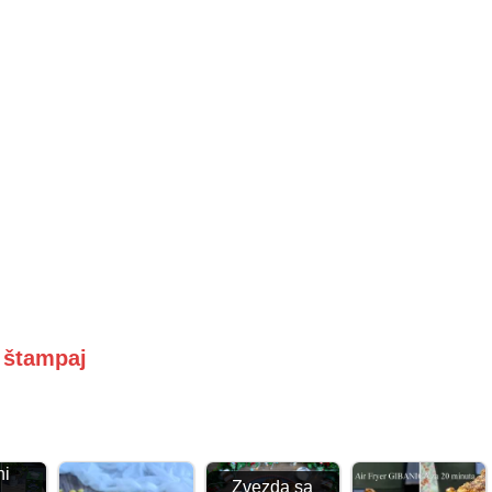
i štampaj
ni
Zvezda sa