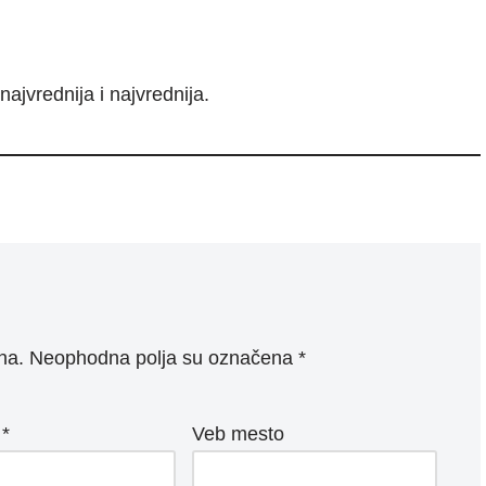
najvrednija i najvrednija.
na.
Neophodna polja su označena
*
a
*
Veb mesto