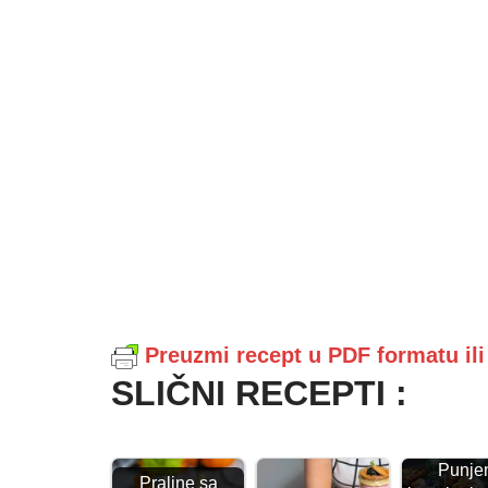
Preuzmi recept u PDF formatu il
SLIČNI RECEPTI :
Punje
Praline sa