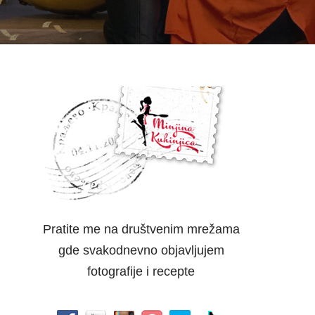
Pratite me na društvenim mrežama
gde svakodnevno objavljujem
fotografije i recepte