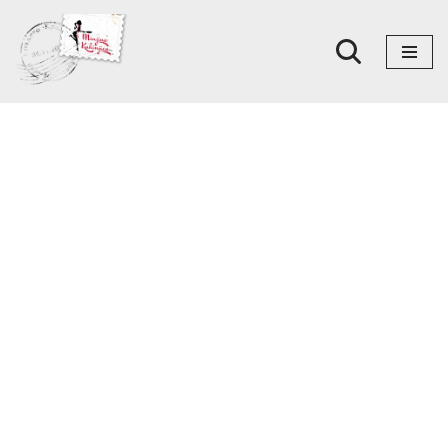
Skoči
na
sadržaj