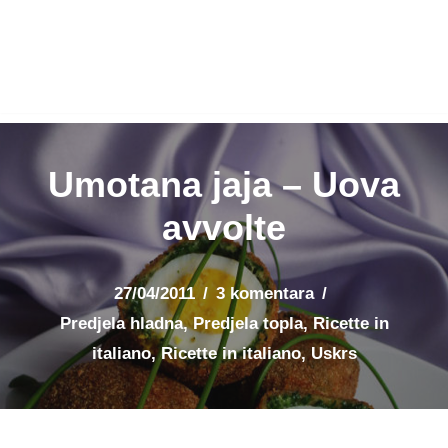
Umotana jaja – Uova
avvolte
27/04/2011
3 komentara
Predjela hladna
,
Predjela topla
,
Ricette in
italiano
,
Ricette in italiano
,
Uskrs