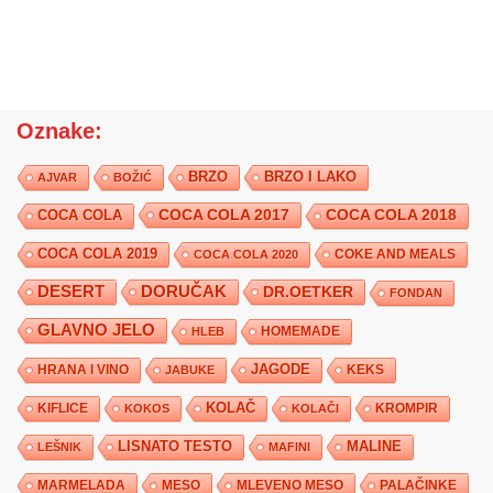
Oznake:
BRZO
BRZO I LAKO
AJVAR
BOŽIĆ
COCA COLA 2017
COCA COLA
COCA COLA 2018
COCA COLA 2019
COKE AND MEALS
COCA COLA 2020
DESERT
DORUČAK
DR.OETKER
FONDAN
GLAVNO JELO
HLEB
HOMEMADE
JAGODE
HRANA I VINO
KEKS
JABUKE
KIFLICE
KOLAČ
KROMPIR
KOKOS
KOLAČI
LISNATO TESTO
MALINE
LEŠNIK
MAFINI
MARMELADA
MESO
MLEVENO MESO
PALAČINKE