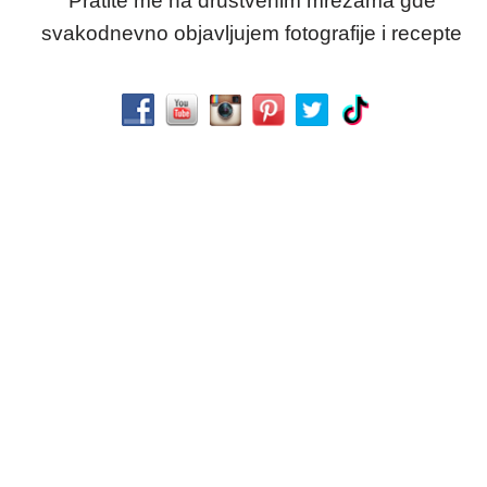
Pratite me na društvenim mrežama gde
svakodnevno objavljujem fotografije i recepte