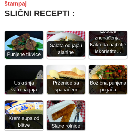
štampaj
SLIČNI RECEPTI :
Loptice
iznenađenja -
Kako da najbolje
Salata od jaja i
iskoristite…
slanine
Punjene tikvice
Uskršnja
Prženice sa
Božićna punjena
vatrena jaja
spanaćem
pogača
Krem supa od
blitve
Slane rolnice