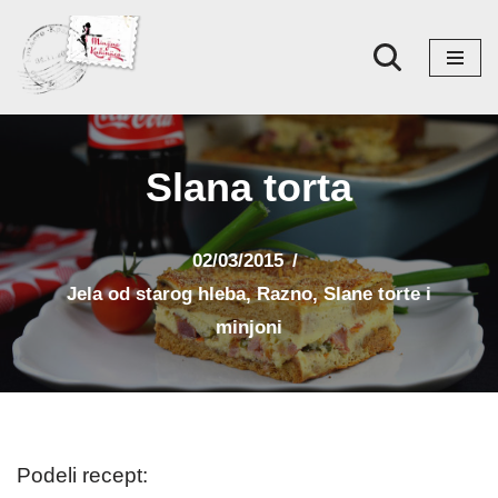
Skoči
na
sadržaj
Slana torta
02/03/2015
Jela od starog hleba
,
Razno
,
Slane torte i
minjoni
Podeli recept: