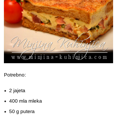
Potrebno:
2 jajeta
400 mla mleka
50 g putera