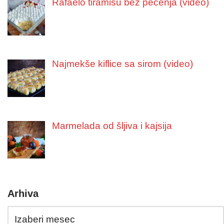
Rafaelo tiramisu bez pečenja (video)
Najmekše kiflice sa sirom (video)
Marmelada od šljiva i kajsija
Arhiva