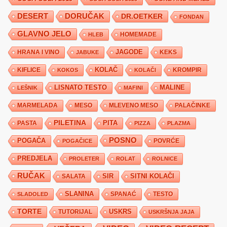
DESERT
DORUČAK
DR.OETKER
FONDAN
GLAVNO JELO
HLEB
HOMEMADE
JAGODE
HRANA I VINO
KEKS
JABUKE
KIFLICE
KOLAČ
KROMPIR
KOKOS
KOLAČI
LISNATO TESTO
MALINE
LEŠNIK
MAFINI
MARMELADA
MESO
MLEVENO MESO
PALAČINKE
PILETINA
PITA
PASTA
PIZZA
PLAZMA
POSNO
POGAČA
POVRĆE
POGAČICE
PREDJELA
PROLETER
ROLAT
ROLNICE
RUČAK
SIR
SITNI KOLAČI
SALATA
SLANINA
SPANAĆ
TESTO
SLADOLED
TORTE
USKRS
TUTORIJAL
USKRŠNJA JAJA