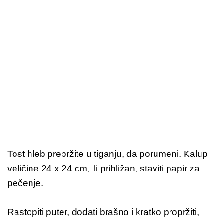
Tost hleb prepržite u tiganju, da porumeni. Kalup
veličine 24 x 24 cm, ili približan, staviti papir za
pečenje.
Rastopiti puter, dodati brašno i kratko propržiti,