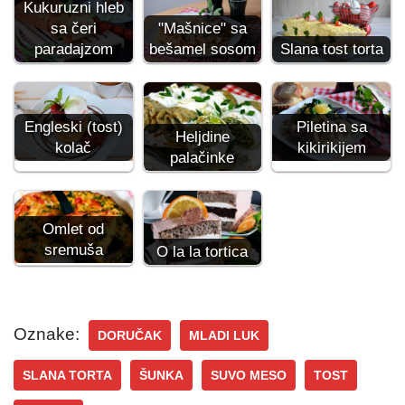
Kukuruzni hleb
sa čeri
"Mašnice" sa
paradajzom
bešamel sosom
Slana tost torta
Engleski (tost)
Piletina sa
Heljdine
kolač
kikirikijem
palačinke
Omlet od
sremuša
O la la tortica
Oznake:
DORUČAK
MLADI LUK
SLANA TORTA
ŠUNKA
SUVO MESO
TOST