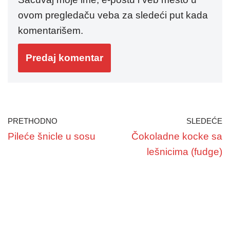
ovom pregledaču veba za sledeći put kada
komentarišem.
PRETHODNO
SLEDEĆE
Pileće šnicle u sosu
Čokoladne kocke sa
lešnicima (fudge)