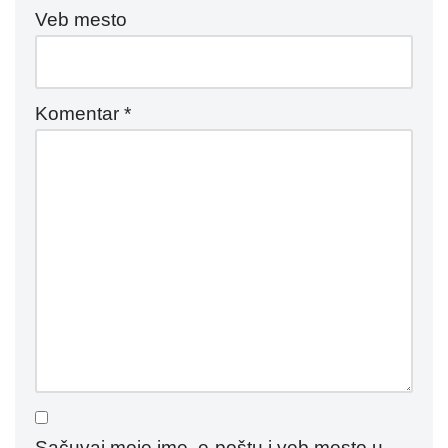
Veb mesto
Komentar
*
Sačuvaj moje ime, e-poštu i veb mesto u