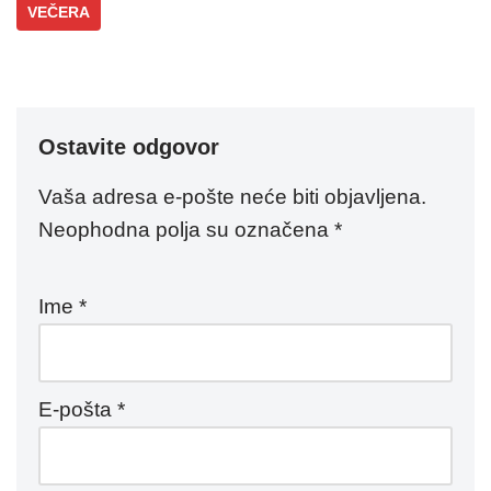
VEČERA
Ostavite odgovor
Vaša adresa e-pošte neće biti objavljena.
Neophodna polja su označena
*
Ime
*
E-pošta
*