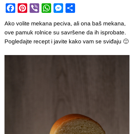
F
Pi
Vi
W
M
S
a
nt
b
h
e
h
Ako volite mekana peciva, ali ona baš mekana,
c
er
er
at
ss
ar
ove pamuk rolnice su savršene da ih isprobate.
e
e
s
e
e
Pogledajte recept i javite kako vam se sviđaju 🙂
b
st
A
n
o
p
g
o
p
er
k