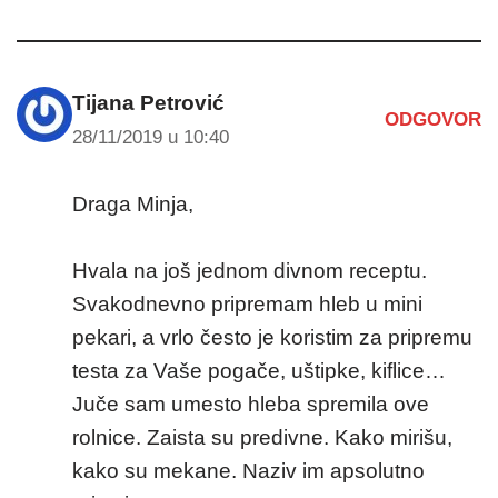
Tijana Petrović
ODGOVOR
28/11/2019 u 10:40
Draga Minja,
Hvala na još jednom divnom receptu.
Svakodnevno pripremam hleb u mini
pekari, a vrlo često je koristim za pripremu
testa za Vaše pogače, uštipke, kiflice…
Juče sam umesto hleba spremila ove
rolnice. Zaista su predivne. Kako mirišu,
kako su mekane. Naziv im apsolutno