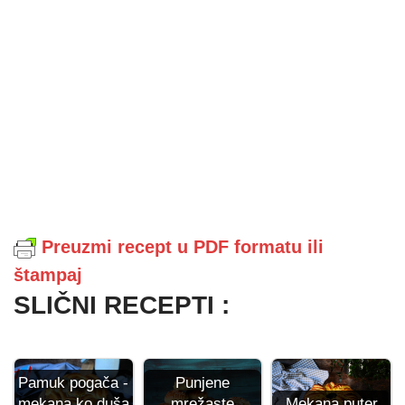
Preuzmi recept u PDF formatu ili
štampaj
SLIČNI RECEPTI :
Punjene
Pamuk pogača -
mrežaste
Mekana puter
mekana ko duša