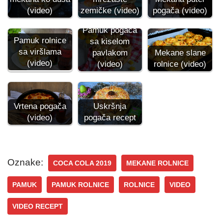
zemičke (video)
pogača (video)
(video)
Pamuk pogača
Pamuk rolnice
sa kiselom
sa viršlama
pavlakom
Mekane slane
(video)
(video)
rolnice (video)
Vrtena pogača
Uskršnja
(video)
pogača recept
Oznake:
COCA COLA 2019
MEKANE ROLNICE
PAMUK
PAMUK ROLNICE
ROLNICE
VIDEO
VIDEO RECEPT