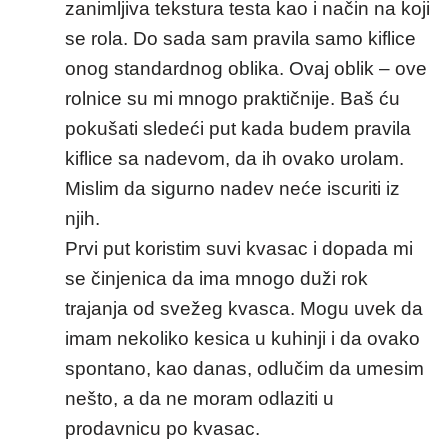
zanimljiva tekstura testa kao i način na koji
se rola. Do sada sam pravila samo kiflice
onog standardnog oblika. Ovaj oblik – ove
rolnice su mi mnogo praktičnije. Baš ću
pokušati sledeći put kada budem pravila
kiflice sa nadevom, da ih ovako urolam.
Mislim da sigurno nadev neće iscuriti iz
njih.
Prvi put koristim suvi kvasac i dopada mi
se činjenica da ima mnogo duži rok
trajanja od svežeg kvasca. Mogu uvek da
imam nekoliko kesica u kuhinji i da ovako
spontano, kao danas, odlučim da umesim
nešto, a da ne moram odlaziti u
prodavnicu po kvasac.