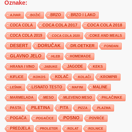
Oznake:
BRZO
BRZO I LAKO
AJVAR
BOŽIĆ
COCA COLA 2017
COCA COLA
COCA COLA 2018
COCA COLA 2019
COKE AND MEALS
COCA COLA 2020
DESERT
DORUČAK
DR.OETKER
FONDAN
GLAVNO JELO
HLEB
HOMEMADE
JAGODE
HRANA I VINO
KEKS
JABUKE
KIFLICE
KOLAČ
KROMPIR
KOKOS
KOLAČI
LISNATO TESTO
MALINE
LEŠNIK
MAFINI
MARMELADA
MESO
MLEVENO MESO
PALAČINKE
PILETINA
PITA
PASTA
PIZZA
PLAZMA
POSNO
POGAČA
POVRĆE
POGAČICE
PREDJELA
PROLETER
ROLAT
ROLNICE