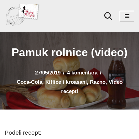
Skoči
na
sadržaj
Pamuk rolnice (video)
27/05/2019
4 komentara
Coca-Cola
,
Kiflice i kroasani
,
Razno
,
Video
recepti
Podeli recept: