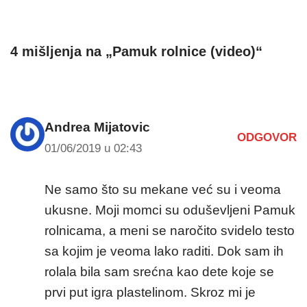
4 mišljenja na „Pamuk rolnice (video)“
Andrea Mijatovic
ODGOVOR
01/06/2019 u 02:43
Ne samo što su mekane već su i veoma
ukusne. Moji momci su oduševljeni Pamuk
rolnicama, a meni se naročito svidelo testo
sa kojim je veoma lako raditi. Dok sam ih
rolala bila sam srećna kao dete koje se
prvi put igra plastelinom. Skroz mi je