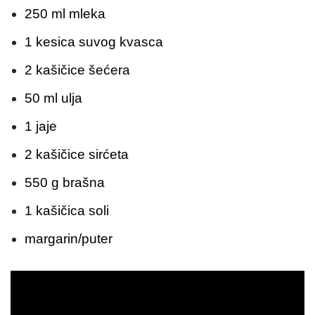
250 ml mleka
1 kesica suvog kvasca
2 kašičice šećera
50 ml ulja
1 jaje
2 kašičice sirćeta
550 g brašna
1 kašičica soli
margarin/puter