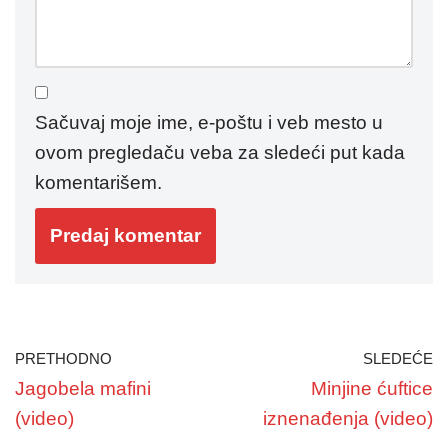
Sačuvaj moje ime, e-poštu i veb mesto u
ovom pregledaču veba za sledeći put kada
komentarišem.
PRETHODNO
SLEDEĆE
Jagobela mafini
Minjine ćuftice
(video)
iznenađenja (video)