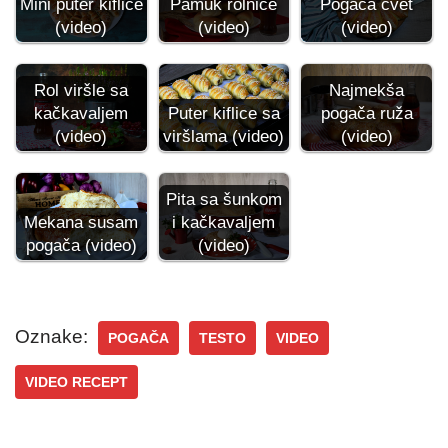
Mini puter kiflice
Pamuk rolnice
Pogača cvet
(video)
(video)
(video)
Rol viršle sa
Najmekša
kačkavaljem
Puter kiflice sa
pogača ruža
(video)
viršlama (video)
(video)
Pita sa šunkom
Mekana susam
i kačkavaljem
pogača (video)
(video)
Oznake:
POGAČA
TESTO
VIDEO
VIDEO RECEPT