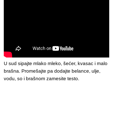
U sud sipajte mlako mleko, šećer, kvasac i malo
brašna. Promešajte pa dodajte belance, ulje,
vodu, so i brašnom zamesite testo.