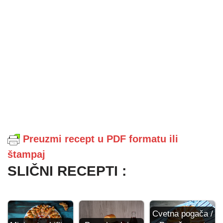
Preuzmi recept u PDF formatu ili
štampaj
SLIČNI RECEPTI :
Cvetna pogača /