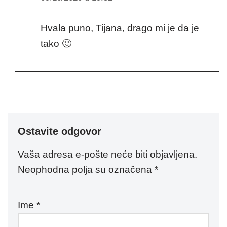
Hvala puno, Tijana, drago mi je da je
tako 🙂
Ostavite odgovor
Vaša adresa e-pošte neće biti objavljena.
Neophodna polja su označena
*
Ime
*