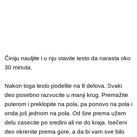
Činiju nauljite i u nju stavite testo da narasta oko
30 minuta.
Nakon toga testo podelite na 8 delova. Svaki
deo posebno razvucite u manji krug. Premažite
puterom i preklopite na pola, pa ponovo na pola i
onda još jednom na pola. Od šire prema užem
delu zasecite po sredini ali ne do kraja. Isečeni
deo okrenite prema gore, a da bi vam sve bilo