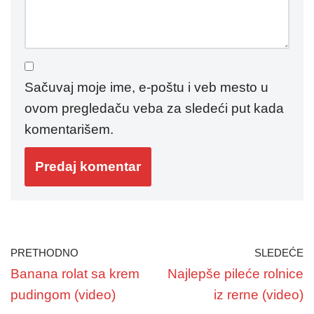
Sačuvaj moje ime, e-poštu i veb mesto u
ovom pregledaču veba za sledeći put kada
komentarišem.
PRETHODNO
SLEDEĆE
Banana rolat sa krem
Najlepše pileće rolnice
pudingom (video)
iz rerne (video)