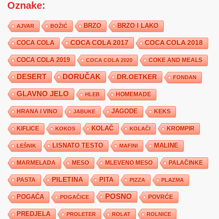
Oznake:
BRZO
BRZO I LAKO
AJVAR
BOŽIĆ
COCA COLA 2017
COCA COLA
COCA COLA 2018
COCA COLA 2019
COKE AND MEALS
COCA COLA 2020
DESERT
DORUČAK
DR.OETKER
FONDAN
GLAVNO JELO
HLEB
HOMEMADE
JAGODE
HRANA I VINO
KEKS
JABUKE
KIFLICE
KOLAČ
KROMPIR
KOKOS
KOLAČI
LISNATO TESTO
MALINE
LEŠNIK
MAFINI
MARMELADA
MESO
MLEVENO MESO
PALAČINKE
PILETINA
PITA
PASTA
PIZZA
PLAZMA
POSNO
POGAČA
POVRĆE
POGAČICE
PREDJELA
PROLETER
ROLAT
ROLNICE