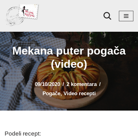
Skoči
na
sadržaj
Mekana puter pogača
(video)
09/10/2020
2 komentara
Pogače
,
Video recepti
Podeli recept: