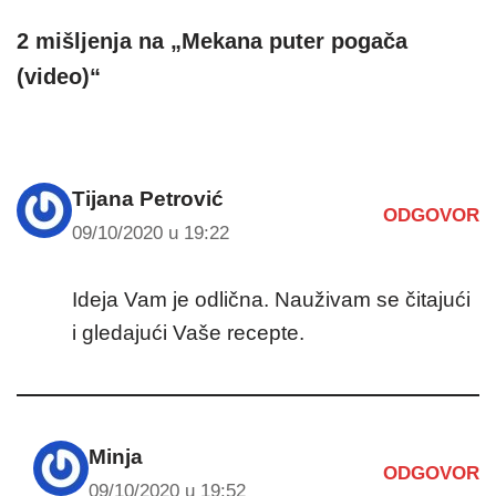
2 mišljenja na „Mekana puter pogača
(video)“
Tijana Petrović
ODGOVOR
09/10/2020 u 19:22
Ideja Vam je odlična. Nauživam se čitajući
i gledajući Vaše recepte.
Minja
ODGOVOR
09/10/2020 u 19:52