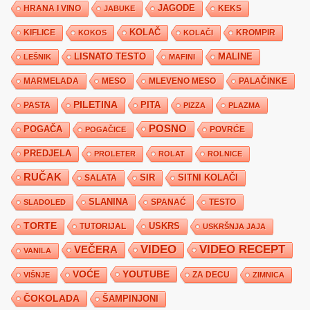
JAGODE
HRANA I VINO
KEKS
JABUKE
KIFLICE
KOLAČ
KROMPIR
KOKOS
KOLAČI
LISNATO TESTO
MALINE
LEŠNIK
MAFINI
MARMELADA
MESO
MLEVENO MESO
PALAČINKE
PILETINA
PITA
PASTA
PIZZA
PLAZMA
POSNO
POGAČA
POVRĆE
POGAČICE
PREDJELA
PROLETER
ROLAT
ROLNICE
RUČAK
SIR
SITNI KOLAČI
SALATA
SLANINA
SPANAĆ
TESTO
SLADOLED
TORTE
USKRS
TUTORIJAL
USKRŠNJA JAJA
VIDEO
VIDEO RECEPT
VEČERA
VANILA
YOUTUBE
VOĆE
ZA DECU
VIŠNJE
ZIMNICA
ČOKOLADA
ŠAMPINJONI