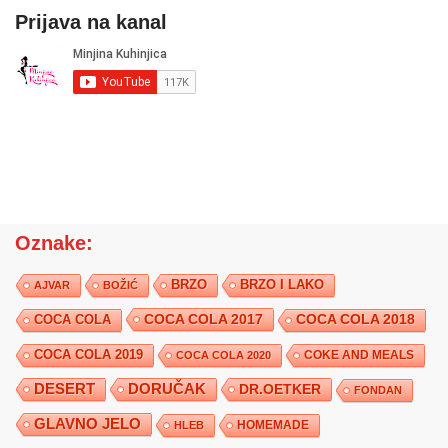
Prijava na kanal
Oznake:
BRZO
BRZO I LAKO
AJVAR
BOŽIĆ
COCA COLA 2017
COCA COLA
COCA COLA 2018
COCA COLA 2019
COKE AND MEALS
COCA COLA 2020
DESERT
DORUČAK
DR.OETKER
FONDAN
GLAVNO JELO
HLEB
HOMEMADE