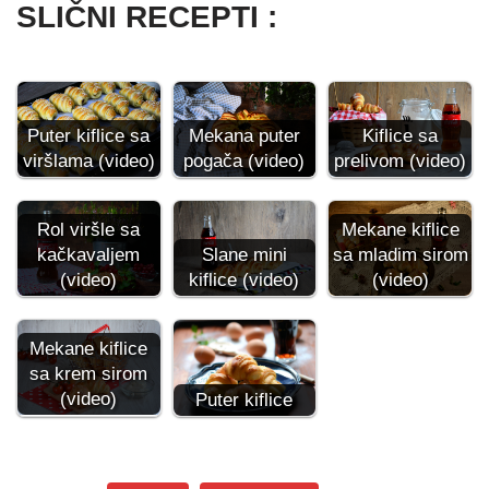
SLIČNI RECEPTI :
Puter kiflice sa
Mekana puter
Kiflice sa
viršlama (video)
pogača (video)
prelivom (video)
Rol viršle sa
Mekane kiflice
kačkavaljem
Slane mini
sa mladim sirom
(video)
kiflice (video)
(video)
Mekane kiflice
sa krem sirom
(video)
Puter kiflice