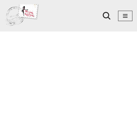
Skoči
na
sadržaj