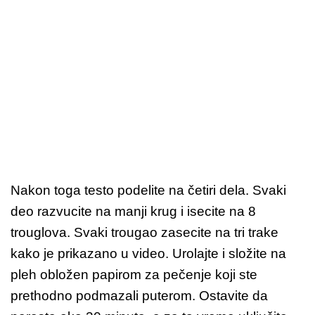
Nakon toga testo podelite na četiri dela. Svaki
deo razvucite na manji krug i isecite na 8
trouglova. Svaki trougao zasecite na tri trake
kako je prikazano u video. Urolajte i složite na
pleh obložen papirom za pečenje koji ste
prethodno podmazali puterom. Ostavite da