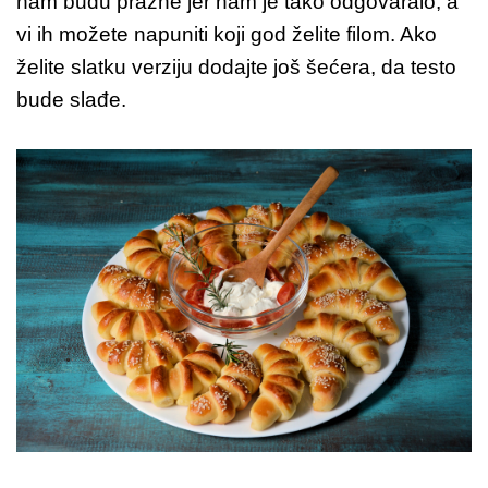
nam budu prazne jer nam je tako odgovaralo, a
vi ih možete napuniti koji god želite filom. Ako
želite slatku verziju dodajte još šećera, da testo
bude slađe.