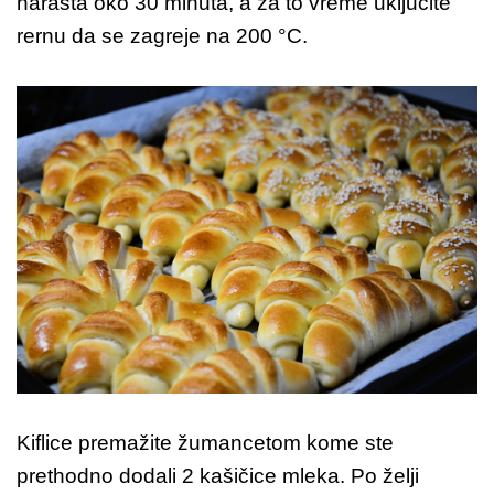
narasta oko 30 minuta, a za to vreme uključite
rernu da se zagreje na 200 °C.
Kiflice premažite žumancetom kome ste
prethodno dodali 2 kašičice mleka. Po želji