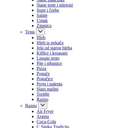
Slane torte i minjoni
Supe i čorbe
Salate
Umak
Zimnica
Testa
Hleb
Hleb iz pekača
Jela od starog hleba
Kiflice i kroasani
Lisnato testo
Pite i gibanice
Pizza
Pogače
Pogačice
Proja i palenta
Slani mafini
Tortilje
Razno
Razno
Air Fryer
Argeta
Coca-Cola
C Slatka Tradicija