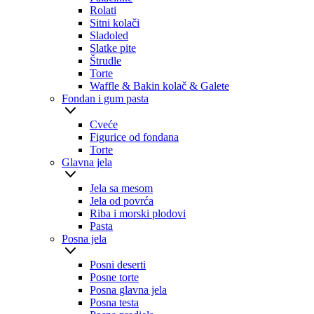
Rolati
Sitni kolači
Sladoled
Slatke pite
Štrudle
Torte
Waffle & Bakin kolač & Galete
Fondan i gum pasta
Cveće
Figurice od fondana
Torte
Glavna jela
Jela sa mesom
Jela od povrća
Riba i morski plodovi
Pasta
Posna jela
Posni deserti
Posne torte
Posna glavna jela
Posna testa