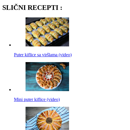
SLIČNI RECEPTI :
Puter kiflice sa viršlama (video)
Mini puter kiflice (video)