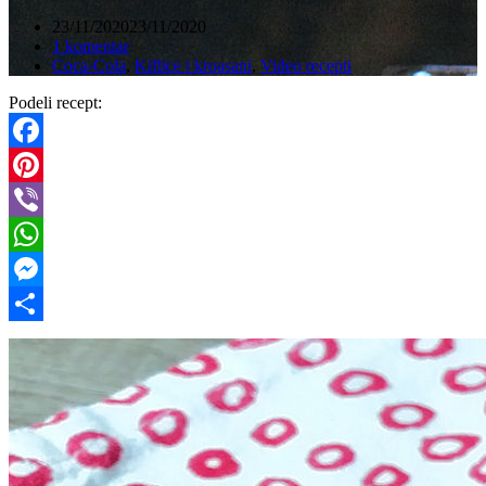
23/11/2020
23/11/2020
1 komentar
Coca-Cola
,
Kiflice i kroasani
,
Video recepti
Podeli recept:
Facebook
Pinterest
Viber
WhatsApp
Messenger
Share