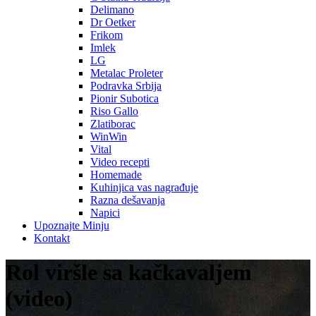
Delimano
Dr Oetker
Frikom
Imlek
LG
Metalac Proleter
Podravka Srbija
Pionir Subotica
Riso Gallo
Zlatiborac
WinWin
Vital
Video recepti
Homemade
Kuhinjica vas nagrađuje
Razna dešavanja
Napici
Upoznajte Minju
Kontakt
Rol viršle sa kačkavaljem
(video)