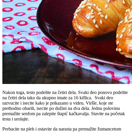
Nakon toga, testo podelite na četiri dela. Svaki deo ponovo podelite
na četiri dela tako da ukupno imate za 16 kiflica. Svaki deo
razvucite i isecite kako je prikazano u videu. Viršle, koje ste
prethodno obarili, isecite po dužini na dva dela. Jednu polovinu
premažite senfom pa zalepite štapić kačkavalja. Stavite na početak
testa i urolajte.
Prebacite na pleh i ostavite da narasta pa premažite žumancetom