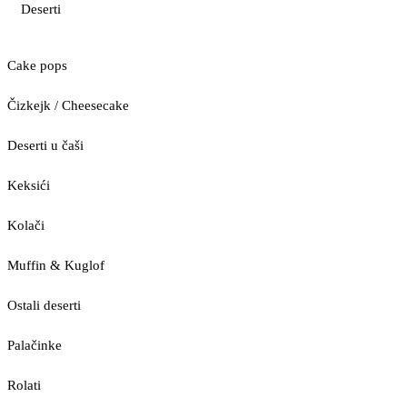
Deserti
Cake pops
Čizkejk / Cheesecake
Deserti u čaši
Keksići
Kolači
Muffin & Kuglof
Ostali deserti
Palačinke
Rolati