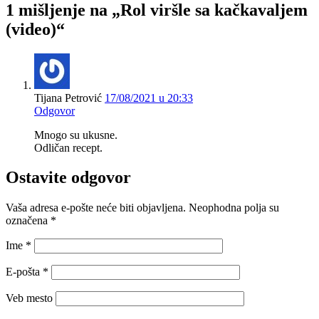
1 mišljenje na „Rol viršle sa kačkavaljem
(video)“
Tijana Petrović
17/08/2021 u 20:33
Odgovor
Mnogo su ukusne.
Odličan recept.
Ostavite odgovor
Vaša adresa e-pošte neće biti objavljena.
Neophodna polja su
označena
*
Ime
*
E-pošta
*
Veb mesto