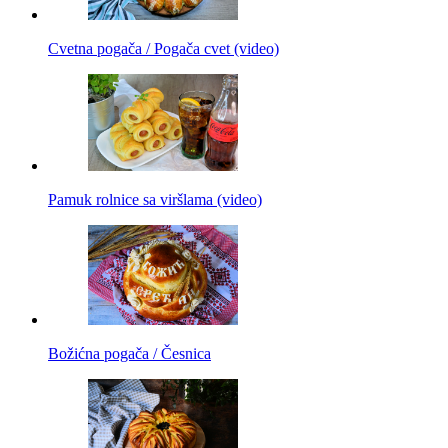
Cvetna pogača / Pogača cvet (video)
Pamuk rolnice sa viršlama (video)
Božićna pogača / Česnica