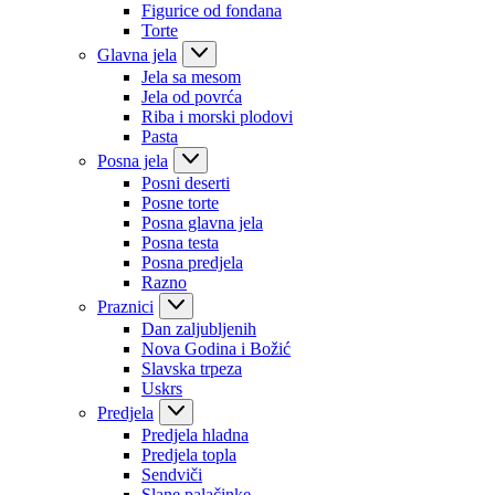
Figurice od fondana
Torte
Glavna jela
Jela sa mesom
Jela od povrća
Riba i morski plodovi
Pasta
Posna jela
Posni deserti
Posne torte
Posna glavna jela
Posna testa
Posna predjela
Razno
Praznici
Dan zaljubljenih
Nova Godina i Božić
Slavska trpeza
Uskrs
Predjela
Predjela hladna
Predjela topla
Sendviči
Slane palačinke