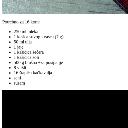
Potrebno za 16 kom:
250 ml mleka
1 kesica suvog kvasca (7 g)
50 ml ulja
1 jaje
1 kašičica šećera
1 kašičica soli
500 g brašna +za posipanje
8 viršli
16 štapića kačkavalja
senf
susam