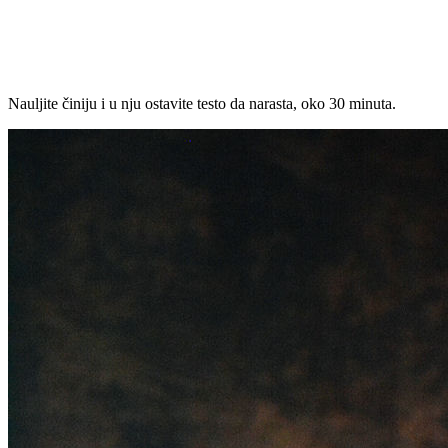
Nauljite činiju i u nju ostavite testo da narasta, oko 30 minuta.