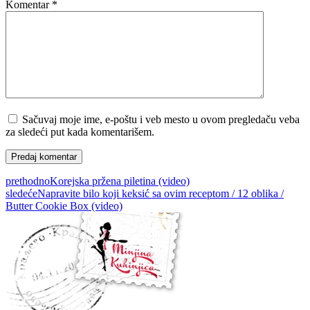
Komentar
*
Sačuvaj moje ime, e-poštu i veb mesto u ovom pregledaču veba
za sledeći put kada komentarišem.
prethodno
Korejska pržena piletina (video)
sledeće
Napravite bilo koji keksić sa ovim receptom / 12 oblika /
Butter Cookie Box (video)