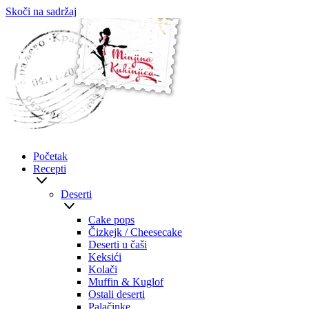
Skoči na sadržaj
Početak
Recepti
Deserti
Cake pops
Čizkejk / Cheesecake
Deserti u čaši
Keksići
Kolači
Muffin & Kuglof
Ostali deserti
Palačinke