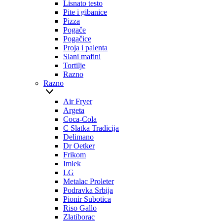
Lisnato testo
Pite i gibanice
Pizza
Pogače
Pogačice
Proja i palenta
Slani mafini
Tortilje
Razno
Razno
Air Fryer
Argeta
Coca-Cola
C Slatka Tradicija
Delimano
Dr Oetker
Frikom
Imlek
LG
Metalac Proleter
Podravka Srbija
Pionir Subotica
Riso Gallo
Zlatiborac