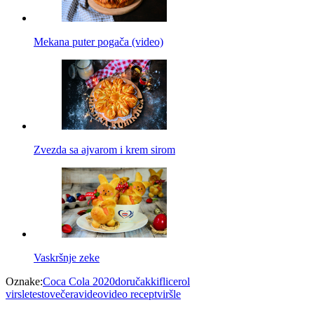
Mekana puter pogača (video)
Zvezda sa ajvarom i krem sirom
Vaskršnje zeke
Oznake:
Coca Cola 2020
doručak
kiflice
rol
virsle
testo
večera
video
video recept
viršle