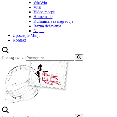
WinWin
Vital
Video recepti
Homemade
Kuhinjica vas nagrađuje
Razna dešavanja
Napici
Upoznajte Minju
Kontakt
Pretraga za…