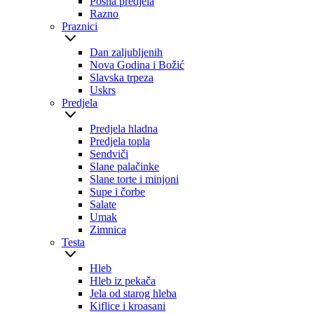
Posna predjela
Razno
Praznici
Dan zaljubljenih
Nova Godina i Božić
Slavska trpeza
Uskrs
Predjela
Predjela hladna
Predjela topla
Sendviči
Slane palačinke
Slane torte i minjoni
Supe i čorbe
Salate
Umak
Zimnica
Testa
Hleb
Hleb iz pekača
Jela od starog hleba
Kiflice i kroasani