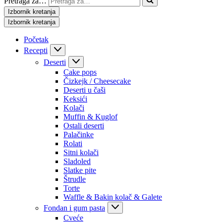
Pretraga za…
Izbornik kretanja
Izbornik kretanja
Početak
Recepti
Deserti
Cake pops
Čizkejk / Cheesecake
Deserti u čaši
Keksići
Kolači
Muffin & Kuglof
Ostali deserti
Palačinke
Rolati
Sitni kolači
Sladoled
Slatke pite
Štrudle
Torte
Waffle & Bakin kolač & Galete
Fondan i gum pasta
Cveće