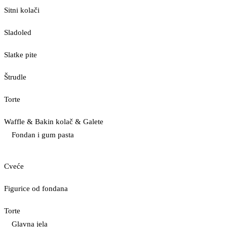
Sitni kolači
Sladoled
Slatke pite
Štrudle
Torte
Waffle & Bakin kolač & Galete
Fondan i gum pasta
Cveće
Figurice od fondana
Torte
Glavna jela