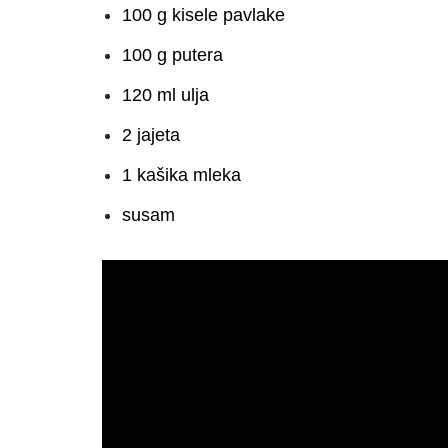
100 g kisele pavlake
100 g putera
120 ml ulja
2 jajeta
1 kašika mleka
susam