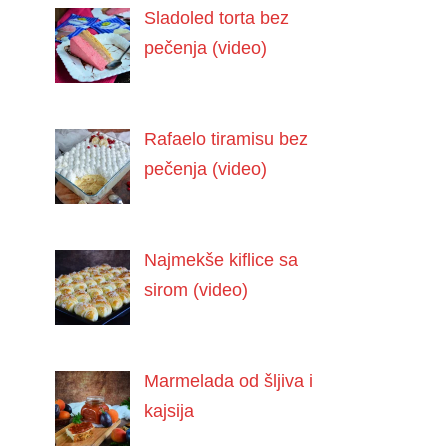
Sladoled torta bez
pečenja (video)
Rafaelo tiramisu bez
pečenja (video)
Najmekše kiflice sa
sirom (video)
Marmelada od šljiva i
kajsija