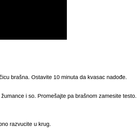
ičicu brašna. Ostavite 10 minuta da kvasac nadođe.
 žumance i so. Promešajte pa brašnom zamesite testo.
bno razvucite u krug.