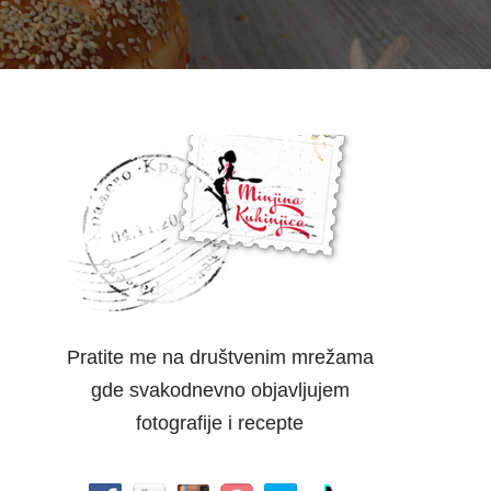
Pratite me na društvenim mrežama
gde svakodnevno objavljujem
fotografije i recepte