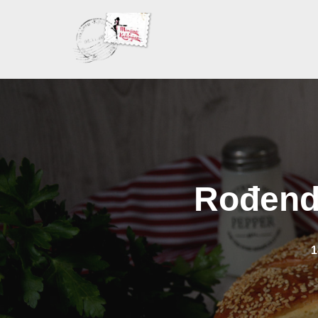
Skoči
na
sadržaj
Rođenda
1