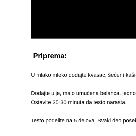
Priprema:
U mlako mleko dodajte kvasac, šećer i kaš
Dodajte ulje, malo umućena belanca, jedno
Ostavite 25-30 minuta da testo narasta.
Testo podelite na 5 delova. Svaki deo pose