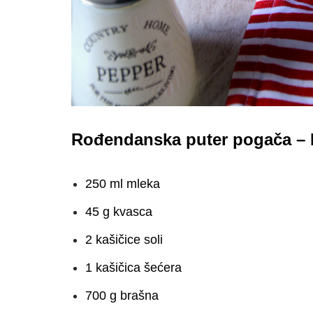
Rođendanska puter pogača – P
250 ml mleka
45 g kvasca
2 kašičice soli
1 kašičica šećera
700 g brašna