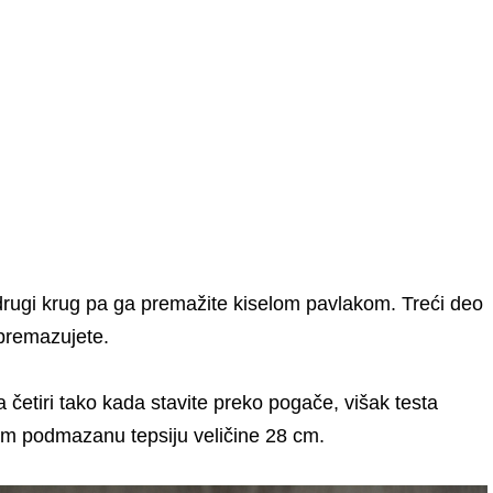
drugi krug pa ga premažite kiselom pavlakom. Treći deo
 premazujete.
četiri tako kada stavite preko pogače, višak testa
om podmazanu tepsiju veličine 28 cm.