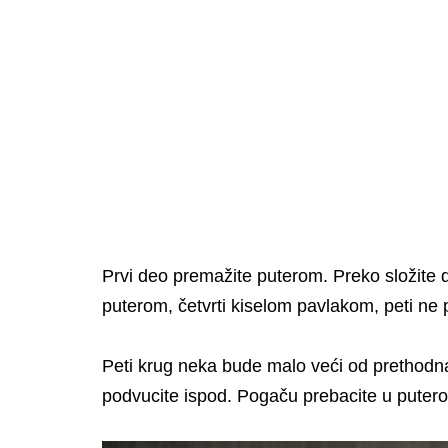
Prvi deo premažite puterom. Preko složite 
puterom, četvrti kiselom pavlakom, peti ne
Peti krug neka bude malo veći od prethodna 
podvucite ispod. Pogaču prebacite u puter