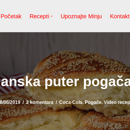
Početak
Recepti
Upoznajte Minju
Kontakt
nska puter pogača
8/06/2019
2 komentara
Coca-Cola
,
Pogače
,
Video recep