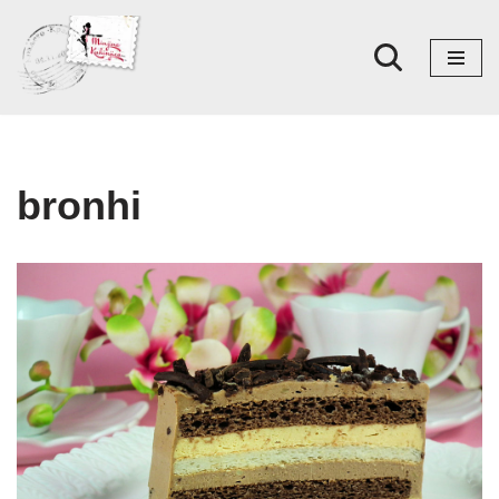
Skoči
na
sadržaj
bronhi