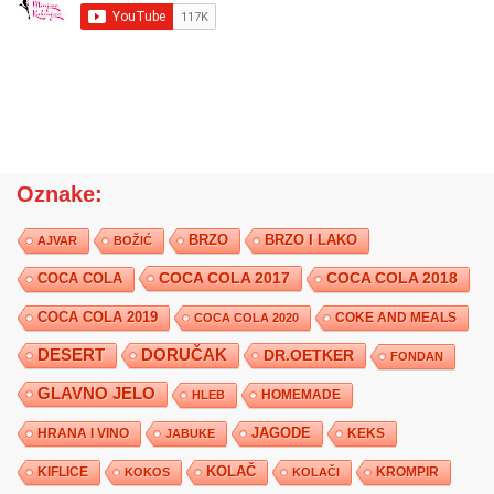
Oznake:
BRZO
BRZO I LAKO
AJVAR
BOŽIĆ
COCA COLA 2017
COCA COLA
COCA COLA 2018
COCA COLA 2019
COKE AND MEALS
COCA COLA 2020
DESERT
DORUČAK
DR.OETKER
FONDAN
GLAVNO JELO
HLEB
HOMEMADE
JAGODE
HRANA I VINO
KEKS
JABUKE
KIFLICE
KOLAČ
KROMPIR
KOKOS
KOLAČI