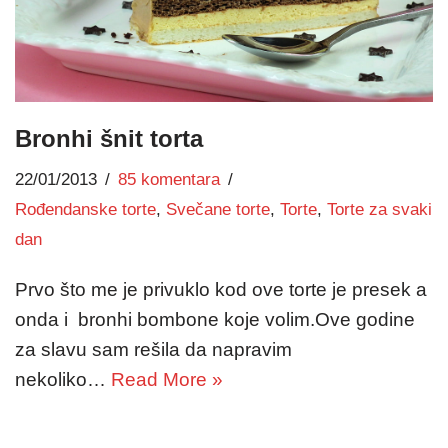
Bronhi šnit torta
22/01/2013
85 komentara
Rođendanske torte
,
Svečane torte
,
Torte
,
Torte za svaki
dan
Prvo što me je privuklo kod ove torte je presek a
onda i bronhi bombone koje volim.Ove godine
za slavu sam rešila da napravim
nekoliko…
Read More »