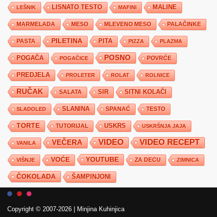
LISNATO TESTO
MALINE
LEŠNIK
MAFINI
MARMELADA
MESO
MLEVENO MESO
PALAČINKE
PILETINA
PITA
PASTA
PIZZA
PLAZMA
POSNO
POGAČA
POVRĆE
POGAČICE
PREDJELA
PROLETER
ROLAT
ROLNICE
RUČAK
SIR
SITNI KOLAČI
SALATA
SLANINA
SPANAĆ
TESTO
SLADOLED
TORTE
USKRS
TUTORIJAL
USKRŠNJA JAJA
VIDEO
VIDEO RECEPT
VEČERA
VANILA
YOUTUBE
VOĆE
ZA DECU
VIŠNJE
ZIMNICA
ČOKOLADA
ŠAMPINJONI
Copyright © 2007-2026
|
Minjina Kuhinjica