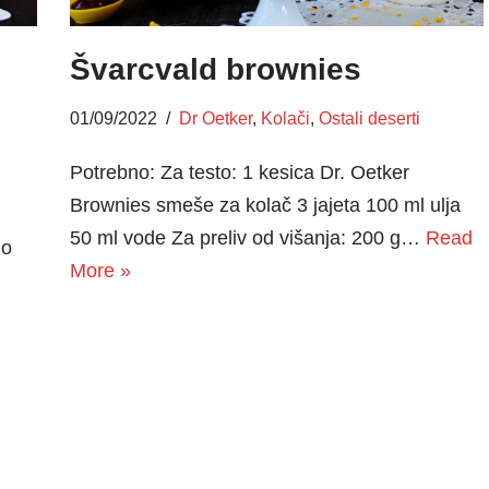
Švarcvald brownies
01/09/2022
Dr Oetker
,
Kolači
,
Ostali deserti
Potrebno: Za testo: 1 kesica Dr. Oetker
Brownies smeše za kolač 3 jajeta 100 ml ulja
50 ml vode Za preliv od višanja: 200 g…
Read
no
More »