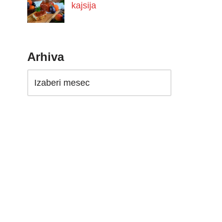
kajsija
Arhiva