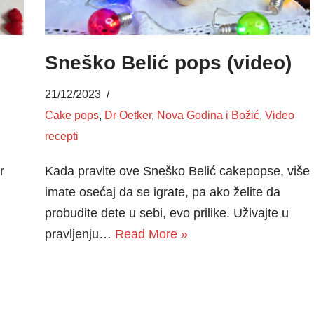
Sneško Belić pops (video)
21/12/2023
Cake pops
,
Dr Oetker
,
Nova Godina i Božić
,
Video
recepti
Kada pravite ove Sneško Belić cakepopse, više
r
imate osećaj da se igrate, pa ako želite da
l
probudite dete u sebi, evo prilike. Uživajte u
pravljenju…
Read More »