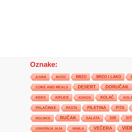
Oznake:
BRZO
BRZO I LAKO
AJVAR
BOŽIĆ
DESERT
DORUČAK
COKE AND MEALS
KEKS
KIFLICE
KOLAČ
KOKOS
KOLA
PILETINA
PITA
PALAČINKE
PASTA
RUČAK
SIR
SI
SALATA
ROLNICE
VID
VEČERA
USKRŠNJA JAJA
VANILA