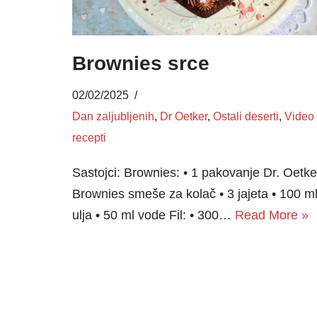
Brownies srce
02/02/2025
Dan zaljubljenih
,
Dr Oetker
,
Ostali deserti
,
Video
recepti
Sastojci: Brownies: • 1 pakovanje Dr. Oetke
Brownies smeše za kolač • 3 jajeta • 100 m
ulja • 50 ml vode Fil: • 300…
Read More »