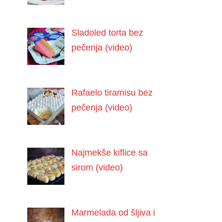
Sladoled torta bez
pečenja (video)
Rafaelo tiramisu bez
pečenja (video)
Najmekše kiflice sa
sirom (video)
Marmelada od šljiva i