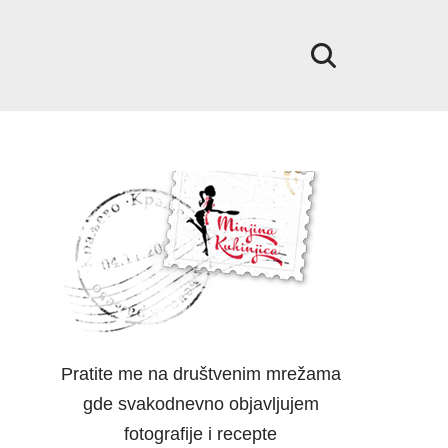
Pratite me na društvenim mrežama
gde svakodnevno objavljujem
fotografije i recepte