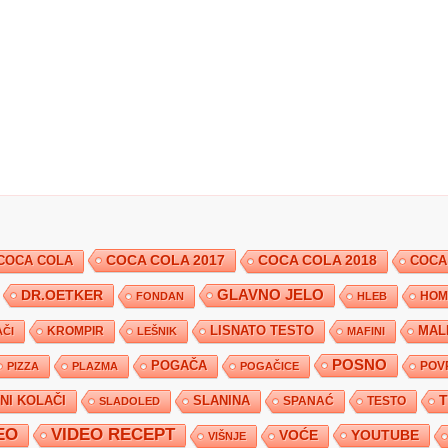
COCA COLA 2017
COCA COLA
COCA COLA 2018
COCA
DR.OETKER
GLAVNO JELO
FONDAN
HLEB
HOM
KROMPIR
LISNATO TESTO
MAL
ČI
LEŠNIK
MAFINI
POSNO
POGAČA
POV
PIZZA
PLAZMA
POGAČICE
TNI KOLAČI
SLANINA
SPANAĆ
TESTO
SLADOLED
EO
VIDEO RECEPT
YOUTUBE
VOĆE
VIŠNJE