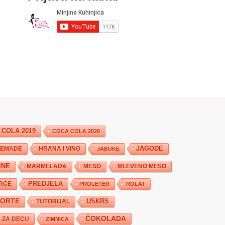
 COLA 2019
COCA COLA 2020
JAGODE
HRANA I VINO
EMADE
JABUKE
INE
MARMELADA
MESO
MLEVENO MESO
PREDJELA
RĆE
PROLETER
ROLAT
TORTE
USKRS
TUTORIJAL
ČOKOLADA
ZA DECU
ZIMNICA