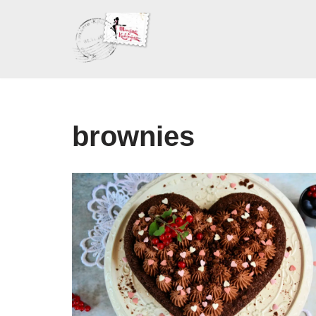
Skoči
na
sadržaj
brownies