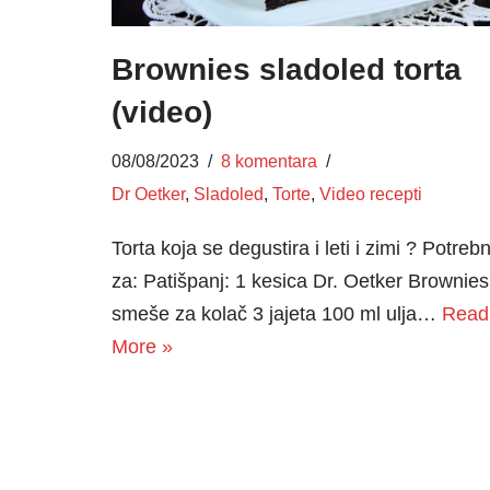
Brownies sladoled torta
(video)
08/08/2023
8 komentara
Dr Oetker
,
Sladoled
,
Torte
,
Video recepti
Torta koja se degustira i leti i zimi ? Potreb
za: Patišpanj: 1 kesica Dr. Oetker Brownies
smeše za kolač 3 jajeta 100 ml ulja…
Read
More »