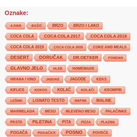
Oznake:
BRZO
BRZO I LAKO
AJVAR
BOŽIĆ
COCA COLA 2017
COCA COLA
COCA COLA 2018
COCA COLA 2019
COKE AND MEALS
COCA COLA 2020
DESERT
DORUČAK
DR.OETKER
FONDAN
GLAVNO JELO
HLEB
HOMEMADE
JAGODE
HRANA I VINO
KEKS
JABUKE
KIFLICE
KOLAČ
KROMPIR
KOKOS
KOLAČI
LISNATO TESTO
MALINE
LEŠNIK
MAFINI
MARMELADA
MESO
MLEVENO MESO
PALAČINKE
PILETINA
PITA
PASTA
PIZZA
PLAZMA
POSNO
POGAČA
POVRĆE
POGAČICE