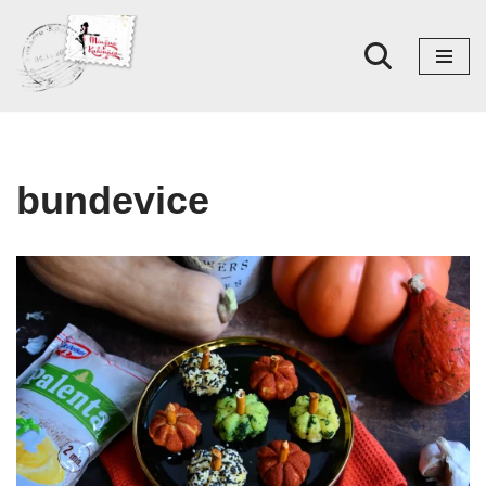
Skoči
na
sadržaj
bundevice