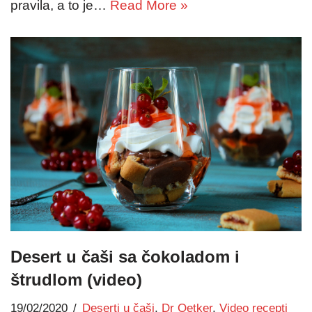
pravila, a to je…
Read More »
Desert u čaši sa čokoladom i
štrudlom (video)
19/02/2020
Deserti u čaši
,
Dr Oetker
,
Video recepti