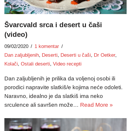
Švarcvald srca i desert u čaši
(video)
09/02/2020
1 komentar
Dan zaljubljenih
,
Deserti
,
Deserti u čaši
,
Dr Oetker
,
Kolači
,
Ostali deserti
,
Video recepti
Dan zaljubljenih je prilika da voljenoj osobi ili
porodici napravite slatkiš/e kojima neće odoleti.
Naravno, idealno je da slatkiš ima neko
srculence ali savršen može…
Read More »