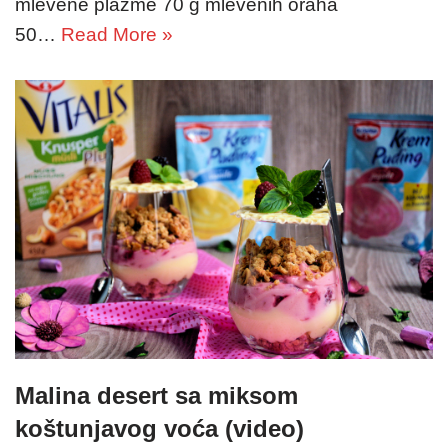
mlevene plazme 70 g mlevenih oraha
50…
Read More »
Malina desert sa miksom
koštunjavog voća (video)