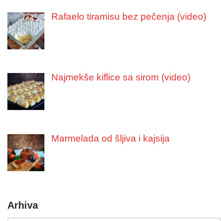
Rafaelo tiramisu bez pečenja (video)
Najmekše kiflice sa sirom (video)
Marmelada od šljiva i kajsija
Arhiva