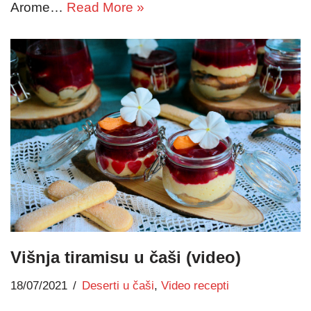
Arome…
Read More »
Višnja tiramisu u čaši (video)
18/07/2021
Deserti u čaši
,
Video recepti