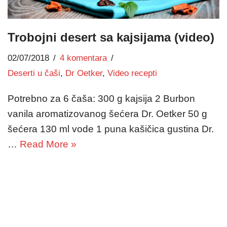
Trobojni desert sa kajsijama (video)
02/07/2018
4 komentara
Deserti u čaši
,
Dr Oetker
,
Video recepti
Potrebno za 6 čaša: 300 g kajsija 2 Burbon
vanila aromatizovanog šećera Dr. Oetker 50 g
šećera 130 ml vode 1 puna kašičica gustina Dr.
…
Read More »