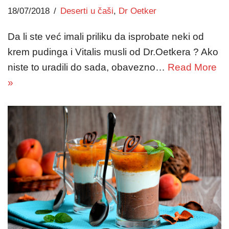
18/07/2018
Deserti u čaši
,
Dr Oetker
Da li ste već imali priliku da isprobate neki od
krem pudinga i Vitalis musli od Dr.Oetkera ? Ako
niste to uradili do sada, obavezno…
Read More
»