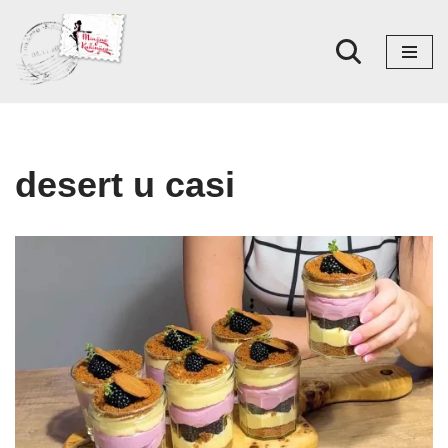
Skoči
na
sadržaj
desert u casi