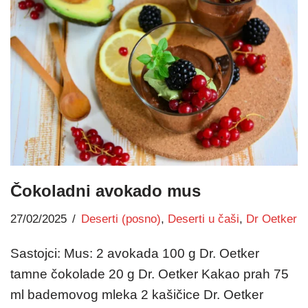
Čokoladni avokado mus
27/02/2025
Deserti (posno)
,
Deserti u čaši
,
Dr Oetker
Sastojci: Mus: 2 avokada 100 g Dr. Oetker
tamne čokolade 20 g Dr. Oetker Kakao prah 75
ml bademovog mleka 2 kašičice Dr. Oetker