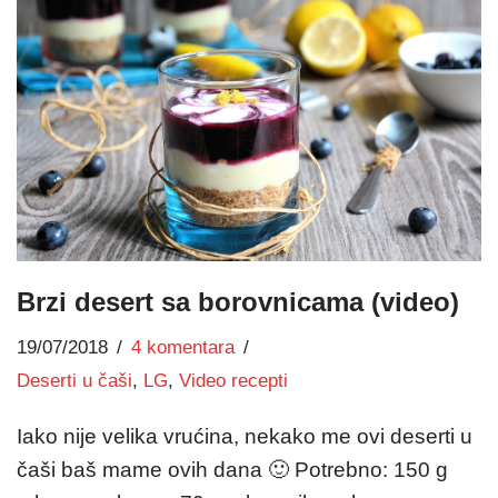
Brzi desert sa borovnicama (video)
19/07/2018
4 komentara
Deserti u čaši
,
LG
,
Video recepti
Iako nije velika vrućina, nekako me ovi deserti u
čaši baš mame ovih dana 🙂 Potrebno: 150 g