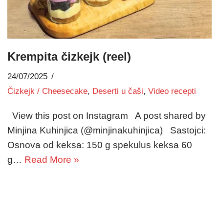
Krempita čizkejk (reel)
24/07/2025
Čizkejk / Cheesecake
,
Deserti u čaši
,
Video recepti
View this post on Instagram A post shared by
Minjina Kuhinjica (@minjinakuhinjica) Sastojci:
Osnova od keksa: 150 g spekulus keksa 60
g…
Read More »