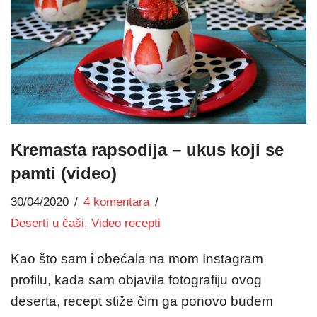
Kremasta rapsodija – ukus koji se
pamti (video)
30/04/2020
4 komentara
Deserti u čaši
,
Video recepti
Kao što sam i obećala na mom Instagram
profilu, kada sam objavila fotografiju ovog
deserta, recept stiže čim ga ponovo budem