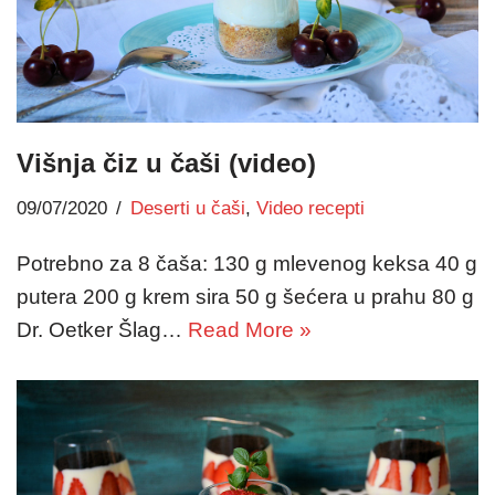
Višnja čiz u čaši (video)
09/07/2020
Deserti u čaši
,
Video recepti
Potrebno za 8 čaša: 130 g mlevenog keksa 40 g
putera 200 g krem sira 50 g šećera u prahu 80 g
Dr. Oetker Šlag…
Read More »