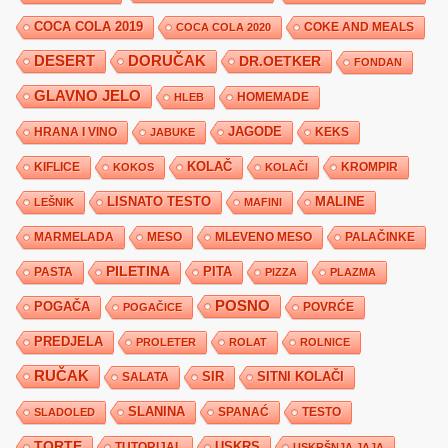
COCA COLA 2019
COKE AND MEALS
COCA COLA 2020
DESERT
DORUČAK
DR.OETKER
FONDAN
GLAVNO JELO
HLEB
HOMEMADE
JAGODE
HRANA I VINO
KEKS
JABUKE
KIFLICE
KOLAČ
KROMPIR
KOKOS
KOLAČI
LISNATO TESTO
MALINE
LEŠNIK
MAFINI
MARMELADA
MESO
MLEVENO MESO
PALAČINKE
PILETINA
PITA
PASTA
PIZZA
PLAZMA
POSNO
POGAČA
POVRĆE
POGAČICE
PREDJELA
PROLETER
ROLAT
ROLNICE
RUČAK
SIR
SITNI KOLAČI
SALATA
SLANINA
SPANAĆ
TESTO
SLADOLED
TORTE
USKRS
TUTORIJAL
USKRŠNJA JAJA