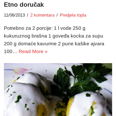
Etno doručak
11/06/2013
2 komentara
Predjela topla
Potrebno za 2 porcije: 1 l vode 250 g
kukuruznog brašna 1 goveđa kocka za supu
200 g domaće kavurme 2 pune kašike ajvara
100…
Read More »