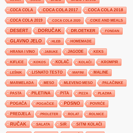
COCA COLA 2017
COCA COLA
COCA COLA 2018
COCA COLA 2019
COKE AND MEALS
COCA COLA 2020
DESERT
DORUČAK
DR.OETKER
FONDAN
GLAVNO JELO
HLEB
HOMEMADE
JAGODE
HRANA I VINO
KEKS
JABUKE
KIFLICE
KOLAČ
KROMPIR
KOKOS
KOLAČI
LISNATO TESTO
MALINE
LEŠNIK
MAFINI
MARMELADA
MESO
MLEVENO MESO
PALAČINKE
PILETINA
PITA
PASTA
PIZZA
PLAZMA
POSNO
POGAČA
POVRĆE
POGAČICE
PREDJELA
PROLETER
ROLAT
ROLNICE
RUČAK
SIR
SITNI KOLAČI
SALATA