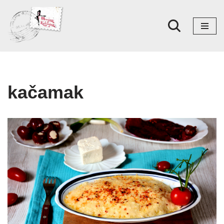
Skoči
na
sadržaj
kačamak