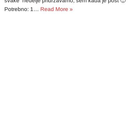
svake nedelje pridržavamo, sem kada je post 🙂
Potrebno: 1…
Read More »