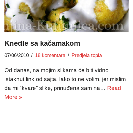
Knedle sa kačamakom
07/06/2010
18 komentara
Predjela topla
Od danas, na mojim slikama će biti vidno
istaknut link od sajta. Iako to ne volim, jer mislim
da mi “kvare” slike, prinuđena sam na…
Read
More »