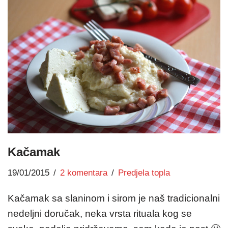
Kačamak
19/01/2015
2 komentara
Predjela topla
Kačamak sa slaninom i sirom je naš tradicionalni
nedeljni doručak, neka vrsta rituala kog se