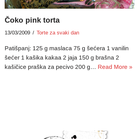
Čoko pink torta
13/03/2009
Torte za svaki dan
Patišpanj: 125 g maslaca 75 g šećera 1 vanilin
šećer 1 kašika kakaa 2 jaja 150 g brašna 2
kašičice praška za pecivo 200 g…
Read More »