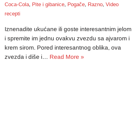
Coca-Cola
,
Pite i gibanice
,
Pogače
,
Razno
,
Video
recepti
Iznenadite ukućane ili goste interesantnim jelom
i spremite im jednu ovakvu zvezdu sa ajvarom i
krem sirom. Pored interesantnog oblika, ova
zvezda i diše i…
Read More »