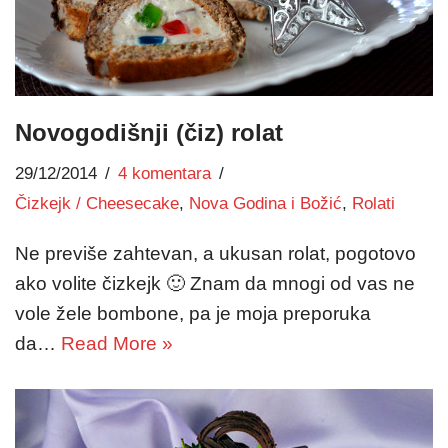
Novogodišnji (čiz) rolat
29/12/2014
4 komentara
Čizkejk / Cheesecake
,
Nova Godina i Božić
,
Rolati
Ne previše zahtevan, a ukusan rolat, pogotovo
ako volite čizkejk 🙂 Znam da mnogi od vas ne
vole žele bombone, pa je moja preporuka
da…
Read More »