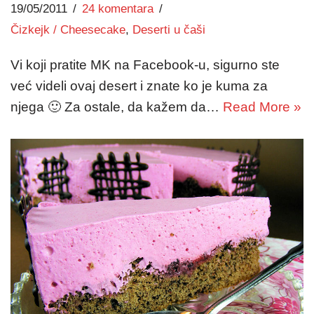
19/05/2011
24 komentara
Čizkejk / Cheesecake
,
Deserti u čaši
Vi koji pratite MK na Facebook-u, sigurno ste
već videli ovaj desert i znate ko je kuma za
njega 🙂 Za ostale, da kažem da…
Read More »