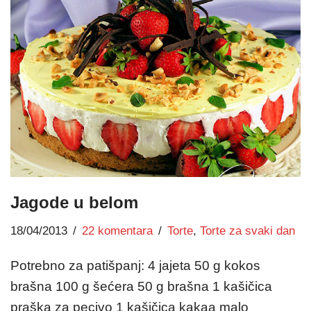
Jagode u belom
18/04/2013
22 komentara
Torte
,
Torte za svaki dan
Potrebno za patišpanj: 4 jajeta 50 g kokos
brašna 100 g šećera 50 g brašna 1 kašičica
praška za pecivo 1 kašičica kakaa malo