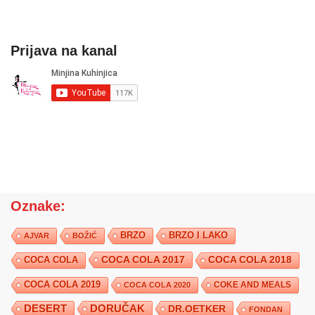
Prijava na kanal
Oznake:
BRZO
BRZO I LAKO
AJVAR
BOŽIĆ
COCA COLA 2017
COCA COLA
COCA COLA 2018
COCA COLA 2019
COKE AND MEALS
COCA COLA 2020
DESERT
DORUČAK
DR.OETKER
FONDAN