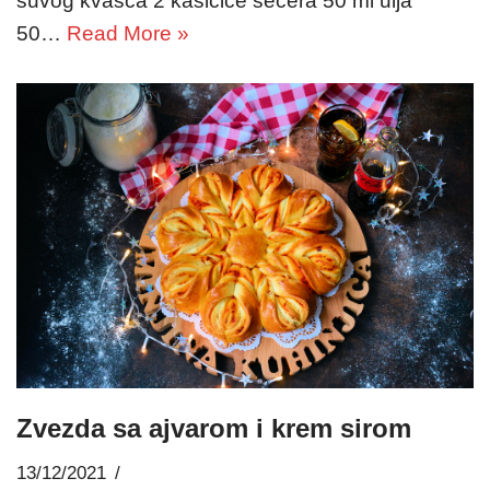
suvog kvasca 2 kašičice šećera 50 ml ulja
50…
Read More »
Zvezda sa ajvarom i krem sirom
13/12/2021