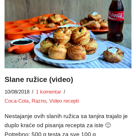
Slane ružice (video)
10/08/2018
1 komentar
Coca-Cola
,
Razno
,
Video recepti
Nestajanje ovih slanih ružica sa tanjira trajalo je
duplo kraće od pisanja recepta za iste 🙂
Potrebno: 500 g testa za sve 100 g