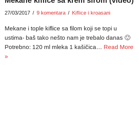
Mekane kiflice sa krem sirom (video)
27/03/2017
9 komentara
Kiflice i kroasani
Mekane i tople kiflice sa filom koji se topi u
ustima- baš tako nešto nam je trebalo danas 🙂
Potrebno: 120 ml mleka 1 kašičica…
Read More
»