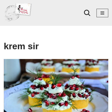
Skoči
na
sadržaj
krem sir