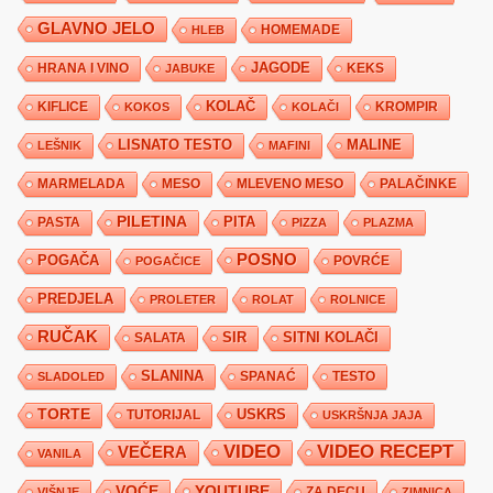
GLAVNO JELO
HLEB
HOMEMADE
JAGODE
HRANA I VINO
KEKS
JABUKE
KIFLICE
KOLAČ
KROMPIR
KOKOS
KOLAČI
LISNATO TESTO
MALINE
LEŠNIK
MAFINI
MARMELADA
MESO
MLEVENO MESO
PALAČINKE
PILETINA
PITA
PASTA
PIZZA
PLAZMA
POSNO
POGAČA
POVRĆE
POGAČICE
PREDJELA
PROLETER
ROLAT
ROLNICE
RUČAK
SIR
SITNI KOLAČI
SALATA
SLANINA
SPANAĆ
TESTO
SLADOLED
TORTE
USKRS
TUTORIJAL
USKRŠNJA JAJA
VIDEO
VIDEO RECEPT
VEČERA
VANILA
YOUTUBE
VOĆE
ZA DECU
VIŠNJE
ZIMNICA