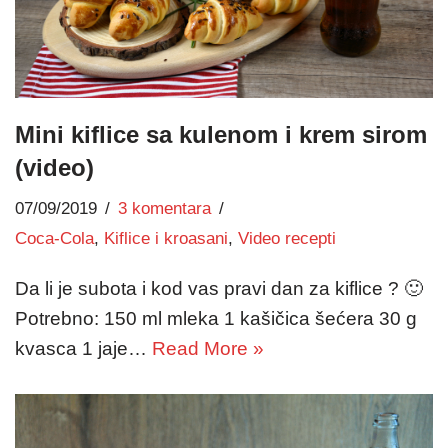
Mini kiflice sa kulenom i krem sirom
(video)
07/09/2019
3 komentara
Coca-Cola
,
Kiflice i kroasani
,
Video recepti
Da li je subota i kod vas pravi dan za kiflice ? 🙂
Potrebno: 150 ml mleka 1 kašičica šećera 30 g
kvasca 1 jaje…
Read More »