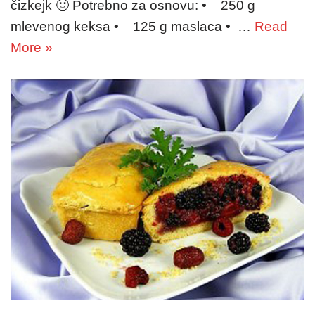
čizkejk 🙂 Potrebno za osnovu: • 250 g
mlevenog keksa • 125 g maslaca • …
Read
More »