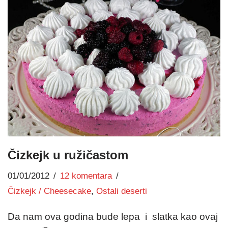
Čizkejk u ružičastom
01/01/2012
12 komentara
Čizkejk / Cheesecake
,
Ostali deserti
Da nam ova godina bude lepa i slatka kao ovaj