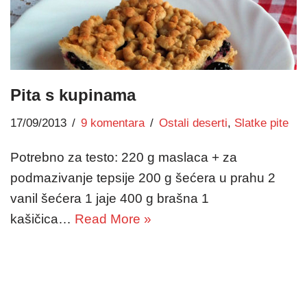
Pita s kupinama
17/09/2013
9 komentara
Ostali deserti
,
Slatke pite
Potrebno za testo: 220 g maslaca + za
podmazivanje tepsije 200 g šećera u prahu 2
vanil šećera 1 jaje 400 g brašna 1
kašičica…
Read More »