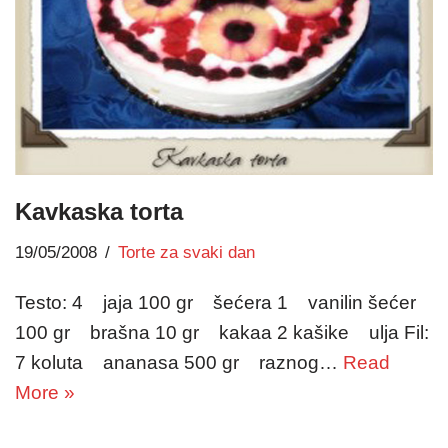
Kavkaska torta
19/05/2008
Torte za svaki dan
Testo: 4 jaja 100 gr šećera 1 vanilin šećer
100 gr brašna 10 gr kakaa 2 kašike ulja Fil:
7 koluta ananasa 500 gr raznog…
Read
More »