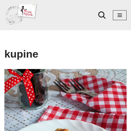
Skoči
na
sadržaj
kupine