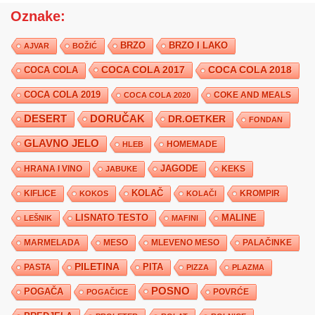
Oznake:
BRZO
BRZO I LAKO
AJVAR
BOŽIĆ
COCA COLA 2017
COCA COLA
COCA COLA 2018
COCA COLA 2019
COKE AND MEALS
COCA COLA 2020
DESERT
DORUČAK
DR.OETKER
FONDAN
GLAVNO JELO
HLEB
HOMEMADE
JAGODE
HRANA I VINO
KEKS
JABUKE
KIFLICE
KOLAČ
KROMPIR
KOKOS
KOLAČI
LISNATO TESTO
MALINE
LEŠNIK
MAFINI
MARMELADA
MESO
MLEVENO MESO
PALAČINKE
PILETINA
PITA
PASTA
PIZZA
PLAZMA
POSNO
POGAČA
POVRĆE
POGAČICE