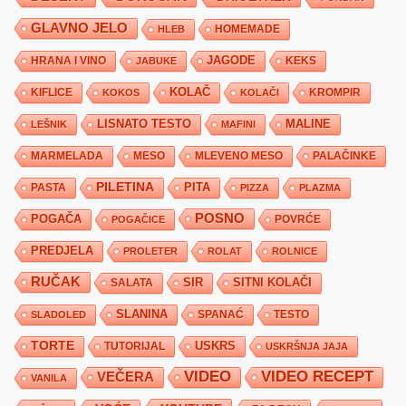
GLAVNO JELO
HLEB
HOMEMADE
JAGODE
HRANA I VINO
KEKS
JABUKE
KIFLICE
KOLAČ
KROMPIR
KOKOS
KOLAČI
LISNATO TESTO
MALINE
LEŠNIK
MAFINI
MARMELADA
MESO
MLEVENO MESO
PALAČINKE
PILETINA
PITA
PASTA
PIZZA
PLAZMA
POSNO
POGAČA
POVRĆE
POGAČICE
PREDJELA
PROLETER
ROLAT
ROLNICE
RUČAK
SIR
SITNI KOLAČI
SALATA
SLANINA
SPANAĆ
TESTO
SLADOLED
TORTE
USKRS
TUTORIJAL
USKRŠNJA JAJA
VIDEO
VIDEO RECEPT
VEČERA
VANILA