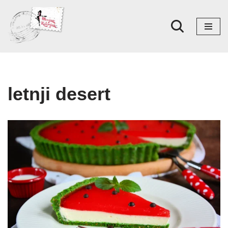
Skoči
na
sadržaj
letnji desert