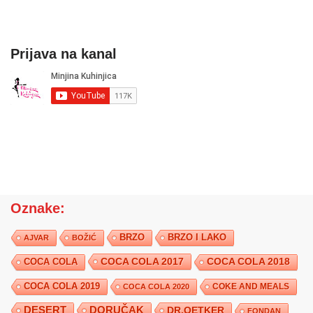
Prijava na kanal
Oznake:
BRZO
BRZO I LAKO
AJVAR
BOŽIĆ
COCA COLA 2017
COCA COLA
COCA COLA 2018
COCA COLA 2019
COKE AND MEALS
COCA COLA 2020
DESERT
DORUČAK
DR.OETKER
FONDAN