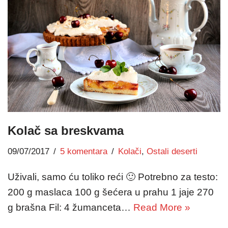
Kolač sa breskvama
09/07/2017
5 komentara
Kolači
,
Ostali deserti
Uživali, samo ću toliko reći 🙂 Potrebno za testo:
200 g maslaca 100 g šećera u prahu 1 jaje 270
g brašna Fil: 4 žumanceta…
Read More »