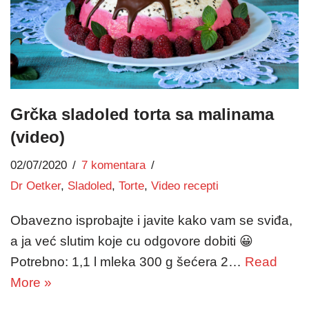
Grčka sladoled torta sa malinama
(video)
02/07/2020
7 komentara
Dr Oetker
,
Sladoled
,
Torte
,
Video recepti
Obavezno isprobajte i javite kako vam se sviđa,
a ja već slutim koje cu odgovore dobiti 😀
Potrebno: 1,1 l mleka 300 g šećera 2…
Read
More »