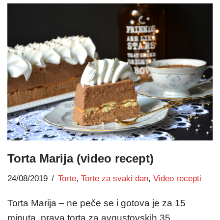
Torta Marija (video recept)
24/08/2019
Torte
,
Torte za svaki dan
,
Video recepti
Torta Marija – ne peče se i gotova je za 15
minuta, prava torta za avgustovskih 35