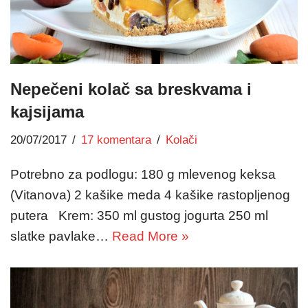
Nepečeni kolač sa breskvama i
kajsijama
20/07/2017
17 komentara
Kolači
Potrebno za podlogu: 180 g mlevenog keksa
(Vitanova) 2 kašike meda 4 kašike rastopljenog
putera Krem: 350 ml gustog jogurta 250 ml
slatke pavlake…
Read More »