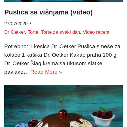
Puslica sa višnjama (video)
27/07/2020
Dr Oetker
,
Torte
,
Torte za svaki dan
,
Video recepti
Potrebno: 1 kesica Dr. Oetker Puslica smeše za
kolače 1 kašika Dr. Oetker Kakao praha 100 g
Dr. Oetker Šlag krema sa ukusom slatke
pavlake…
Read More »