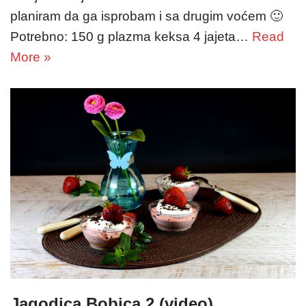
planiram da ga isprobam i sa drugim voćem 🙂
Potrebno: 150 g plazma keksa 4 jajeta…
Read
More »
Jagodica Bobica 2 (video)