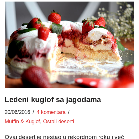
Ledeni kuglof sa jagodama
20/06/2016
4 komentara
Muffin & Kuglof
,
Ostali deserti
Ovaj desert je nestao u rekordnom roku i već