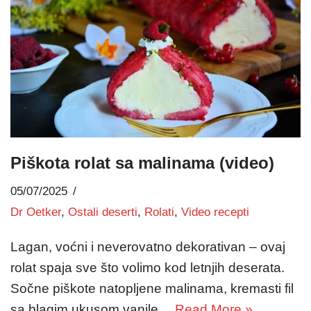
Piškota rolat sa malinama (video)
05/07/2025
Dr Oetker
,
Ostali deserti
,
Rolati
,
Video recepti
Lagan, voćni i neverovatno dekorativan – ovaj
rolat spaja sve što volimo kod letnjih deserata.
Sočne piškote natopljene malinama, kremasti fil
sa blagim ukusom vanile…
Read More »