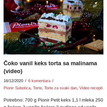
Čoko vanil keks torta sa malinama
(video)
16/12/2020
6 komentara
Pionir Subotica
,
Torte
,
Torte za svaki dan
,
Video recepti
Potrebno: 700 g Pionir Petit keks 1,1 l mleka 250