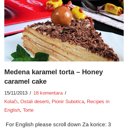
Medena karamel torta – Honey
caramel cake
15/11/2013
18 komentara
Kolači
,
Ostali deserti
,
Pionir Subotica
,
Recipes in
English
,
Torte
For English please scroll down Za korice: 3