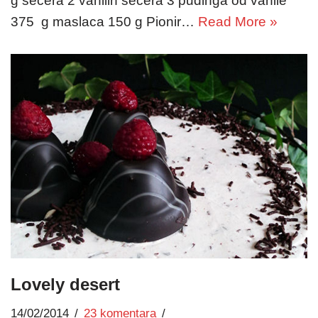
g šećera 2 vanilin šećera 3 pudinga od vanile
375 g maslaca 150 g Pionir…
Read More »
Lovely desert
14/02/2014
23 komentara