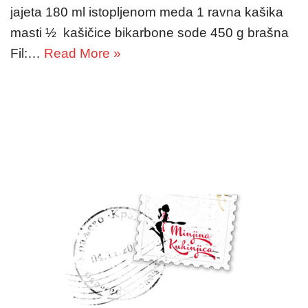
jajeta 180 ml istopljenom meda 1 ravna kašika
masti ½ kašičice bikarbone sode 450 g brašna
Fil:…
Read More »