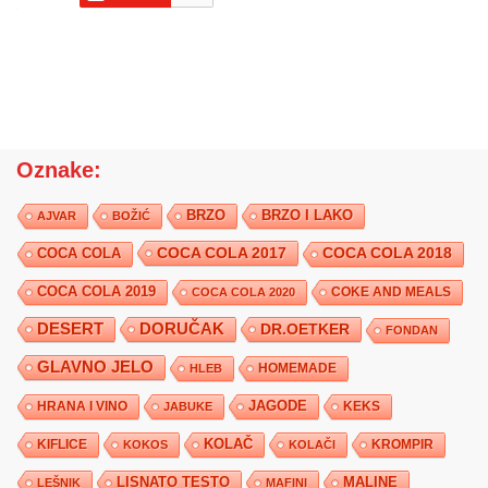
Oznake:
BRZO
BRZO I LAKO
AJVAR
BOŽIĆ
COCA COLA 2017
COCA COLA
COCA COLA 2018
COCA COLA 2019
COKE AND MEALS
COCA COLA 2020
DESERT
DORUČAK
DR.OETKER
FONDAN
GLAVNO JELO
HLEB
HOMEMADE
JAGODE
HRANA I VINO
KEKS
JABUKE
KIFLICE
KOLAČ
KROMPIR
KOKOS
KOLAČI
LISNATO TESTO
MALINE
LEŠNIK
MAFINI