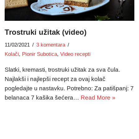
Trostruki užitak (video)
11/02/2021
3 komentara
Kolači
,
Pionir Subotica
,
Video recepti
Slatki, kremasti, trostruki užitak za sva čula.
Najlakši i najlepši recept za ovaj kolač
pogledajte u nastavku. Potrebno: Za patišpanj: 7
belanaca 7 kašika šećera…
Read More »