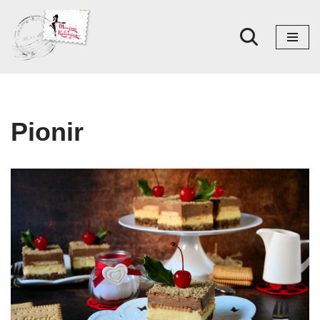
Skoči
na
sadržaj
Pionir