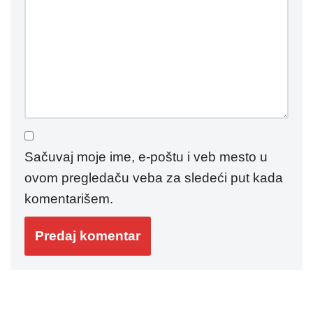
Sačuvaj moje ime, e-poštu i veb mesto u
ovom pregledaču veba za sledeći put kada
komentarišem.