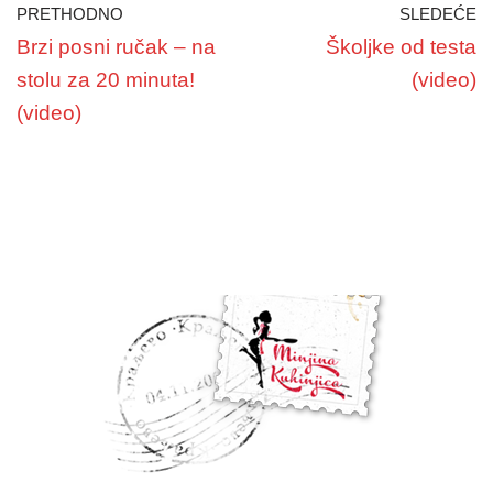
PRETHODNO
SLEDEĆE
Brzi posni ručak – na
Školjke od testa
stolu za 20 minuta!
(video)
(video)