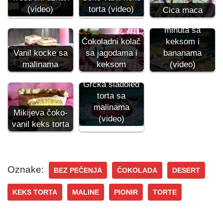
torta (video)
(video)
Cica maca
Kolač za 15
minuta sa
keksom i
Čokoladni kolač
Vanil kocke sa
bananama
sa jagodama i
malinama
(video)
keksom
Grčka sladoled
torta sa
malinama
Mikijeva čoko-
(video)
vanil keks torta
Oznake:
BEZ PEČENJA
ČOKOLADA
DESERT
KEKS TORTA
MALINE
PIONIR
TORTE