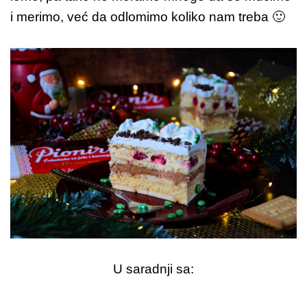
i merimo, već da odlomimo koliko nam treba 🙂
U saradnji sa: