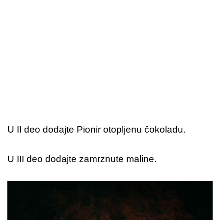
U II deo dodajte Pionir otopljenu čokoladu.
U III deo dodajte zamrznute maline.