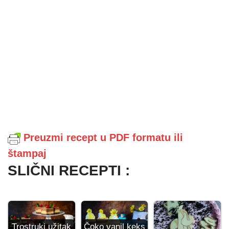
Preuzmi recept u PDF formatu ili
štampaj
SLIČNI RECEPTI :
Čoko vanil keks
Trostruki užitak