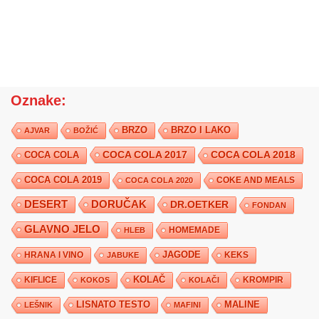
Oznake:
BRZO
BRZO I LAKO
AJVAR
BOŽIĆ
COCA COLA 2017
COCA COLA
COCA COLA 2018
COCA COLA 2019
COKE AND MEALS
COCA COLA 2020
DESERT
DORUČAK
DR.OETKER
FONDAN
GLAVNO JELO
HLEB
HOMEMADE
JAGODE
HRANA I VINO
KEKS
JABUKE
KIFLICE
KOLAČ
KROMPIR
KOKOS
KOLAČI
LISNATO TESTO
MALINE
LEŠNIK
MAFINI