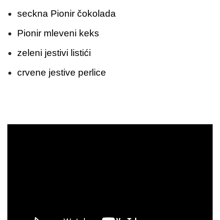
seckna Pionir čokolada
Pionir mleveni keks
zeleni jestivi listići
crvene jestive perlice