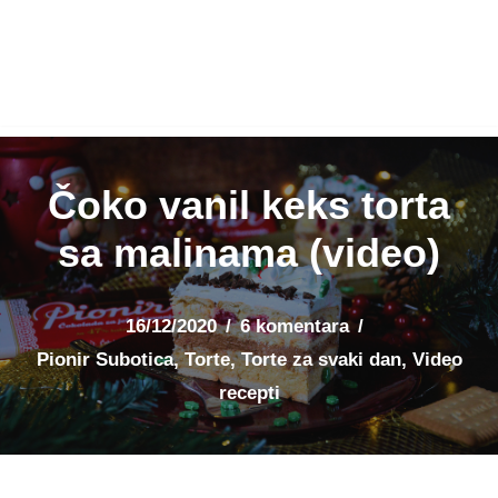
Čoko vanil keks torta
sa malinama (video)
16/12/2020
6 komentara
Pionir Subotica
,
Torte
,
Torte za svaki dan
,
Video
recepti