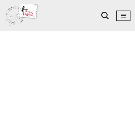
Skoči
na
sadržaj