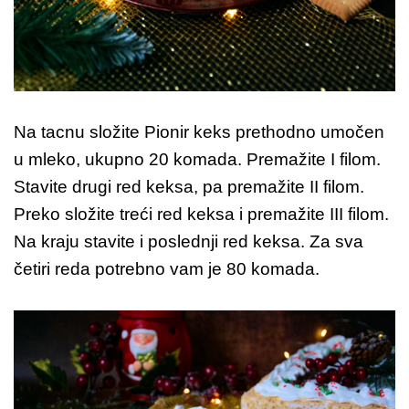
Na tacnu složite Pionir keks prethodno umočen
u mleko, ukupno 20 komada. Premažite I filom.
Stavite drugi red keksa, pa premažite II filom.
Preko složite treći red keksa i premažite III filom.
Na kraju stavite i poslednji red keksa. Za sva
četiri reda potrebno vam je 80 komada.