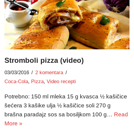
Stromboli pizza (video)
03/03/2016
2 komentara
Coca-Cola
,
Pizza
,
Video recepti
Potrebno: 150 ml mleka 15 g kvasca ½ kašičice
šećera 3 kašike ulja ½ kašičice soli 270 g
brašna paradajz sos sa bosiljkom 100 g…
Read
More »