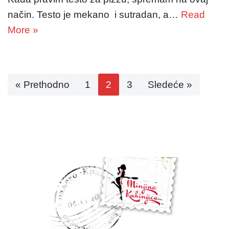
način. Testo je mekano i sutradan, a…
Read
More »
« Prethodno
1
2
3
Sledeće »