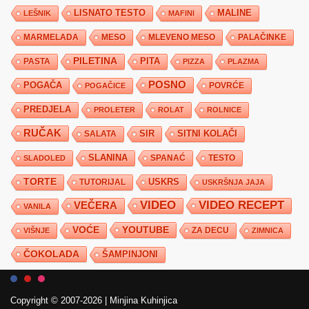
LISNATO TESTO
MALINE
LEŠNIK
MAFINI
MARMELADA
MESO
MLEVENO MESO
PALAČINKE
PILETINA
PITA
PASTA
PIZZA
PLAZMA
POSNO
POGAČA
POVRĆE
POGAČICE
PREDJELA
PROLETER
ROLAT
ROLNICE
RUČAK
SIR
SITNI KOLAČI
SALATA
SLANINA
SPANAĆ
TESTO
SLADOLED
TORTE
USKRS
TUTORIJAL
USKRŠNJA JAJA
VIDEO
VIDEO RECEPT
VEČERA
VANILA
YOUTUBE
VOĆE
ZA DECU
VIŠNJE
ZIMNICA
ČOKOLADA
ŠAMPINJONI
Copyright © 2007-2026
|
Minjina Kuhinjica