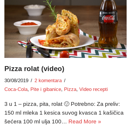
Pizza rolat (video)
30/08/2019
2 komentara
Coca-Cola
,
Pite i gibanice
,
Pizza
,
Video recepti
3 u 1 – pizza, pita, rolat 🙂 Potrebno: Za preliv:
150 ml mleka 1 kesica suvog kvasca 1 kašičica
šećera 100 ml ulja 100…
Read More »