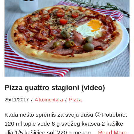
Pizza quattro stagioni (video)
25/11/2017
4 komentara
Pizza
Kada nešto spremiš za svoju dušu 🙂 Potrebno:
120 ml tople vode 8 g svežeg kvasca 2 kašike
ulja 1/5 kašičice soli 220 g mekog…
Read More