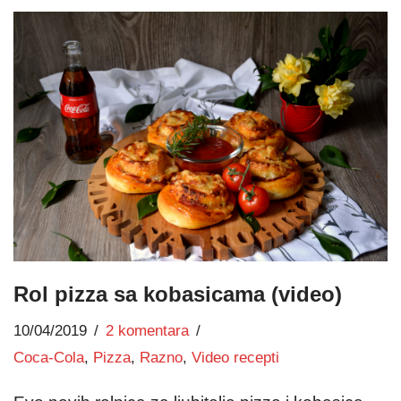
Rol pizza sa kobasicama (video)
10/04/2019
2 komentara
Coca-Cola
,
Pizza
,
Razno
,
Video recepti