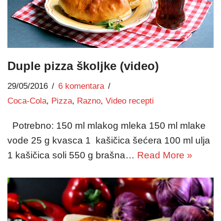
Duple pizza školjke (video)
29/05/2016
6 komentara
Coca-Cola
,
Pizza
,
Razno
,
Video recepti
Potrebno: 150 ml mlakog mleka 150 ml mlake
vode 25 g kvasca 1 kašičica šećera 100 ml ulja
1 kašičica soli 550 g brašna…
Read More »