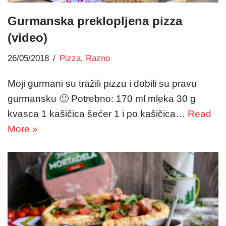
Gurmanska preklopljena pizza
(video)
26/05/2018
Pizza
,
Razno
Moji gurmani su tražili pizzu i dobili su pravu
gurmansku 🙂 Potrebno: 170 ml mleka 30 g
kvasca 1 kašičica šećer 1 i po kašičica…
Read
More »