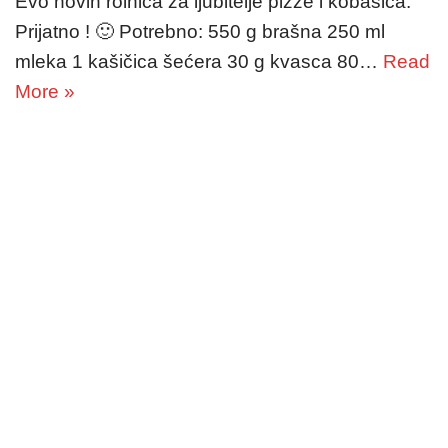
Evo novih rolnica za ljubitelje pizze i kobasica.
Prijatno ! 🙂 Potrebno: 550 g brašna 250 ml
mleka 1 kašičica šećera 30 g kvasca 80…
Read
More »