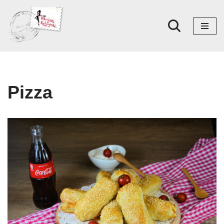
Skoči
na
sadržaj
Pizza