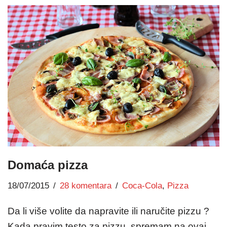
Domaća pizza
18/07/2015
28 komentara
Coca-Cola
,
Pizza
Da li više volite da napravite ili naručite pizzu ?
Kada pravim testo za pizzu, spremam na ovaj