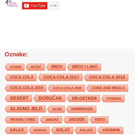
Oznake:
BRZO
BRZO I LAKO
AJVAR
BOŽIĆ
COCA COLA 2017
COCA COLA
COCA COLA 2018
COCA COLA 2019
COKE AND MEALS
COCA COLA 2020
DESERT
DORUČAK
DR.OETKER
FONDAN
GLAVNO JELO
HLEB
HOMEMADE
JAGODE
HRANA I VINO
KEKS
JABUKE
KIFLICE
KOLAČ
KROMPIR
KOKOS
KOLAČI