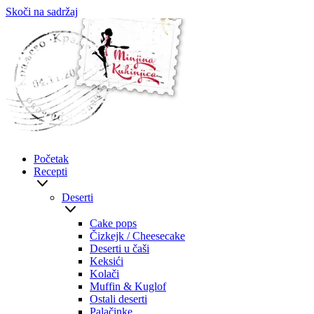
Skoči na sadržaj
Početak
Recepti
Deserti
Cake pops
Čizkejk / Cheesecake
Deserti u čaši
Keksići
Kolači
Muffin & Kuglof
Ostali deserti
Palačinke