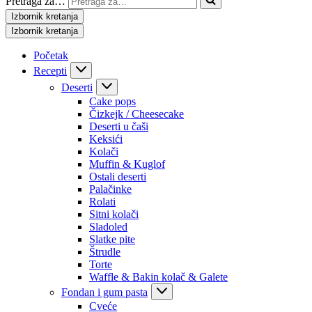
Pretraga za…
Izbornik kretanja
Izbornik kretanja
Početak
Recepti
Deserti
Cake pops
Čizkejk / Cheesecake
Deserti u čaši
Keksići
Kolači
Muffin & Kuglof
Ostali deserti
Palačinke
Rolati
Sitni kolači
Sladoled
Slatke pite
Štrudle
Torte
Waffle & Bakin kolač & Galete
Fondan i gum pasta
Cveće