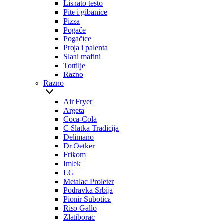
Lisnato testo
Pite i gibanice
Pizza
Pogače
Pogačice
Proja i palenta
Slani mafini
Tortilje
Razno
Razno
Air Fryer
Argeta
Coca-Cola
C Slatka Tradicija
Delimano
Dr Oetker
Frikom
Imlek
LG
Metalac Proleter
Podravka Srbija
Pionir Subotica
Riso Gallo
Zlatiborac