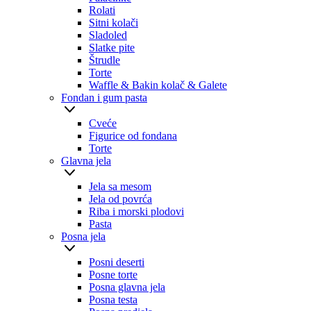
Rolati
Sitni kolači
Sladoled
Slatke pite
Štrudle
Torte
Waffle & Bakin kolač & Galete
Fondan i gum pasta
Cveće
Figurice od fondana
Torte
Glavna jela
Jela sa mesom
Jela od povrća
Riba i morski plodovi
Pasta
Posna jela
Posni deserti
Posne torte
Posna glavna jela
Posna testa