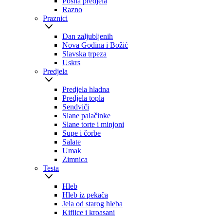
Posna predjela
Razno
Praznici
Dan zaljubljenih
Nova Godina i Božić
Slavska trpeza
Uskrs
Predjela
Predjela hladna
Predjela topla
Sendviči
Slane palačinke
Slane torte i minjoni
Supe i čorbe
Salate
Umak
Zimnica
Testa
Hleb
Hleb iz pekača
Jela od starog hleba
Kiflice i kroasani