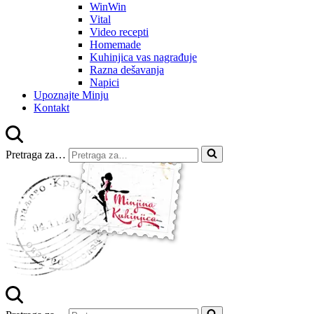
WinWin
Vital
Video recepti
Homemade
Kuhinjica vas nagrađuje
Razna dešavanja
Napici
Upoznajte Minju
Kontakt
Pretraga za…