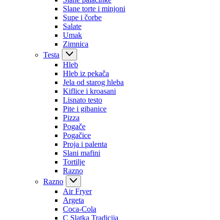
Slane torte i minjoni
Supe i čorbe
Salate
Umak
Zimnica
Testa
Hleb
Hleb iz pekača
Jela od starog hleba
Kiflice i kroasani
Lisnato testo
Pite i gibanice
Pizza
Pogače
Pogačice
Proja i palenta
Slani mafini
Tortilje
Razno
Razno
Air Fryer
Argeta
Coca-Cola
C Slatka Tradicija