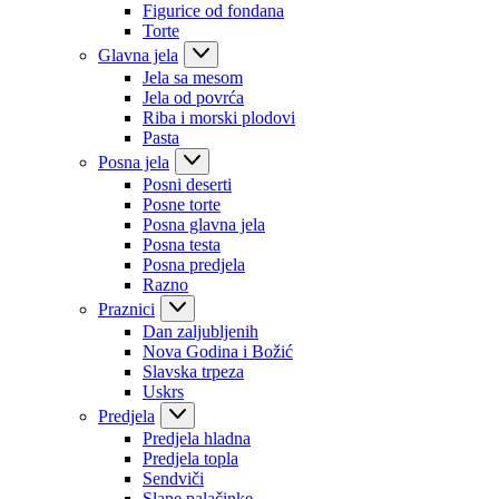
Figurice od fondana
Torte
Glavna jela
Jela sa mesom
Jela od povrća
Riba i morski plodovi
Pasta
Posna jela
Posni deserti
Posne torte
Posna glavna jela
Posna testa
Posna predjela
Razno
Praznici
Dan zaljubljenih
Nova Godina i Božić
Slavska trpeza
Uskrs
Predjela
Predjela hladna
Predjela topla
Sendviči
Slane palačinke