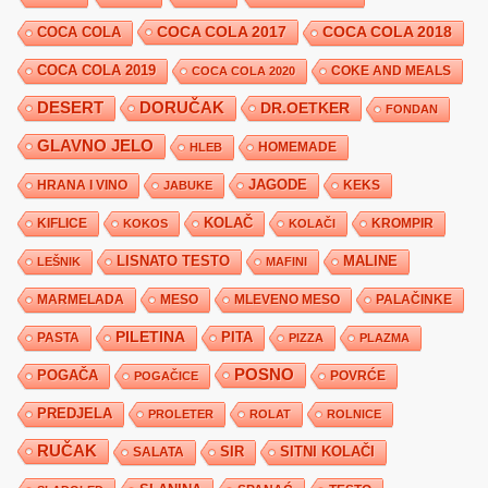
COCA COLA 2017
COCA COLA
COCA COLA 2018
COCA COLA 2019
COKE AND MEALS
COCA COLA 2020
DESERT
DORUČAK
DR.OETKER
FONDAN
GLAVNO JELO
HLEB
HOMEMADE
JAGODE
HRANA I VINO
KEKS
JABUKE
KIFLICE
KOLAČ
KROMPIR
KOKOS
KOLAČI
LISNATO TESTO
MALINE
LEŠNIK
MAFINI
MARMELADA
MESO
MLEVENO MESO
PALAČINKE
PILETINA
PITA
PASTA
PIZZA
PLAZMA
POSNO
POGAČA
POVRĆE
POGAČICE
PREDJELA
PROLETER
ROLAT
ROLNICE
RUČAK
SIR
SITNI KOLAČI
SALATA