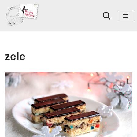
Skoči
na
sadržaj
zele