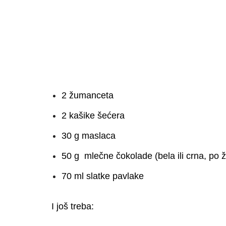
2 žumanceta
2 kašike šećera
30 g maslaca
50 g mlečne čokolade (bela ili crna, po že
70 ml slatke pavlake
I još treba: