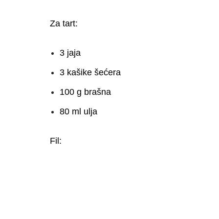
Za tart:
3 jaja
3 kašike šećera
100 g brašna
80 ml ulja
Fil: