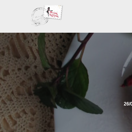
Skoči
na
sadržaj
26/