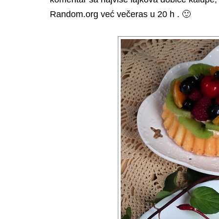
Random.org već večeras u 20 h . 🙂