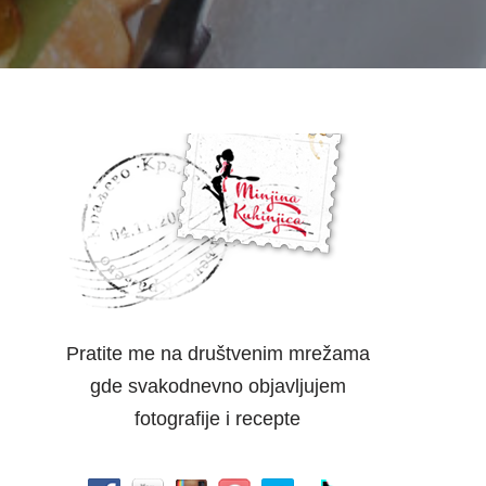
Pratite me na društvenim mrežama
gde svakodnevno objavljujem
fotografije i recepte