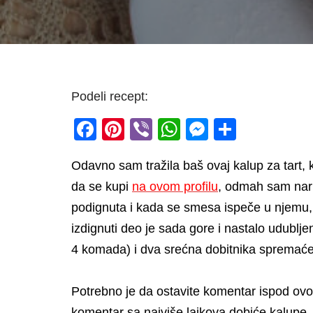
Podeli recept:
F
Pi
Vi
W
M
S
a
nt
b
h
e
h
Odavno sam tražila baš ovaj kalup za tart, 
c
er
er
at
ss
ar
da se kupi
na ovom profilu
, odmah sam naru
e
e
s
e
e
podignuta i kada se smesa ispeče u njemu, ta
b
st
A
n
izdignuti deo je sada gore i nastalo udublje
o
p
g
4 komada) i dva srećna dobitnika spremaće
o
p
er
k
Potrebno je da ostavite komentar ispod ovo
komentar sa najviše lajkova dobiće kalupe