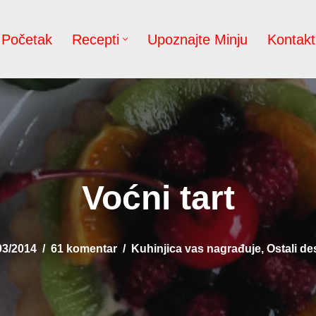
Početak
Recepti
Upoznajte Minju
Kontakt
Voćni tart
03/2014
61 komentar
Kuhinjica vas nagrađuje
,
Ostali de