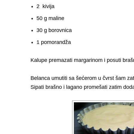
2 kivija
50 g maline
30 g borovnica
1 pomorandža
Kalupe premazati margarinom i posuti bra
Belanca umutiti sa šećerom u čvrst šam za
Sipati brašno i lagano promešati zatim doda