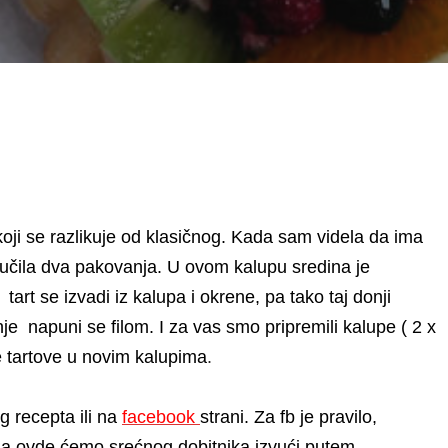
koji se razlikuje od klasičnog. Kada sam videla da ima
čila dva pakovanja. U ovom kalupu sredina je
rt se izvadi iz kalupa i okrene, pa tako taj donji
nje napuni se filom.
I za vas smo pripremili kalupe ( 2 x
 tartove u novim kalupima
.
g recepta ili na
facebook
strani. Za fb je pravilo,
, a ovde ćemo srećnog dobitnika izvući putem