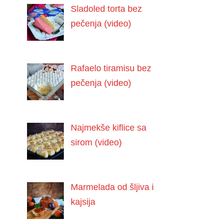
Sladoled torta bez
pečenja (video)
Rafaelo tiramisu bez
pečenja (video)
Najmekše kiflice sa
sirom (video)
Marmelada od šljiva i
kajsija