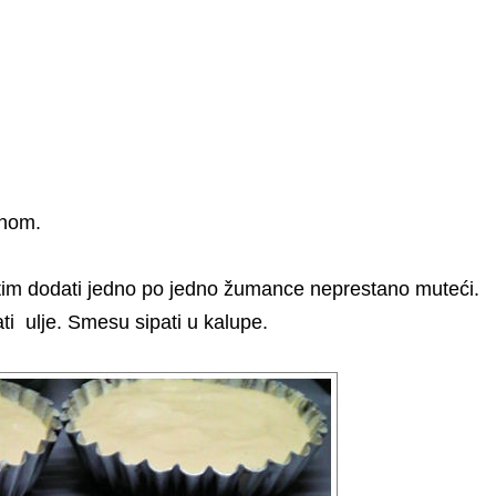
šnom.
tim dodati jedno po jedno žumance neprestano muteći.
ti ulje. Smesu sipati u kalupe.