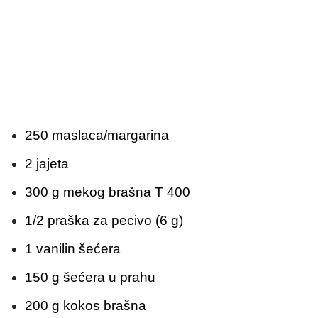
250 maslaca/margarina
2 jajeta
300 g mekog brašna T 400
1/2 praška za pecivo (6 g)
1 vanilin šećera
150 g šećera u prahu
200 g kokos brašna