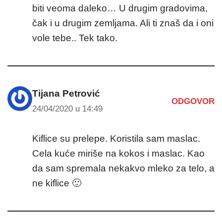
biti veoma daleko… U drugim gradovima,
čak i u drugim zemljama. Ali ti znaš da i oni
vole tebe.. Tek tako.
Tijana Petrović
ODGOVOR
24/04/2020 u 14:49
Kiflice su prelepe. Koristila sam maslac.
Cela kuće miriše na kokos i maslac. Kao
da sam spremala nekakvo mleko za telo, a
ne kiflice 🙂