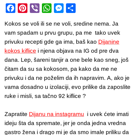
F
Pi
Vi
W
M
S
a
nt
b
h
e
h
Kokos se voli ili se ne voli, sredine nema. Ja
c
er
er
at
ss
ar
vam spadam u prvu grupu, pa me tako uvek
e
e
s
e
e
privuku recepti gde ga ima, baš kao
Dijanine
b
st
A
n
kokos kiflice
i njena objava na IG od pre dva
o
p
g
dana. Lep, šareni tanjir a one bele kao sneg, još
o
p
er
čitam da su sa kokosom, pa kako da me ne
k
privuku i da ne poželim da ih napravim. A, ako je
vama dosadno u izolaciji, evo prilike da zaposlite
ruke i misli, sa tačno 92 kiflice ?
Zapratite
Dijanu na instagramu
i uvek ćete imati
ideju šta da spremate, jer je onda jedna vredna
gastro žena i drago mi je da smo imale priliku da