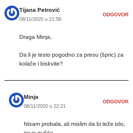
Tijana Petrović
ODGOVOR
08/11/2020 u 21:58
Draga Minja,
Da li je testo pogodno za presu (špric) za
kolače i biskvite?
Minja
ODGOVOR
08/11/2020 u 22:21
Nisam probala, ali mislim da bi teže islo,
jer je gušće.