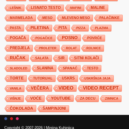
LISNATO TESTO
MALINE
LEŠNIK
MAFINI
MARMELADA
MESO
MLEVENO MESO
PALAČINKE
PILETINA
PITA
PASTA
PIZZA
PLAZMA
POSNO
POGAČA
POVRĆE
POGAČICE
PREDJELA
PROLETER
ROLAT
ROLNICE
RUČAK
SIR
SITNI KOLAČI
SALATA
SLANINA
SPANAĆ
TESTO
SLADOLED
TORTE
USKRS
TUTORIJAL
USKRŠNJA JAJA
VIDEO
VIDEO RECEPT
VEČERA
VANILA
YOUTUBE
VOĆE
ZA DECU
VIŠNJE
ZIMNICA
ČOKOLADA
ŠAMPINJONI
Copyright © 2007-2026
|
Minjina Kuhinjica