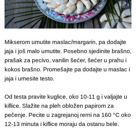
Mikserom umutite maslac/margarin, pa dodajte
jaja i još malo umutite. Posebno sjedinite brašno,
prašak za pecivo, vanilin šećer, šećer u prahu i
kokos brašno. Promešajte pa dodajte u maslac i
jaja i umesite testo.
Od testa pravite kuglice, oko 10-11 g i valjajte u
kiflice. Slažite na pleh obložen papirom za
pečenje. Pecite u zagrejanoj rerni na 160 °C oko
12-13 minuta i kiflice moraju da ostanu bele.