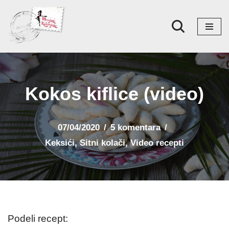
Skoči
na
sadržaj
Kokos kiflice (video)
07/04/2020
5 komentara
Keksići
,
Sitni kolači
,
Video recepti
Podeli recept: