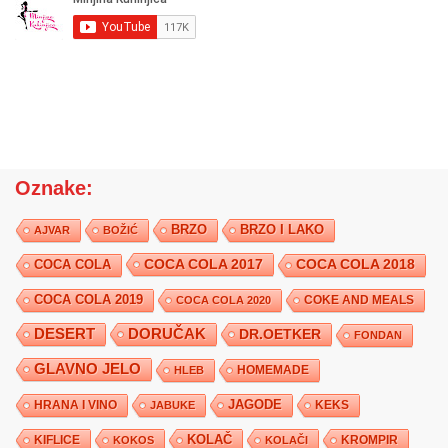
Oznake:
BRZO
BRZO I LAKO
AJVAR
BOŽIĆ
COCA COLA 2017
COCA COLA
COCA COLA 2018
COCA COLA 2019
COKE AND MEALS
COCA COLA 2020
DESERT
DORUČAK
DR.OETKER
FONDAN
GLAVNO JELO
HLEB
HOMEMADE
JAGODE
HRANA I VINO
KEKS
JABUKE
KIFLICE
KOLAČ
KROMPIR
KOKOS
KOLAČI