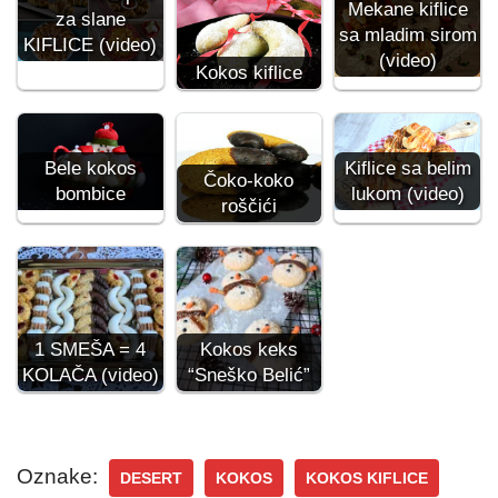
Mekane kiflice
za slane
sa mladim sirom
KIFLICE (video)
(video)
Kokos kiflice
Kiflice sa belim
Bele kokos
Čoko-koko
lukom (video)
bombice
roščići
1 SMEŠA = 4
Kokos keks
KOLAČA (video)
“Sneško Belić”
Oznake:
DESERT
KOKOS
KOKOS KIFLICE