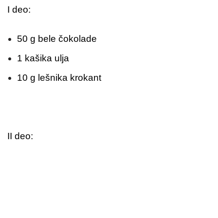
I deo:
50 g bele čokolade
1 kašika ulja
10 g lešnika krokant
II deo: