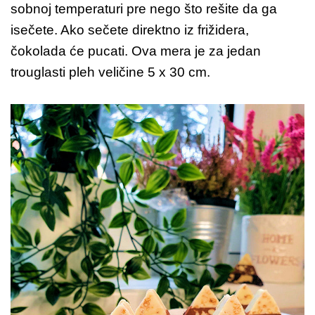
sobnoj temperaturi pre nego što rešite da ga
isečete. Ako sečete direktno iz frižidera,
čokolada će pucati. Ova mera je za jedan
trouglasti pleh veličine 5 x 30 cm.