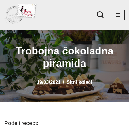
Skoči
na
sadržaj
Trobojna čokoladna
piramida
19/03/2021
Sitni kolači
Podeli recept: