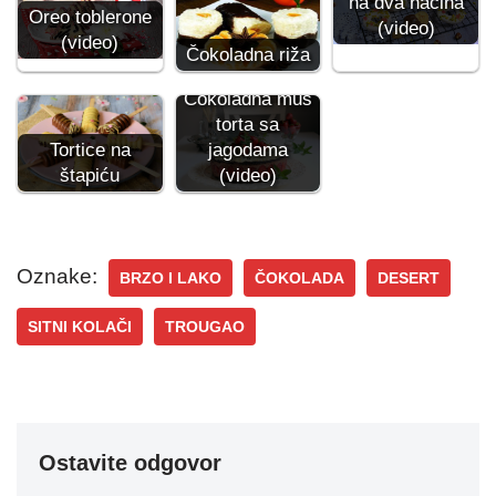
na dva načina
Oreo toblerone
(video)
(video)
Čokoladna riža
Čokoladna mus
torta sa
Tortice na
jagodama
štapiću
(video)
Oznake:
BRZO I LAKO
ČOKOLADA
DESERT
SITNI KOLAČI
TROUGAO
Ostavite odgovor