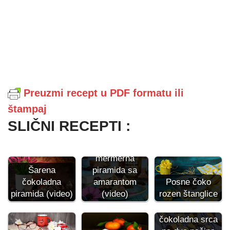
Preuzmi recept u PDF formatu ili
štampaj
SLIČNI RECEPTI :
Čokoladna
mermerna
piramida sa
Šarena
amarantom
Posne čoko
čokoladna
(video)
rozen štanglice
piramida (video)
Keksići
čokoladna srca