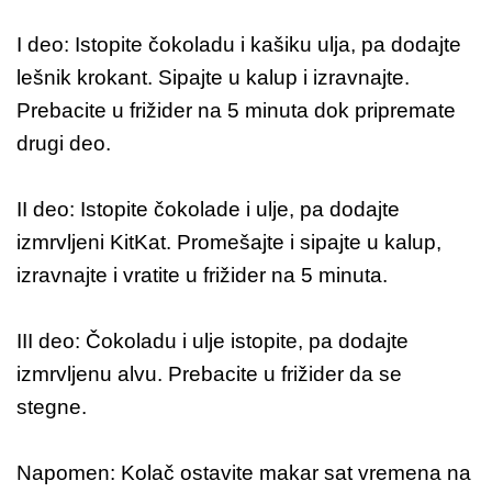
I deo: Istopite čokoladu i kašiku ulja, pa dodajte
lešnik krokant. Sipajte u kalup i izravnajte.
Prebacite u frižider na 5 minuta dok pripremate
drugi deo.
II deo: Istopite čokolade i ulje, pa dodajte
izmrvljeni KitKat. Promešajte i sipajte u kalup,
izravnajte i vratite u frižider na 5 minuta.
III deo: Čokoladu i ulje istopite, pa dodajte
izmrvljenu alvu. Prebacite u frižider da se
stegne.
Napomen: Kolač ostavite makar sat vremena na