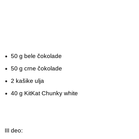
50 g bele čokolade
50 g crne čokolade
2 kašike ulja
40 g KitKat Chunky white
III deo: