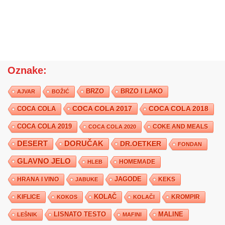
Oznake:
BRZO
BRZO I LAKO
AJVAR
BOŽIĆ
COCA COLA 2017
COCA COLA
COCA COLA 2018
COCA COLA 2019
COKE AND MEALS
COCA COLA 2020
DESERT
DORUČAK
DR.OETKER
FONDAN
GLAVNO JELO
HLEB
HOMEMADE
JAGODE
HRANA I VINO
KEKS
JABUKE
KIFLICE
KOLAČ
KROMPIR
KOKOS
KOLAČI
LISNATO TESTO
MALINE
LEŠNIK
MAFINI