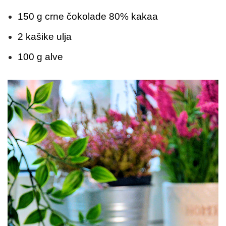
150 g crne čokolade 80% kakaa
2 kašike ulja
100 g alve