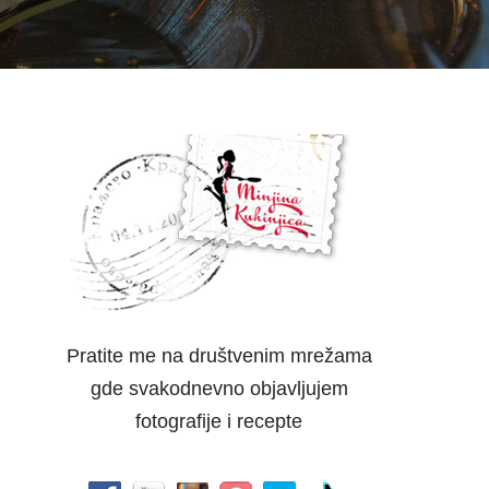
Pratite me na društvenim mrežama
gde svakodnevno objavljujem
fotografije i recepte