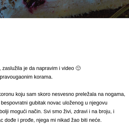
zaslužila je da napravim i video 🙂
 i pravougaonim korama.
z koronu koju sam skoro nesvesno preležala na nogama,
i bespovratni gubitak novac uloženog u njegovu
olji mogući način. Svi smo živi, zdravi i na broju, i
 dođe i prođe, njega mi nikad žao biti neće.