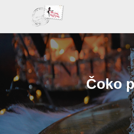
Skoči
na
sadržaj
Čoko p