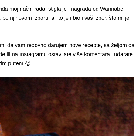
iđa moj način rada, stigla je i nagrada od Wannabe
 njihovom izboru, ali to je i bio i vaš izbor, što mi je
im, da vam redovno darujem nove recepte, sa željom da
vde ili na Instagramu ostavljate više komentara i udarate
stim putem 🙂