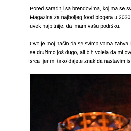
Pored saradnji sa brendovima, kojima se sv
Magazina za najboljeg food blogera u 2020. po
uvek najbitnije, da imam vašu podršku.
Ovo je moj način da se svima vama zahval
se družimo još dugo, ali bih volela da mi o
srca jer mi tako dajete znak da nastavim i