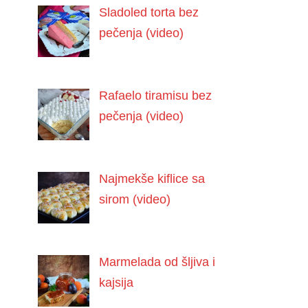
Sladoled torta bez
pečenja (video)
Rafaelo tiramisu bez
pečenja (video)
Najmekše kiflice sa
sirom (video)
Marmelada od šljiva i
kajsija