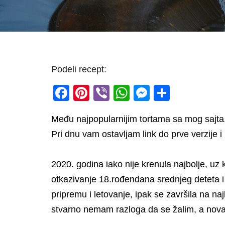
Podeli recept:
F
Pi
Vi
W
M
S
a
nt
b
h
e
h
Među najpopularnijim tortama sa mog sajta, 
c
er
er
at
ss
ar
Pri dnu vam ostavljam link do prve verzije
e
e
s
e
e
b
st
A
n
2020. godina iako nije krenula najbolje, u
o
p
g
otkazivanje 18.rođendana srednjeg deteta 
o
p
er
pripremu i letovanje, ipak se završila na najb
k
stvarno nemam razloga da se žalim, a novac