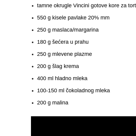
tamne okrugle Vincini gotove kore za tor
550 g kisele pavlake 20% mm
250 g maslaca/margarina
180 g šećera u prahu
250 g mlevene plazme
200 g šlag krema
400 ml hladno mleka
100-150 ml čokoladnog mleka
200 g malina