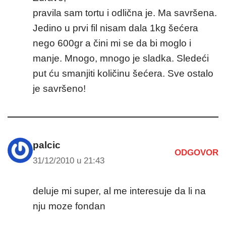
pravila sam tortu i odlična je. Ma savršena.
Jedino u prvi fil nisam dala 1kg šećera
nego 600gr a čini mi se da bi moglo i
manje. Mnogo, mnogo je sladka. Sledeći
put ću smanjiti količinu šećera. Sve ostalo
je savršeno!
palcic
ODGOVOR
31/12/2010 u 21:43
deluje mi super, al me interesuje da li na
nju moze fondan