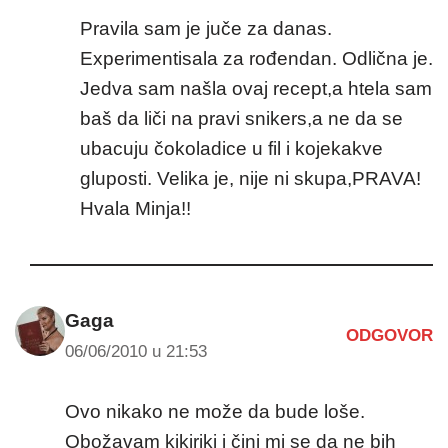
Pravila sam je juče za danas.
Experimentisala za rođendan. Odlična je.
Jedva sam našla ovaj recept,a htela sam
baš da liči na pravi snikers,a ne da se
ubacuju čokoladice u fil i kojekakve
gluposti. Velika je, nije ni skupa,PRAVA!
Hvala Minja!!
Gaga
ODGOVOR
06/06/2010 u 21:53
Ovo nikako ne može da bude loše.
Obožavam kikiriki i čini mi se da ne bih