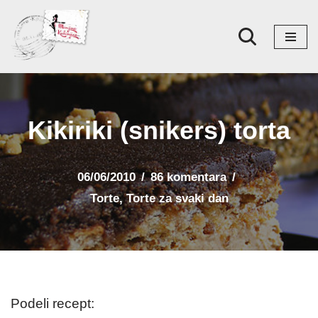
Skoči
na
sadržaj
Kikiriki (snikers) torta
06/06/2010
86 komentara
Torte
,
Torte za svaki dan
Podeli recept: