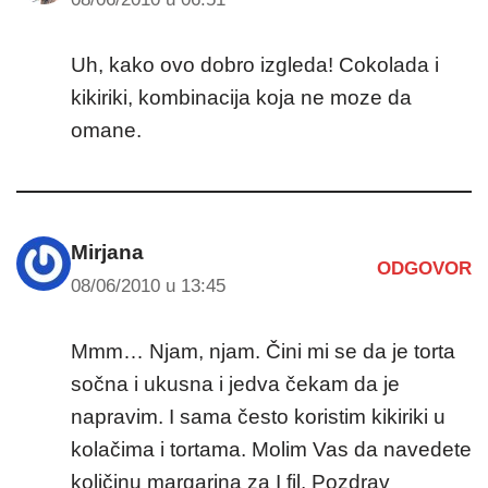
Uh, kako ovo dobro izgleda! Cokolada i
kikiriki, kombinacija koja ne moze da
omane.
Mirjana
ODGOVOR
08/06/2010 u 13:45
Mmm… Njam, njam. Čini mi se da je torta
sočna i ukusna i jedva čekam da je
napravim. I sama često koristim kikiriki u
kolačima i tortama. Molim Vas da navedete
količinu margarina za I fil. Pozdrav