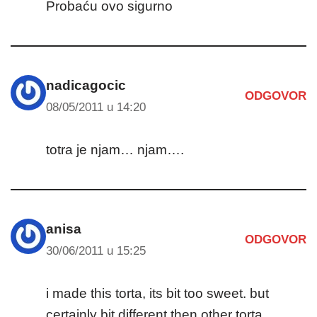
Probaću ovo sigurno
nadicagocic
ODGOVOR
08/05/2011 u 14:20
totra je njam… njam….
anisa
ODGOVOR
30/06/2011 u 15:25
i made this torta, its bit too sweet. but
certainly bit different then other torta.