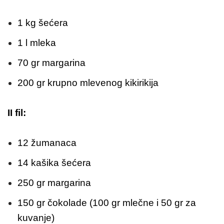
1 kg šećera
1 l mleka
70 gr margarina
200 gr krupno mlevenog kikirikija
II fil:
12 žumanaca
14 kašika šećera
250 gr margarina
150 gr čokolade (100 gr mlečne i 50 gr za
kuvanje)