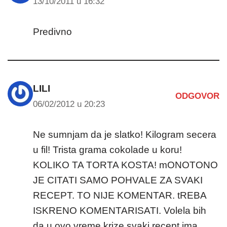
13/10/2011 u 16:32
Predivno
LILI
ODGOVOR
06/02/2012 u 20:23
Ne sumnjam da je slatko! Kilogram secera
u fil! Trista grama cokolade u koru!
KOLIKO TA TORTA KOSTA! mONOTONO
JE CITATI SAMO POHVALE ZA SVAKI
RECEPT. TO NIJE KOMENTAR. tREBA
ISKRENO KOMENTARISATI. Volela bih
da u ovo vreme krize svaki recept ima