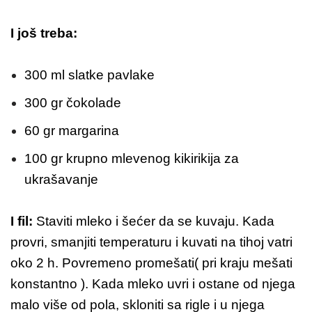
I još treba:
300 ml slatke pavlake
300 gr čokolade
60 gr margarina
100 gr krupno mlevenog kikirikija za
ukrašavanje
I fil:
Staviti mleko i šećer da se kuvaju. Kada
provri, smanjiti temperaturu i kuvati na tihoj vatri
oko 2 h. Povremeno promešati( pri kraju mešati
konstantno ). Kada mleko uvri i ostane od njega
malo više od pola, skloniti sa rigle i u njega