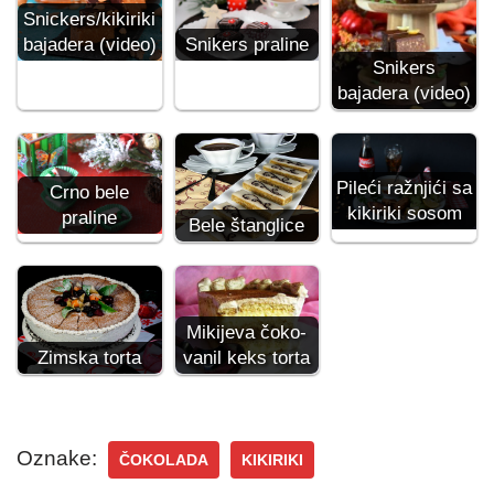
Snickers/kikiriki
bajadera (video)
Snikers praline
Snikers
bajadera (video)
Pileći ražnjići sa
Crno bele
kikiriki sosom
praline
Bele štanglice
Mikijeva čoko-
Zimska torta
vanil keks torta
Oznake:
ČOKOLADA
KIKIRIKI