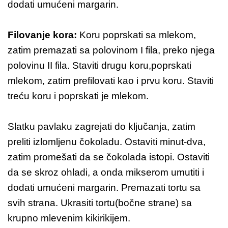
dodati umućeni margarin.
Filovanje kora:
Koru poprskati sa mlekom,
zatim premazati sa polovinom I fila, preko njega
polovinu II fila. Staviti drugu koru,poprskati
mlekom, zatim prefilovati kao i prvu koru. Staviti
treću koru i poprskati je mlekom.
Slatku pavlaku zagrejati do ključanja, zatim
preliti izlomljenu čokoladu. Ostaviti minut-dva,
zatim promešati da se čokolada istopi. Ostaviti
da se skroz ohladi, a onda mikserom umutiti i
dodati umućeni margarin. Premazati tortu sa
svih strana. Ukrasiti tortu(bočne strane) sa
krupno mlevenim kikirikijem.