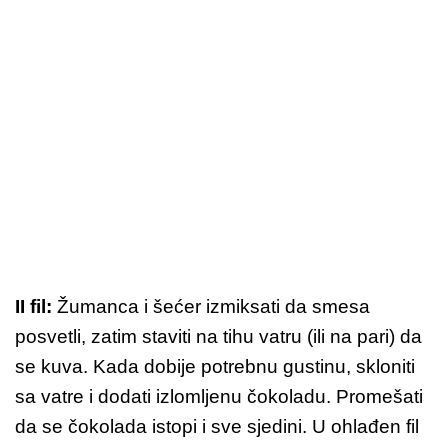
II fil:
Žumanca i šećer izmiksati da smesa
posvetli, zatim staviti na tihu vatru (ili na pari) da
se kuva. Kada dobije potrebnu gustinu, skloniti
sa vatre i dodati izlomljenu čokoladu. Promešati
da se čokolada istopi i sve sjedini. U ohlađen fil