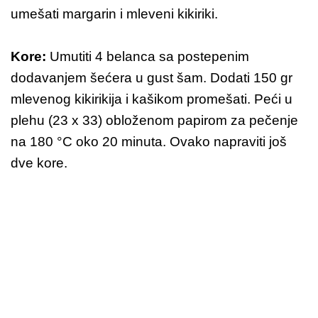
umešati margarin i mleveni kikiriki.
Kore:
Umutiti 4 belanca sa postepenim
dodavanjem šećera u gust šam. Dodati 150 gr
mlevenog kikirikija i kašikom promešati. Peći u
plehu (23 x 33) obloženom papirom za pečenje
na 180 °C oko 20 minuta. Ovako napraviti još
dve kore.