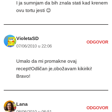
I ja sumnjam da bih znala stati kad krenem
ovu tortu jesti 😉
VioletaSD
ODGOVOR
07/06/2010 u 22:06
Umalo da mi promakne ovaj
recept!Odličan je,obožavam kikiriki!
Bravo!
Lana
ODGOVOR
08/06/2010 u 06:51