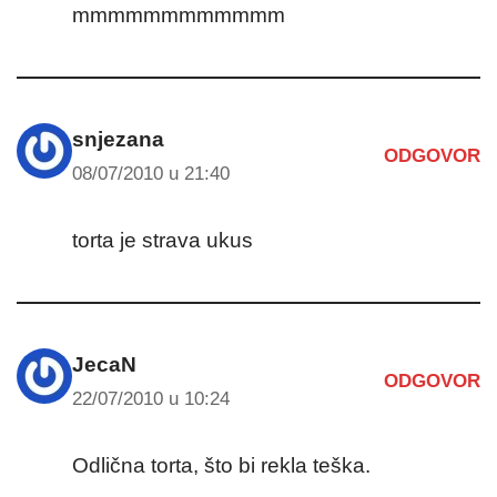
mmmmmmmmmmmm
snjezana
ODGOVOR
08/07/2010 u 21:40
torta je strava ukus
JecaN
ODGOVOR
22/07/2010 u 10:24
Odlična torta, što bi rekla teška.