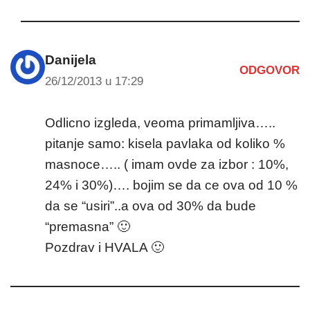
Danijela
ODGOVOR
26/12/2013 u 17:29
Odlicno izgleda, veoma primamljiva…..
pitanje samo: kisela pavlaka od koliko %
masnoce….. ( imam ovde za izbor : 10%,
24% i 30%)…. bojim se da ce ova od 10 %
da se “usiri”..a ova od 30% da bude
“premasna” 🙂
Pozdrav i HVALA 🙂