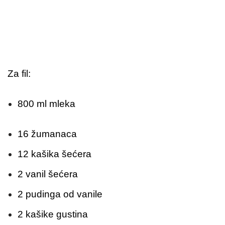
Za fil:
800 ml mleka
16 žumanaca
12 kašika šećera
2 vanil šećera
2 pudinga od vanile
2 kašike gustina