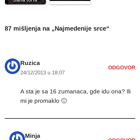
87 mišljenja na „Najmedenije srce“
Ruzica
ODGOVOR
24/12/2013 u 18:07
A sta je sa 16 zumanaca, gde idu ona? Ili
mi je promaklo 🙂
Minja