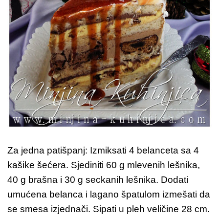
Za jedna patišpanj: Izmiksati 4 belanceta sa 4
kašike šećera. Sjediniti 60 g mlevenih lešnika,
40 g brašna i 30 g seckanih lešnika. Dodati
umućena belanca i lagano špatulom izmešati da
se smesa izjednači. Sipati u pleh veličine 28 cm.