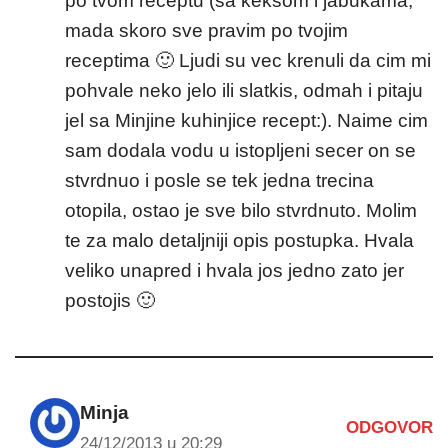
po tvom receptu (sa keksom i jabukama,
mada skoro sve pravim po tvojim
receptima 🙂 Ljudi su vec krenuli da cim mi
pohvale neko jelo ili slatkis, odmah i pitaju
jel sa Minjine kuhinjice recept:). Naime cim
sam dodala vodu u istopljeni secer on se
stvrdnuo i posle se tek jedna trecina
otopila, ostao je sve bilo stvrdnuto. Molim
te za malo detaljniji opis postupka. Hvala
veliko unapred i hvala jos jedno zato jer
postojis 🙂
Minja
ODGOVOR
24/12/2013 u 20:29