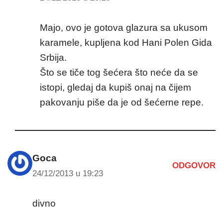
Majo, ovo je gotova glazura sa ukusom
karamele, kupljena kod Hani Polen Gida
Srbija.
Što se tiče tog šećera što neće da se
istopi, gledaj da kupiš onaj na čijem
pakovanju piše da je od šećerne repe.
Goca
ODGOVOR
24/12/2013 u 19:23
divno