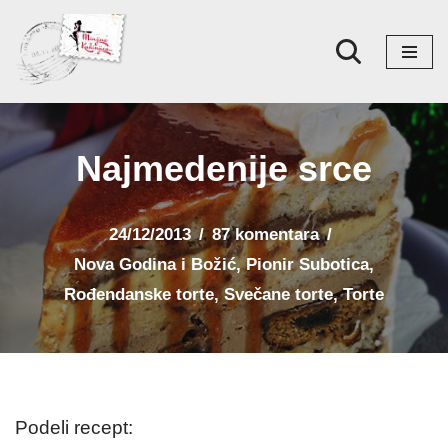
Skoči
na
sadržaj
Najmedenije srce
24/12/2013
87 komentara
Nova Godina i Božić
,
Pionir Subotica
,
Rođendanske torte
,
Svečane torte
,
Torte
Podeli recept: