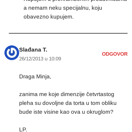
a nemam neku specijalnu, koju
obavezno kupujem.
Slađana T.
ODGOVOR
26/12/2013 u 10:09
Draga Minja,
zanima me koje dimenzije četvrtastog
pleha su dovoljne da torta u tom obliku
bude iste visine kao ova u okruglom?
LP.