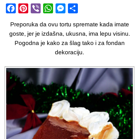
F
Pi
Vi
W
M
S
a
nt
b
h
e
h
Preporuka da ovu tortu spremate kada imate
c
er
er
at
ss
ar
goste, jer je izdašna, ukusna, ima lepu visinu.
e
e
s
e
e
Pogodna je kako za šlag tako i za fondan
b
st
A
n
dekoraciju.
o
p
g
o
p
er
k