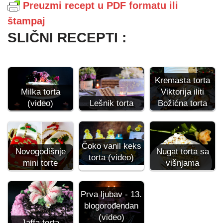
Preuzmi recept u PDF formatu ili
štampaj
SLIČNI RECEPTI :
Kremasta torta
Viktorija iliti
Milka torta
Božićna torta
(video)
Lešnik torta
Čoko vanil keks
Novogodišnje
Nugat torta sa
torta (video)
mini torte
višnjama
Prva ljubav - 13.
blogorođendan
(video)
Jaffa torta