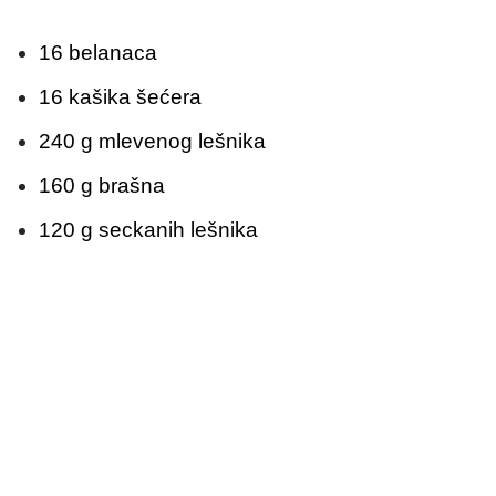
16 belanaca
16 kašika šećera
240 g mlevenog lešnika
160 g brašna
120 g seckanih lešnika