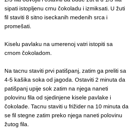
sipati istopljenu crnu čokoladu i izmiksati. U žuti
fil staviti 8 sitno iseckanih medenih srca i
promešati.
Kiselu pavlaku na umerenoj vatri istopiti sa
crnom čokoladom.
Na tacnu staviti prvi patišpanj, zatim ga preliti sa
4-5 kašika soka od jagoda. Ostaviti 2 minuta da
patišpanj upije sok zatim na njega naneti
polovinu fila od sjedinjene kisele pavlake i
čokolade. Tacnu staviti u frižider na 10 minuta da
se fil stegne zatim preko njega naneti polovinu
žutog fila.