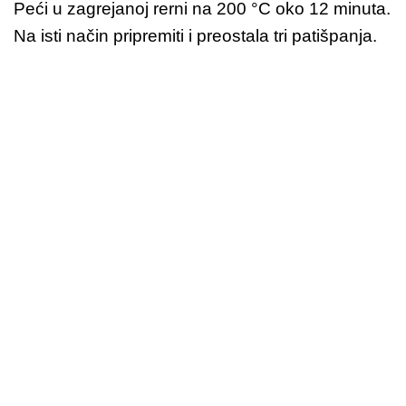
Peći u zagrejanoj rerni na 200 °C oko 12 minuta.
Na isti način pripremiti i preostala tri patišpanja.