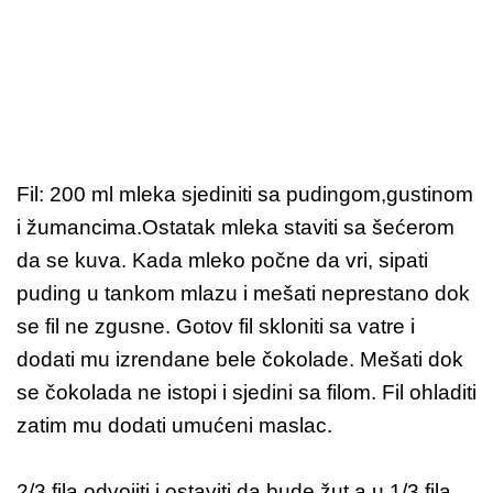
Fil: 200 ml mleka sjediniti sa pudingom,gustinom
i žumancima.Ostatak mleka staviti sa šećerom
da se kuva. Kada mleko počne da vri, sipati
puding u tankom mlazu i mešati neprestano dok
se fil ne zgusne. Gotov fil skloniti sa vatre i
dodati mu izrendane bele čokolade. Mešati dok
se čokolada ne istopi i sjedini sa filom. Fil ohladiti
zatim mu dodati umućeni maslac.
2/3 fila odvojiti i ostaviti da bude žut a u 1/3 fila