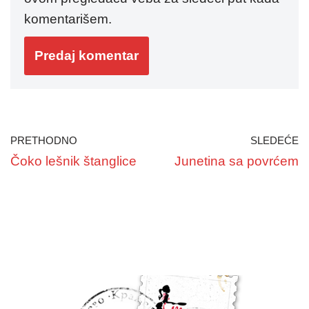
komentarišem.
PRETHODNO
SLEDEĆE
Čoko lešnik štanglice
Junetina sa povrćem