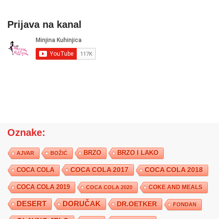
Prijava na kanal
Oznake:
BRZO
BRZO I LAKO
AJVAR
BOŽIĆ
COCA COLA 2017
COCA COLA
COCA COLA 2018
COCA COLA 2019
COKE AND MEALS
COCA COLA 2020
DESERT
DORUČAK
DR.OETKER
FONDAN