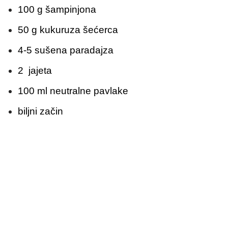
100 g šampinjona
50 g kukuruza šećerca
4-5 sušena paradajza
2 jajeta
100 ml neutralne pavlake
biljni začin