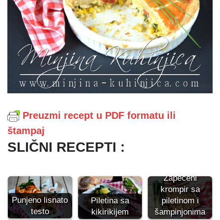
Preuzmi recept u PDF formatu ili
štampaj
SLIČNI RECEPTI :
Zapečeni
krompir sa
Punjeno lisnato
Piletina sa
piletinom i
testo
kikirikijem
šampinjonima