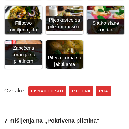
Pljeskavice sa
Filipovo
Slatko slane
pilećim mesom
omiljeno jelo
korpice
Zapečena
boranija sa
Pileća čorba sa
piletinom
jabukama
Oznake:
LISNATO TESTO
PILETINA
PITA
7 mišljenja na „Pokrivena piletina“