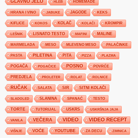
GLAVNO JELO
HLEB
HOMEMADE
JAGODE
HRANA I VINO
KEKS
JABUKE
KIFLICE
KOLAČ
KROMPIR
KOKOS
KOLAČI
LISNATO TESTO
MALINE
LEŠNIK
MAFINI
MARMELADA
MESO
MLEVENO MESO
PALAČINKE
PILETINA
PITA
PASTA
PIZZA
PLAZMA
POSNO
POGAČA
POVRĆE
POGAČICE
PREDJELA
PROLETER
ROLAT
ROLNICE
RUČAK
SIR
SITNI KOLAČI
SALATA
SLANINA
SPANAĆ
TESTO
SLADOLED
TORTE
USKRS
TUTORIJAL
USKRŠNJA JAJA
VIDEO
VIDEO RECEPT
VEČERA
VANILA
YOUTUBE
VOĆE
ZA DECU
VIŠNJE
ZIMNICA