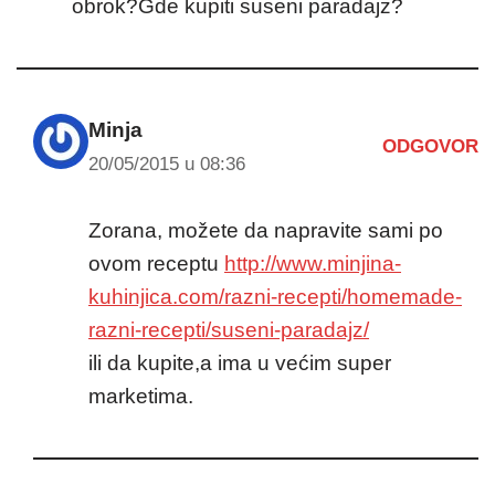
obrok?Gde kupiti suseni paradajz?
Minja
ODGOVOR
20/05/2015 u 08:36
Zorana, možete da napravite sami po
ovom receptu
http://www.minjina-
kuhinjica.com/razni-recepti/homemade-
razni-recepti/suseni-paradajz/
ili da kupite,a ima u većim super
marketima.