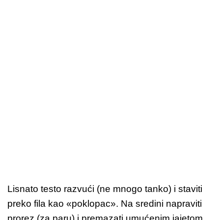
Lisnato testo razvući (ne mnogo tanko) i staviti
preko fila kao «poklopac». Na sredini napraviti
prorez (za paru) i premazati umućenim jajetom.