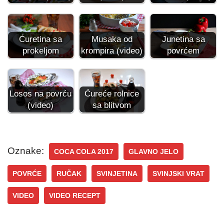
Ćuretina sa
Musaka od
Junetina sa
prokeljom
krompira (video)
povrćem
Losos na povrću
Ćureće rolnice
(video)
sa blitvom
Oznake:
COCA COLA 2017
GLAVNO JELO
POVRĆE
RUČAK
SVINJETINA
SVINJSKI VRAT
VIDEO
VIDEO RECEPT