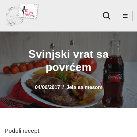
Skoči
na
sadržaj
Svinjski vrat sa
povrćem
04/06/2017
Jela sa mesom
Podeli recept: