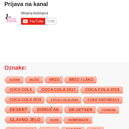
Prijava na kanal
Oznake:
BRZO
BRZO I LAKO
AJVAR
BOŽIĆ
COCA COLA 2017
COCA COLA
COCA COLA 2018
COCA COLA 2019
COKE AND MEALS
COCA COLA 2020
DESERT
DORUČAK
DR.OETKER
FONDAN
GLAVNO JELO
HLEB
HOMEMADE