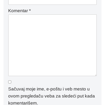
Komentar
*
Sačuvaj moje ime, e-poštu i veb mesto u
ovom pregledaču veba za sledeći put kada
komentarišem.