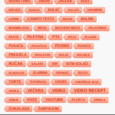
JAGODE
HRANA I VINO
KEKS
JABUKE
KIFLICE
KOLAČ
KROMPIR
KOKOS
KOLAČI
LISNATO TESTO
MALINE
LEŠNIK
MAFINI
MARMELADA
MESO
MLEVENO MESO
PALAČINKE
PILETINA
PITA
PASTA
PIZZA
PLAZMA
POSNO
POGAČA
POVRĆE
POGAČICE
PREDJELA
PROLETER
ROLAT
ROLNICE
RUČAK
SIR
SITNI KOLAČI
SALATA
SLANINA
SPANAĆ
TESTO
SLADOLED
TORTE
USKRS
TUTORIJAL
USKRŠNJA JAJA
VIDEO
VIDEO RECEPT
VEČERA
VANILA
YOUTUBE
VOĆE
ZA DECU
VIŠNJE
ZIMNICA
ČOKOLADA
ŠAMPINJONI