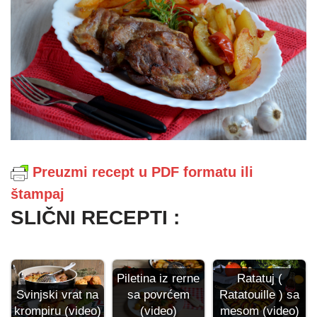
Preuzmi recept u PDF formatu ili
štampaj
SLIČNI RECEPTI :
Ratatuj (
Piletina iz rerne
Svinjski vrat na
Ratatouille ) sa
sa povrćem
krompiru (video)
mesom (video)
(video)