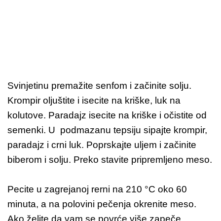
Svinjetinu premažite senfom i začinite solju.
Krompir oljuštite i isecite na kriške, luk na
kolutove. Paradajz isecite na kriške i očistite od
semenki. U podmazanu tepsiju sipajte krompir,
paradajz i crni luk. Poprskajte uljem i začinite
biberom i solju. Preko stavite pripremljeno meso.
Pecite u zagrejanoj rerni na 210 °C oko 60
minuta, a na polovini pečenja okrenite meso.
Ako želite da vam se povrće više zapeče,