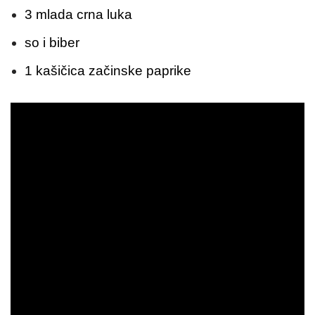
3 mlada crna luka
so i biber
1 kašičica začinske paprike