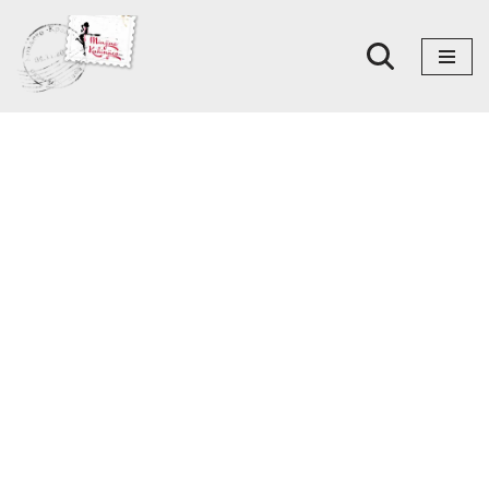
Skoči
na
sadržaj