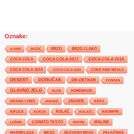
Oznake:
BRZO
BRZO I LAKO
AJVAR
BOŽIĆ
COCA COLA 2017
COCA COLA
COCA COLA 2018
COCA COLA 2019
COKE AND MEALS
COCA COLA 2020
DESERT
DORUČAK
DR.OETKER
FONDAN
GLAVNO JELO
HLEB
HOMEMADE
JAGODE
HRANA I VINO
KEKS
JABUKE
KIFLICE
KOLAČ
KROMPIR
KOKOS
KOLAČI
LISNATO TESTO
MALINE
LEŠNIK
MAFINI
MARMELADA
MESO
MLEVENO MESO
PALAČINKE