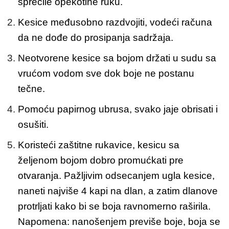
sprečile opekotine ruku.
Kesice međusobno razdvojiti, vodeći računa
da ne dođe do prosipanja sadržaja.
Neotvorene kesice sa bojom držati u sudu sa
vrućom vodom sve dok boje ne postanu
tečne.
Pomoću papirnog ubrusa, svako jaje obrisati i
osušiti.
Koristeći zaštitne rukavice, kesicu sa
željenom bojom dobro promućkati pre
otvaranja. Pažljivim odsecanjem ugla kesice,
naneti najviše 4 kapi na dlan, a zatim dlanove
protrljati kako bi se boja ravnomerno raširila.
Napomena: nanošenjem previše boje, boja se