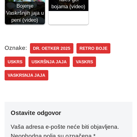
Bojenje
bojama (video)
Vaskršnjih jaja u
peni (video)
Oznake:
DR. OETKER 2025
RETRO BOJE
USKRS
USKRŠNJA JAJA
VASKRS
VASKRSNJA JAJA
Ostavite odgovor
Vaša adresa e-pošte neće biti objavljena.
Neophodna polja su označena
*