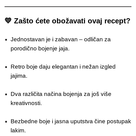
💛
Zašto ćete obožavati ovaj recept?
Jednostavan je i zabavan – odličan za
porodično bojenje jaja.
Retro boje daju elegantan i nežan izgled
jajima.
Dva različita načina bojenja za još više
kreativnosti.
Bezbedne boje i jasna uputstva čine postupak
lakim.