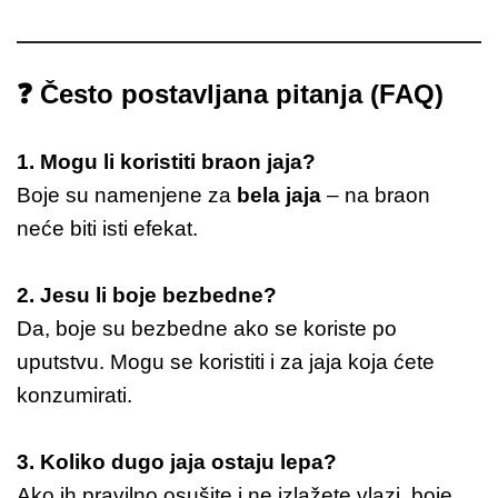
❓
Često postavljana pitanja (FAQ)
1. Mogu li koristiti braon jaja?
Boje su namenjene za
bela jaja
– na braon
neće biti isti efekat.
2. Jesu li boje bezbedne?
Da, boje su bezbedne ako se koriste po
uputstvu. Mogu se koristiti i za jaja koja ćete
konzumirati.
3. Koliko dugo jaja ostaju lepa?
Ako ih pravilno osušite i ne izlažete vlazi, boje