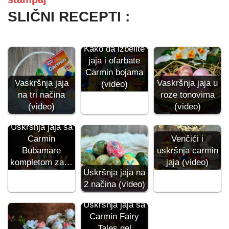
SLIČNI RECEPTI :
Kako da izbelite
jaja i ofarbate
Carmin bojama
Vaskršnja jaja
Vaskršnja jaja u
(video)
na tri načina
roze tonovima
(video)
(video)
Uskršnja jaja sa
Carmin
Venčići i
Bubamare
uskršnja carmin
kompletom za…
jaja (video)
Uskršnja jaja na
2 načina (video)
Uskršnja jaja sa
Carmin Fairy
Tales gel