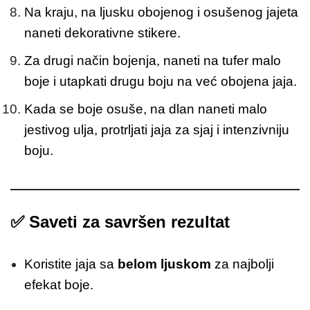
Na kraju, na ljusku obojenog i osušenog jajeta
naneti dekorativne stikere.
Za drugi način bojenja, naneti na tufer malo
boje i utapkati drugu boju na već obojena jaja.
Kada se boje osuše, na dlan naneti malo
jestivog ulja, protrljati jaja za sjaj i intenzivniju
boju.
✅
Saveti za savršen rezultat
Koristite jaja sa
belom ljuskom
za najbolji
efekat boje.