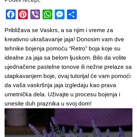
F
Pi
Vi
W
M
S
a
nt
b
h
e
h
Približava se Vaskrs, a sa njim i vreme za
c
er
er
at
ss
ar
kreativno ukrašavanje jaja! Donosim vam dve
e
e
s
e
e
tehnike bojenja pomoću “Retro” boja koje su
b
st
A
n
idealne za jaja sa belom ljuskom. Bilo da volite
o
p
g
ujednačene pastelne tonove ili nežne prelaze sa
o
p
er
utapkavanjem boje, ovaj tutorijal će vam pomoći
k
da vaša vaskršnja jaja izgledaju kao prava
umetnička dela. Uživajte u procesu bojenja i
unesite duh praznika u svoj dom!