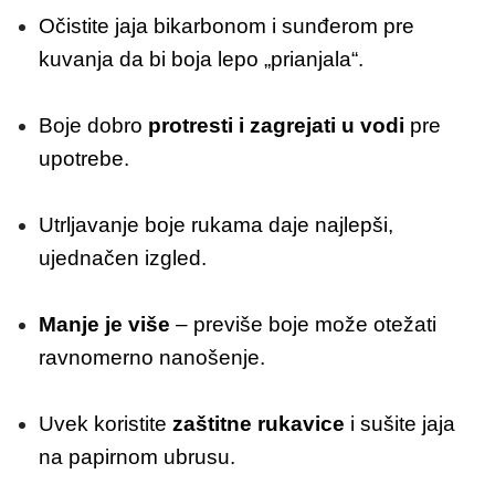
Očistite jaja bikarbonom i sunđerom pre
kuvanja da bi boja lepo „prianjala“.
Boje dobro
protresti i zagrejati u vodi
pre
upotrebe.
Utrljavanje boje rukama daje najlepši,
ujednačen izgled.
Manje je više
– previše boje može otežati
ravnomerno nanošenje.
Uvek koristite
zaštitne rukavice
i sušite jaja
na papirnom ubrusu.