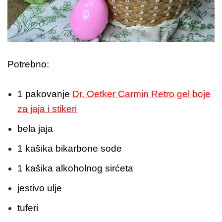
Potrebno:
1 pakovanje
Dr. Oetker Carmin Retro gel boje
za jaja i stikeri
bela jaja
1 kašika bikarbone sode
1 kašika alkoholnog sirćeta
jestivo ulje
tuferi