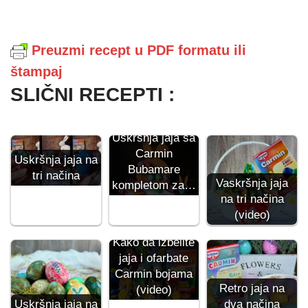
Preuzmi recept u PDF formatu ili
štampaj
SLIČNI RECEPTI :
Uskršnja jaja sa
Carmin
Uskršnja jaja na
Bubamare
tri načina
Vaskršnja jaja
kompletom za…
na tri načina
(video)
Kako da izbelite
jaja i ofarbate
Carmin bojama
Retro jaja na
(video)
Uskršnja jaja na
dva načina