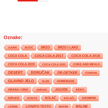
Oznake:
BRZO
BRZO I LAKO
AJVAR
BOŽIĆ
COCA COLA 2017
COCA COLA
COCA COLA 2018
COCA COLA 2019
COKE AND MEALS
COCA COLA 2020
DESERT
DORUČAK
DR.OETKER
FONDAN
GLAVNO JELO
HLEB
HOMEMADE
JAGODE
HRANA I VINO
KEKS
JABUKE
KIFLICE
KOLAČ
KROMPIR
KOKOS
KOLAČI
LISNATO TESTO
MALINE
LEŠNIK
MAFINI