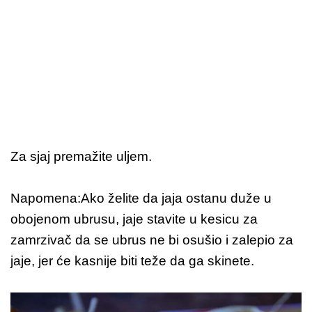
Za sjaj premažite uljem.
Napomena:Ako želite da jaja ostanu duže u
obojenom ubrusu, jaje stavite u kesicu za
zamrzivač da se ubrus ne bi osušio i zalepio za
jaje, jer će kasnije biti teže da ga skinete.