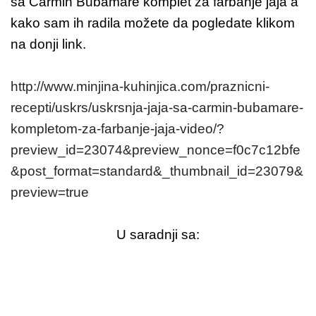
sa Carmin Bubamare komplet za farbanje jaja a
kako sam ih radila možete da pogledate klikom
na donji link.
http://www.minjina-kuhinjica.com/praznicni-
recepti/uskrs/uskrsnja-jaja-sa-carmin-bubamare-
kompletom-za-farbanje-jaja-video/?
preview_id=23074&preview_nonce=f0c7c12bfe
&post_format=standard&_thumbnail_id=23079&
preview=true
U saradnji sa: