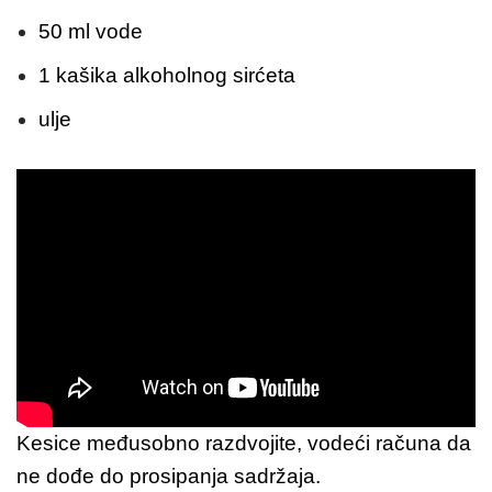
50 ml vode
1 kašika alkoholnog sirćeta
ulje
Kesice međusobno razdvojite, vodeći računa da
ne dođe do prosipanja sadržaja.