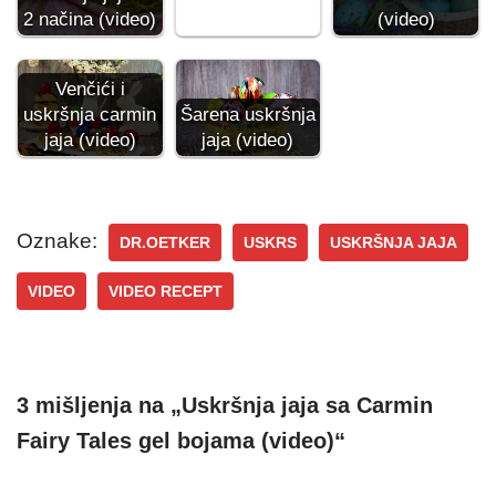
2 načina (video)
(video)
Venčići i
uskršnja carmin
Šarena uskršnja
jaja (video)
jaja (video)
Oznake:
DR.OETKER
USKRS
USKRŠNJA JAJA
VIDEO
VIDEO RECEPT
3 mišljenja na „Uskršnja jaja sa Carmin
Fairy Tales gel bojama (video)“