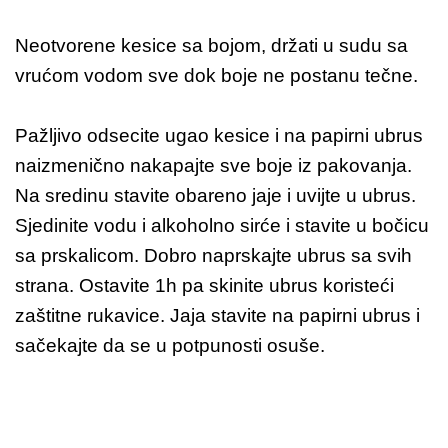
Neotvorene kesice sa bojom, držati u sudu sa
vrućom vodom sve dok boje ne postanu tečne.
Pažljivo odsecite ugao kesice i na papirni ubrus
naizmenično nakapajte sve boje iz pakovanja.
Na sredinu stavite obareno jaje i uvijte u ubrus.
Sjedinite vodu i alkoholno sirće i stavite u bočicu
sa prskalicom. Dobro naprskajte ubrus sa svih
strana. Ostavite 1h pa skinite ubrus koristeći
zaštitne rukavice. Jaja stavite na papirni ubrus i
sačekajte da se u potpunosti osuše.