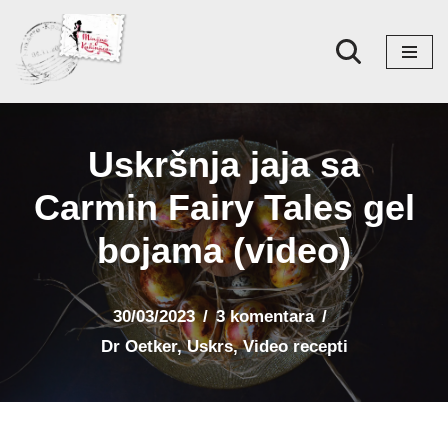
Skoči
na
sadržaj
Uskršnja jaja sa
Carmin Fairy Tales gel
bojama (video)
30/03/2023
3 komentara
Dr Oetker
,
Uskrs
,
Video recepti