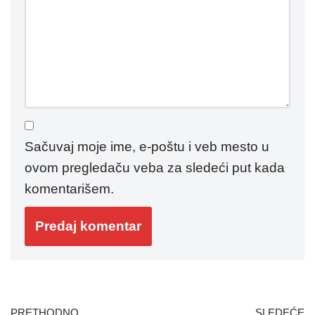
Sačuvaj moje ime, e-poštu i veb mesto u
ovom pregledaču veba za sledeći put kada
komentarišem.
PRETHODNO
SLEDEĆE