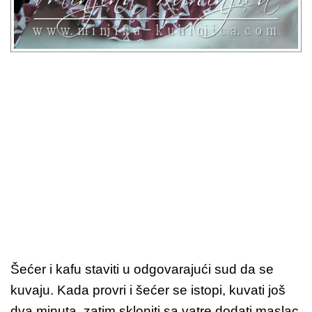
Šećer i kafu staviti u odgovarajući sud da se
kuvaju. Kada provri i šećer se istopi, kuvati još
dva minuta, zatim skloniti sa vatre dodati maslac