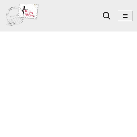
Skoči
na
sadržaj