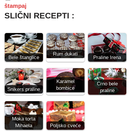
štampaj
SLIČNI RECEPTI :
Rum dukati
Bele štanglice
Praline Irena
Karamel
Crno bele
bombice
Snikers praline
praline
Moka torta
Mihaela
Poljsko cveće