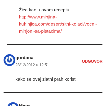
Žica kao u ovom receptu
http://www.minjina-
kuhinjica.com/desert/sitni-kolaci/vocni-
minjoni-sa-pistacima/
gordana
ODGOVOR
28/12/2012 u 12:51
kako se ovaj zlatni prah koristi
Minja