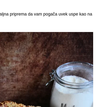
taljna priprema da vam pogača uvek uspe kao na