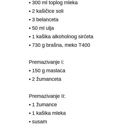
• 300 ml toplog mleka
• 2 kašičice soli
• 3 belanceta
• 50 ml ulja
• 1 kašika alkoholnog sirćeta
• 730 g brašna, meko T400
Premazivanje I:
• 150 g maslaca
• 2 žumanceta
Premazivanje II:
• 1 žumance
• 1 kašika mleka
• susam