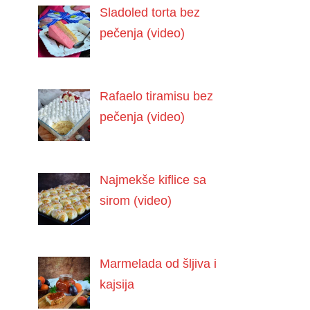
Sladoled torta bez
pečenja (video)
Rafaelo tiramisu bez
pečenja (video)
Najmekše kiflice sa
sirom (video)
Marmelada od šljiva i
kajsija