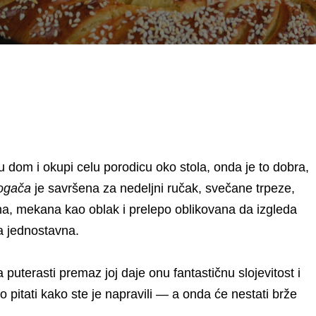
u dom i okupi celu porodicu oko stola, onda je to dobra,
pogača
je savršena za nedeljni ručak, svečane trpeze,
na, mekana kao oblak i prelepo oblikovana da izgleda
ma jednostavna.
a puterasti premaz joj daje onu fantastičnu slojevitost i
 pitati kako ste je napravili — a onda će nestati brže