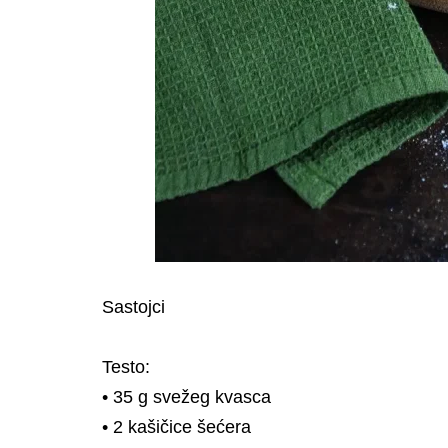
Sastojci
Testo:
• 35 g svežeg kvasca
• 2 kašičice šećera