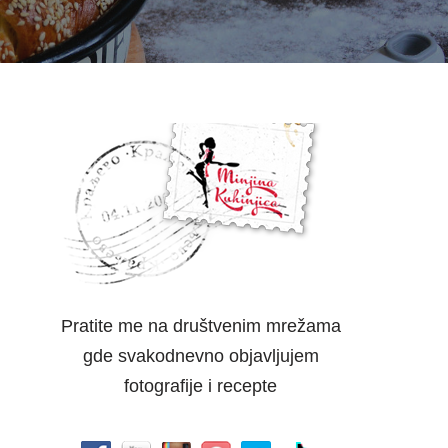
Pratite me na društvenim mrežama
gde svakodnevno objavljujem
fotografije i recepte