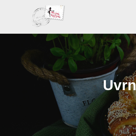
Skoči
na
sadržaj
Uvrn