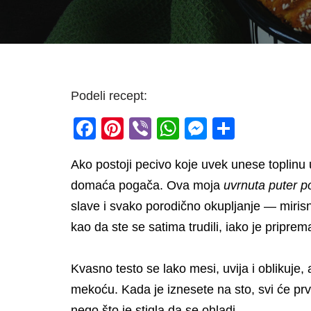
Podeli recept:
F
Pi
Vi
W
M
S
a
nt
b
h
e
h
Ako postoji pecivo koje uvek unese toplinu 
c
er
er
at
ss
ar
domaća pogača. Ova moja
uvrnuta puter 
e
e
s
e
e
slave i svako porodično okupljanje — miris
b
st
A
n
kao da ste se satima trudili, iako je pripre
o
p
g
o
p
er
Kvasno testo se lako mesi, uvija i oblikuje, 
k
mekoću. Kada je iznesete na sto, svi će prvo
nego što je stigla da se ohladi.