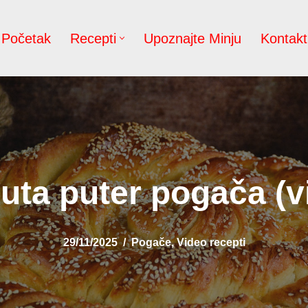
Početak
Recepti
Upoznajte Minju
Kontakt
uta puter pogača (v
29/11/2025
Pogače
,
Video recepti