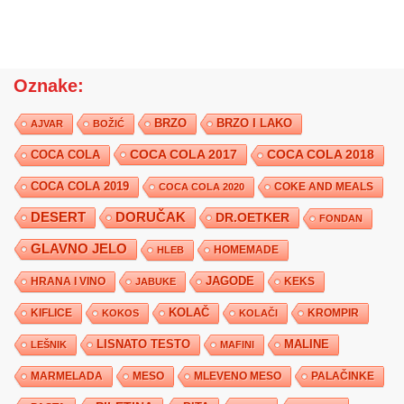
Oznake:
BRZO
BRZO I LAKO
AJVAR
BOŽIĆ
COCA COLA 2017
COCA COLA
COCA COLA 2018
COCA COLA 2019
COKE AND MEALS
COCA COLA 2020
DESERT
DORUČAK
DR.OETKER
FONDAN
GLAVNO JELO
HLEB
HOMEMADE
JAGODE
HRANA I VINO
KEKS
JABUKE
KIFLICE
KOLAČ
KROMPIR
KOKOS
KOLAČI
LISNATO TESTO
MALINE
LEŠNIK
MAFINI
MARMELADA
MESO
MLEVENO MESO
PALAČINKE