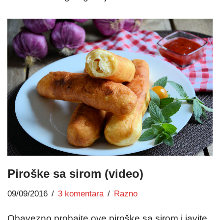
Piroške sa sirom (video)
09/09/2016
3 komentara
Razno
Obavezno probajte ove piroške sa sirom i javite