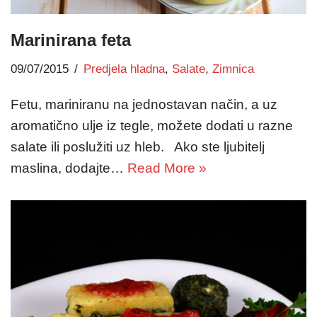
Marinirana feta
09/07/2015
Predjela hladna
,
Salate
,
Zimnica
Fetu, mariniranu na jednostavan način, a uz
aromatično ulje iz tegle, možete dodati u razne
salate ili poslužiti uz hleb. Ako ste ljubitelj
maslina, dodajte…
Read More »