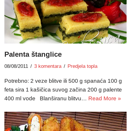
Palenta štanglice
08/08/2011
3 komentara
Predjela topla
Potrebno: 2 veze blitve ili 500 g spanaća 100 g
feta sira 1 kašičica suvog začina 200 g palente
400 ml vode Blanširanu blitvu…
Read More »