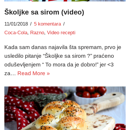
Školjke sa sirom (video)
11/01/2018
5 komentara
Coca-Cola
,
Razno
,
Video recepti
Kada sam danas najavila šta spremam, prvo je
usledilo pitanje “Školjke sa sirom ?” praćeno
oduševljenjem “ To mora da je dobro!” jer <3
za…
Read More »