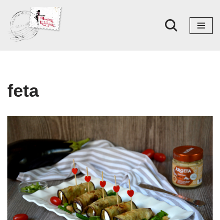
Skoči
na
sadržaj
feta