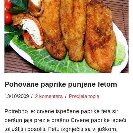
Pohovane paprike punjene fetom
13/10/2009
2 komentara
Predjela topla
Potrebno je: crvene ispečene paprike feta sir
peršun jaja prezle brašno Crvene paprike ispeći
,oljuštiti i posoliti. Fetu izgnječiti sa viljuškom,