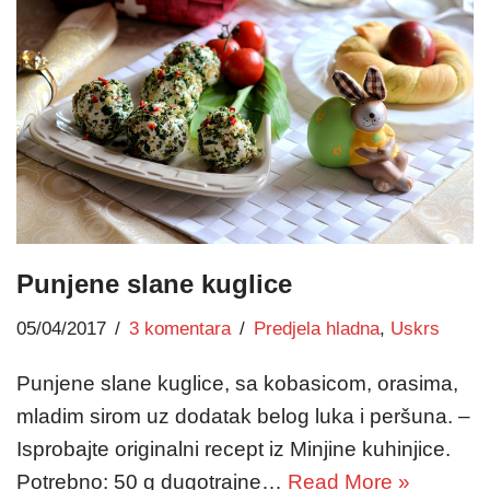
Punjene slane kuglice
05/04/2017
3 komentara
Predjela hladna
,
Uskrs
Punjene slane kuglice, sa kobasicom, orasima,
mladim sirom uz dodatak belog luka i peršuna. –
Isprobajte originalni recept iz Minjine kuhinjice.
Potrebno: 50 g dugotrajne…
Read More »