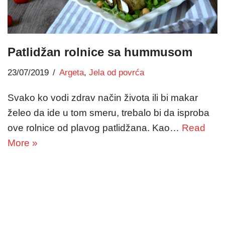
Patlidžan rolnice sa hummusom
23/07/2019
Argeta
,
Jela od povrća
Svako ko vodi zdrav način života ili bi makar
želeo da ide u tom smeru, trebalo bi da isproba
ove rolnice od plavog patlidžana. Kao…
Read
More »