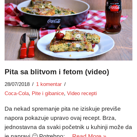
Pita sa blitvom i fetom (video)
28/07/2018
1 komentar
Coca-Cola
,
Pite i gibanice
,
Video recepti
Da nekad spremanje pita ne iziskuje previše
napora pokazuje upravo ovaj recept. Brza,
jednostavna da svaki početnik u kuhinji može da
je napravi 🙂 Potrebno:…
Read More »