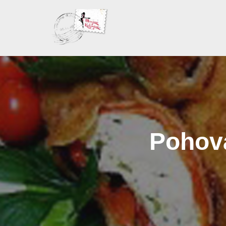
Skoči
na
sadržaj
Pohova