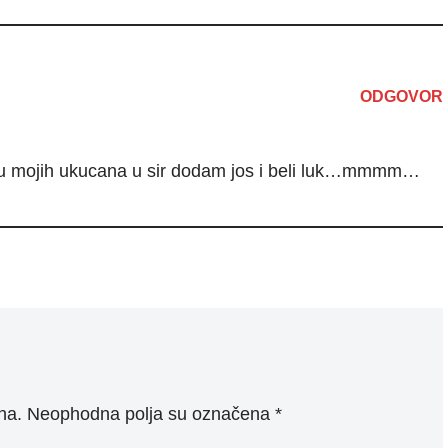
ODGOVOR
u mojih ukucana u sir dodam jos i beli luk…mmmm…
na.
Neophodna polja su označena
*