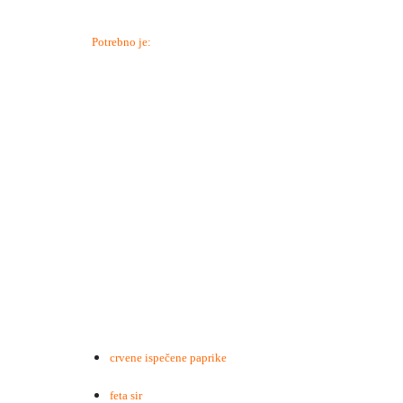
Potrebno je:
crvene ispečene paprike
feta sir