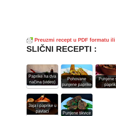
Preuzmi recept u PDF formatu il
SLIČNI RECEPTI :
Paprike na dva
Pohovane
Punjene 
načina (video)
punjene paprike
papri
Jaja i paprike u
pavlaci
Punjene tikvice