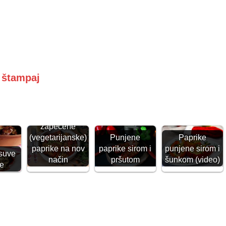
i štampaj
Punjene
zapečene
Punjene
Paprike
(vegetarijanske)
paprike sirom i
punjene sirom i
paprike na nov
suve
pršutom
šunkom (video)
način
ke