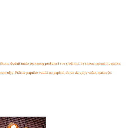
ljuškom, dodati malo seckanog peršuna i sve sjediniti. Sa sirom napuniti paprike.
ejanom ulju. Pržene paprike vaditi na papirni ubrus da upije višak masnoće.