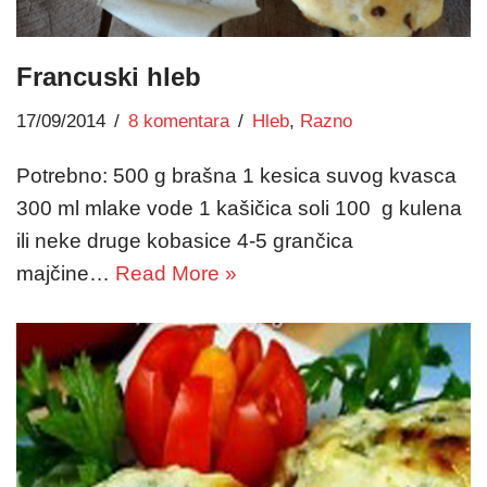
Francuski hleb
17/09/2014
8 komentara
Hleb
,
Razno
Potrebno: 500 g brašna 1 kesica suvog kvasca
300 ml mlake vode 1 kašičica soli 100 g kulena
ili neke druge kobasice 4-5 grančica
majčine…
Read More »