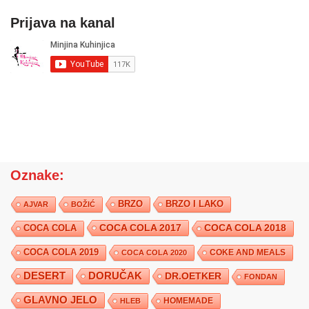
Prijava na kanal
Oznake:
BRZO
BRZO I LAKO
AJVAR
BOŽIĆ
COCA COLA 2017
COCA COLA
COCA COLA 2018
COCA COLA 2019
COKE AND MEALS
COCA COLA 2020
DESERT
DORUČAK
DR.OETKER
FONDAN
GLAVNO JELO
HLEB
HOMEMADE