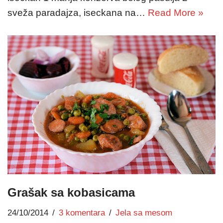
sveža paradajza, iseckana na…
Read More »
Grašak sa kobasicama
24/10/2014
3 komentara
Jela sa mesom