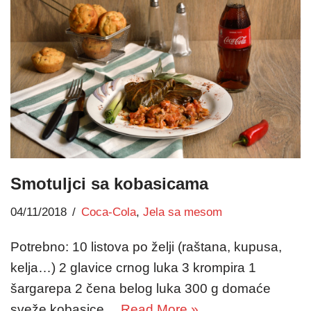
Smotuljci sa kobasicama
04/11/2018
Coca-Cola
,
Jela sa mesom
Potrebno: 10 listova po želji (raštana, kupusa,
kelja…) 2 glavice crnog luka 3 krompira 1
šargarepa 2 čena belog luka 300 g domaće
sveže kobasice…
Read More »