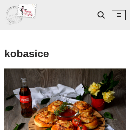
Skoči
na
sadržaj
kobasice