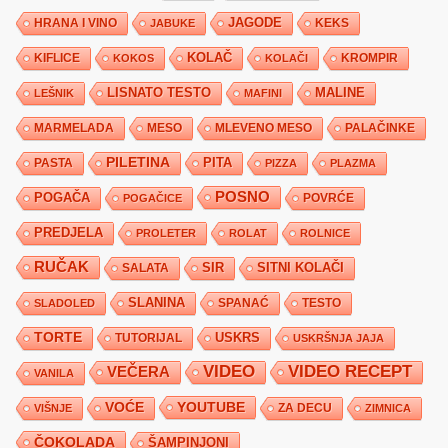
JAGODE
HRANA I VINO
KEKS
JABUKE
KIFLICE
KOLAČ
KROMPIR
KOKOS
KOLAČI
LISNATO TESTO
MALINE
LEŠNIK
MAFINI
MARMELADA
MESO
MLEVENO MESO
PALAČINKE
PILETINA
PITA
PASTA
PIZZA
PLAZMA
POSNO
POGAČA
POVRĆE
POGAČICE
PREDJELA
PROLETER
ROLAT
ROLNICE
RUČAK
SIR
SITNI KOLAČI
SALATA
SLANINA
SPANAĆ
TESTO
SLADOLED
TORTE
USKRS
TUTORIJAL
USKRŠNJA JAJA
VIDEO
VIDEO RECEPT
VEČERA
VANILA
YOUTUBE
VOĆE
ZA DECU
VIŠNJE
ZIMNICA
ČOKOLADA
ŠAMPINJONI