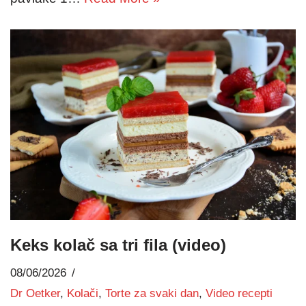
Keks kolač sa tri fila (video)
08/06/2026
Dr Oetker
,
Kolači
,
Torte za svaki dan
,
Video recepti