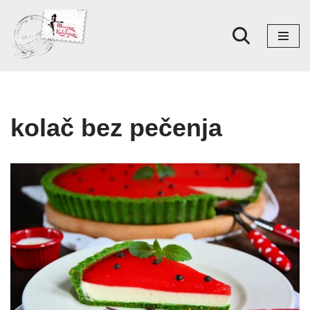
Skoči
na
sadržaj
kolač bez pečenja