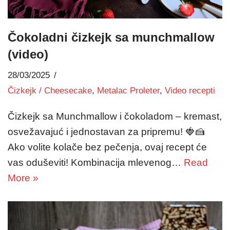
Čokoladni čizkejk sa munchmallow
(video)
28/03/2025
Čizkejk / Cheesecake
,
Metalac Proleter
,
Video recepti
Čizkejk sa Munchmallow i čokoladom – kremast,
osvežavajuć i jednostavan za pripremu! 🍓🍰
Ako volite kolače bez pečenja, ovaj recept će
vas oduševiti! Kombinacija mlevenog…
Read
More »