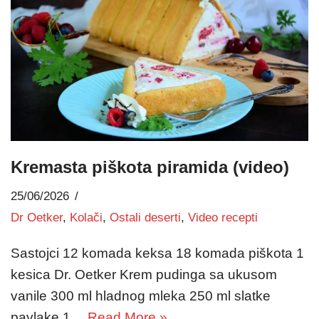
Kremasta piškota piramida (video)
25/06/2026
Dr Oetker
,
Kolači
,
Ostali deserti
,
Video recepti
Sastojci 12 komada keksa 18 komada piškota 1
kesica Dr. Oetker Krem pudinga sa ukusom
vanile 300 ml hladnog mleka 250 ml slatke
pavlake 1…
Read More »