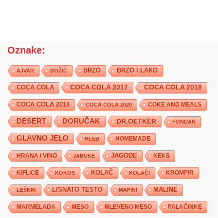
Oznake:
BRZO
BRZO I LAKO
AJVAR
BOŽIĆ
COCA COLA 2017
COCA COLA
COCA COLA 2018
COCA COLA 2019
COKE AND MEALS
COCA COLA 2020
DESERT
DORUČAK
DR.OETKER
FONDAN
GLAVNO JELO
HLEB
HOMEMADE
JAGODE
HRANA I VINO
KEKS
JABUKE
KIFLICE
KOLAČ
KROMPIR
KOKOS
KOLAČI
LISNATO TESTO
MALINE
LEŠNIK
MAFINI
MARMELADA
MESO
MLEVENO MESO
PALAČINKE