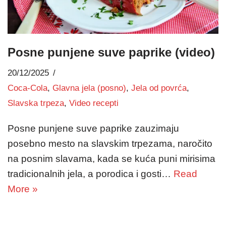
Posne punjene suve paprike (video)
20/12/2025
Coca-Cola
,
Glavna jela (posno)
,
Jela od povrća
,
Slavska trpeza
,
Video recepti
Posne punjene suve paprike zauzimaju
posebno mesto na slavskim trpezama, naročito
na posnim slavama, kada se kuća puni mirisima
tradicionalnih jela, a porodica i gosti…
Read
More »