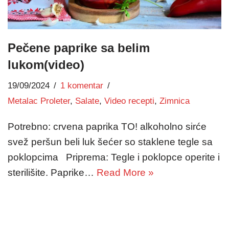
Pečene paprike sa belim
lukom(video)
19/09/2024
1 komentar
Metalac Proleter
,
Salate
,
Video recepti
,
Zimnica
Potrebno: crvena paprika TO! alkoholno sirće
svež peršun beli luk šećer so staklene tegle sa
poklopcima Priprema: Tegle i poklopce operite i
sterilišite. Paprike…
Read More »