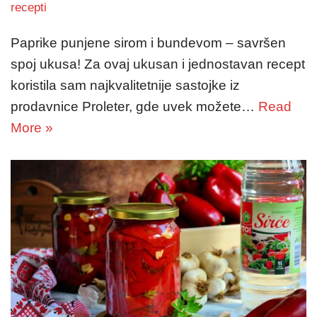
recepti
Paprike punjene sirom i bundevom – savršen
spoj ukusa! Za ovaj ukusan i jednostavan recept
koristila sam najkvalitetnije sastojke iz
prodavnice Proleter, gde uvek možete…
Read
More »