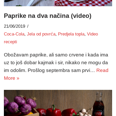
Paprike na dva načina (video)
21/06/2019
Coca-Cola
,
Jela od povrća
,
Predjela topla
,
Video
recepti
Obožavam paprike, ali samo crvene i kada ima
uz to još dobar kajmak i sir, nikako ne mogu da
im odolim. Prošlog septembra sam prvi…
Read
More »