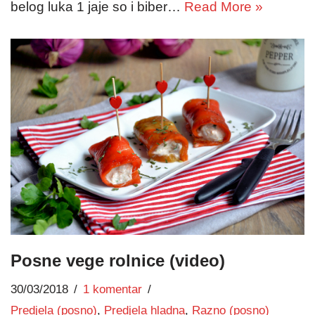
belog luka 1 jaje so i biber…
Read More »
Posne vege rolnice (video)
30/03/2018
1 komentar
Predjela (posno)
,
Predjela hladna
,
Razno (posno)