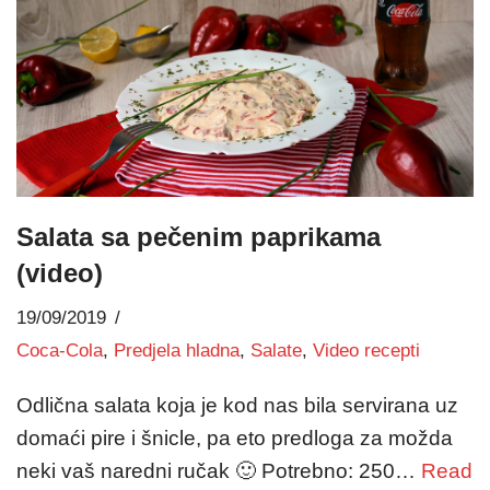
Salata sa pečenim paprikama
(video)
19/09/2019
Coca-Cola
,
Predjela hladna
,
Salate
,
Video recepti
Odlična salata koja je kod nas bila servirana uz
domaći pire i šnicle, pa eto predloga za možda
neki vaš naredni ručak 🙂 Potrebno: 250…
Read