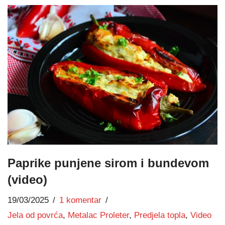
Paprike punjene sirom i bundevom
(video)
19/03/2025
1 komentar
Jela od povrća
,
Metalac Proleter
,
Predjela topla
,
Video