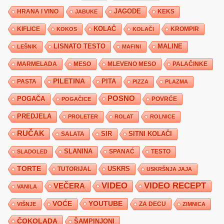
JAGODE
HRANA I VINO
KEKS
JABUKE
KIFLICE
KOLAČ
KROMPIR
KOKOS
KOLAČI
LISNATO TESTO
MALINE
LEŠNIK
MAFINI
MARMELADA
MESO
MLEVENO MESO
PALAČINKE
PILETINA
PITA
PASTA
PIZZA
PLAZMA
POSNO
POGAČA
POVRĆE
POGAČICE
PREDJELA
PROLETER
ROLAT
ROLNICE
RUČAK
SIR
SITNI KOLAČI
SALATA
SLANINA
SPANAĆ
TESTO
SLADOLED
TORTE
USKRS
TUTORIJAL
USKRŠNJA JAJA
VIDEO
VIDEO RECEPT
VEČERA
VANILA
YOUTUBE
VOĆE
ZA DECU
VIŠNJE
ZIMNICA
ČOKOLADA
ŠAMPINJONI