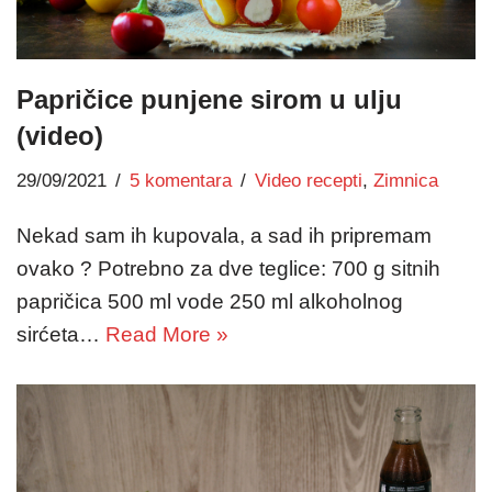
Papričice punjene sirom u ulju
(video)
29/09/2021
5 komentara
Video recepti
,
Zimnica
Nekad sam ih kupovala, a sad ih pripremam
ovako ? Potrebno za dve teglice: 700 g sitnih
papričica 500 ml vode 250 ml alkoholnog
sirćeta…
Read More »