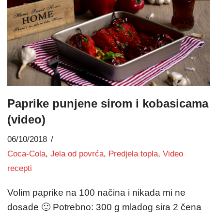
Paprike punjene sirom i kobasicama
(video)
06/10/2018
Coca-Cola
,
Jela od povrća
,
Predjela topla
,
Video
recepti
Volim paprike na 100 načina i nikada mi ne
dosade 🙂 Potrebno: 300 g mladog sira 2 čena