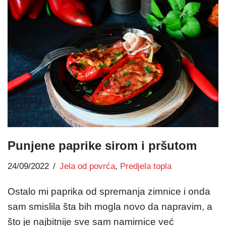
Punjene paprike sirom i pršutom
24/09/2022
Jela od povrća
,
Predjela topla
Ostalo mi paprika od spremanja zimnice i onda
sam smislila šta bih mogla novo da napravim, a
što je najbitnije sve sam namirnice već