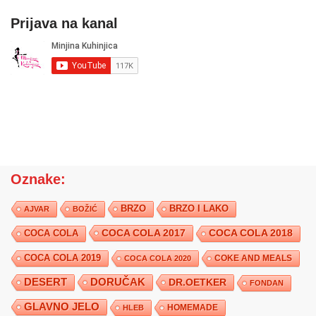
Prijava na kanal
Oznake:
BRZO
BRZO I LAKO
AJVAR
BOŽIĆ
COCA COLA 2017
COCA COLA
COCA COLA 2018
COCA COLA 2019
COKE AND MEALS
COCA COLA 2020
DESERT
DORUČAK
DR.OETKER
FONDAN
GLAVNO JELO
HLEB
HOMEMADE