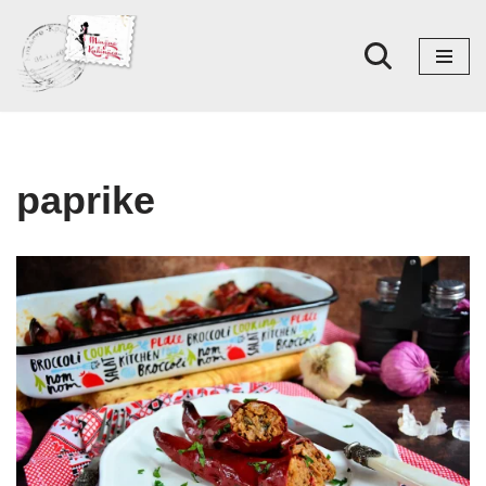
Skoči
na
sadržaj
paprike