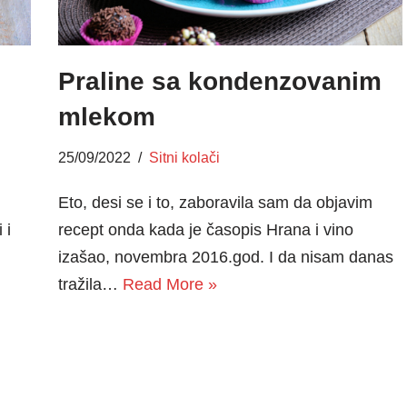
Praline sa kondenzovanim
mlekom
25/09/2022
Sitni kolači
Eto, desi se i to, zaboravila sam da objavim
 i
recept onda kada je časopis Hrana i vino
izašao, novembra 2016.god. I da nisam danas
tražila…
Read More »