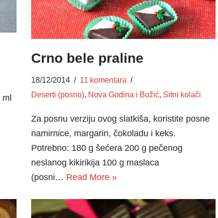
Crno bele praline
18/12/2014
11 komentara
Deserti (posno)
,
Nova Godina i Božić
,
Sitni kolači
 ml
Za posnu verziju ovog slatkiša, koristite posne
namirnice, margarin, čokoladu i keks.
Potrebno: 180 g šećera 200 g pečenog
neslanog kikirikija 100 g maslaca
(posni…
Read More »