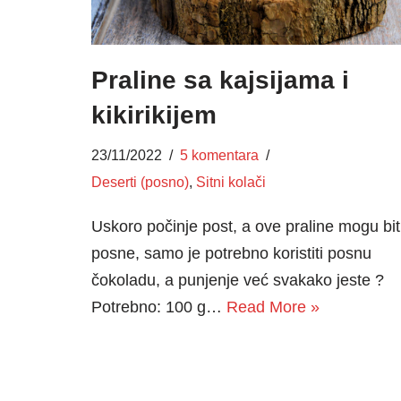
Praline sa kajsijama i
kikirikijem
23/11/2022
5 komentara
Deserti (posno)
,
Sitni kolači
Uskoro počinje post, a ove praline mogu biti
posne, samo je potrebno koristiti posnu
čokoladu, a punjenje već svakako jeste ?
Potrebno: 100 g…
Read More »