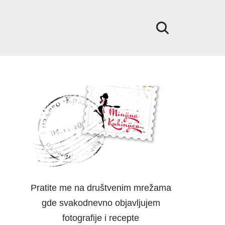
Pratite me na društvenim mrežama
gde svakodnevno objavljujem
fotografije i recepte