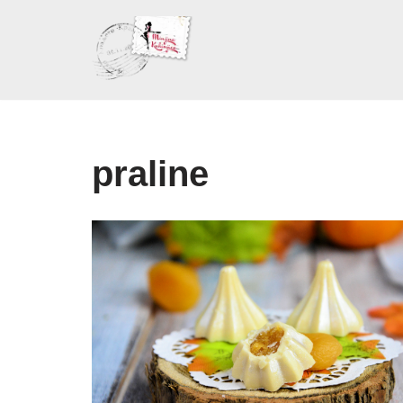
Skoči
na
sadržaj
praline