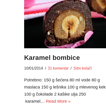
Karamel bombice
10/01/2014
31 komentar
Sitni kolači
Potrebno: 150 g šećera 80 ml vode 80 g
maslaca 150 g lešnika 100 g mlevenog kek
100 g čokolade 2 kašike ulja 250
karamel…
Read More »