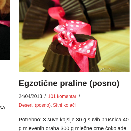
Egzotične praline (posno)
24/04/2013
101 komentar
Deserti (posno)
,
Sitni kolači
sa
Potrebno: 3 suve kajsije 30 g suvih brusnica 40
g mlevenih oraha 300 g mlečne crne čokolade