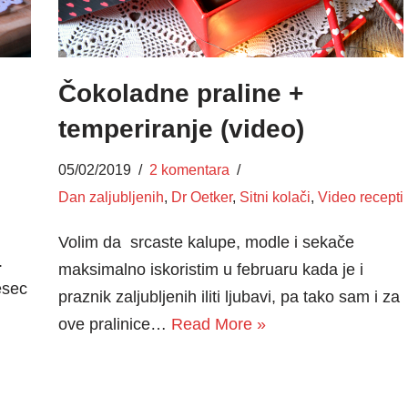
Čokoladne praline +
temperiranje (video)
05/02/2019
2 komentara
Dan zaljubljenih
,
Dr Oetker
,
Sitni kolači
,
Video recepti
Volim da srcaste kalupe, modle i sekače
.
maksimalno iskoristim u februaru kada je i
esec
praznik zaljubljenih iliti ljubavi, pa tako sam i za
ove pralinice…
Read More »