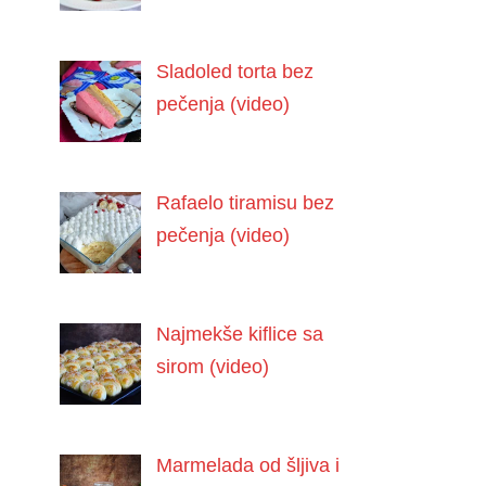
Sladoled torta bez
pečenja (video)
Rafaelo tiramisu bez
pečenja (video)
Najmekše kiflice sa
sirom (video)
Marmelada od šljiva i