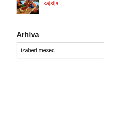
kajsija
Arhiva