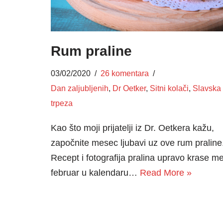
Rum praline
03/02/2020
26 komentara
Dan zaljubljenih
,
Dr Oetker
,
Sitni kolači
,
Slavska
trpeza
Kao što moji prijatelji iz Dr. Oetkera kažu,
započnite mesec ljubavi uz ove rum praline
Recept i fotografija pralina upravo krase m
februar u kalendaru…
Read More »