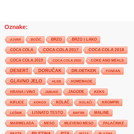
Oznake:
BRZO
BRZO I LAKO
AJVAR
BOŽIĆ
COCA COLA 2017
COCA COLA
COCA COLA 2018
COCA COLA 2019
COKE AND MEALS
COCA COLA 2020
DESERT
DORUČAK
DR.OETKER
FONDAN
GLAVNO JELO
HLEB
HOMEMADE
JAGODE
HRANA I VINO
KEKS
JABUKE
KIFLICE
KOLAČ
KROMPIR
KOKOS
KOLAČI
LISNATO TESTO
MALINE
LEŠNIK
MAFINI
MARMELADA
MESO
MLEVENO MESO
PALAČINKE
PILETINA
PITA
PASTA
PIZZA
PLAZMA