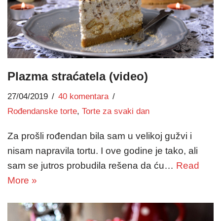
Plazma straćatela (video)
27/04/2019
40 komentara
Rođendanske torte
,
Torte za svaki dan
Za prošli rođendan bila sam u velikoj gužvi i
nisam napravila tortu. I ove godine je tako, ali
sam se jutros probudila rešena da ću…
Read
More »