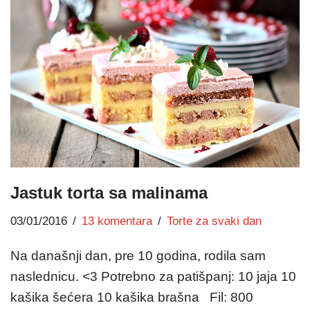
Jastuk torta sa malinama
03/01/2016
13 komentara
Torte za svaki dan
Na današnji dan, pre 10 godina, rodila sam
naslednicu. <3 Potrebno za patišpanj: 10 jaja 10
kašika šećera 10 kašika brašna Fil: 800