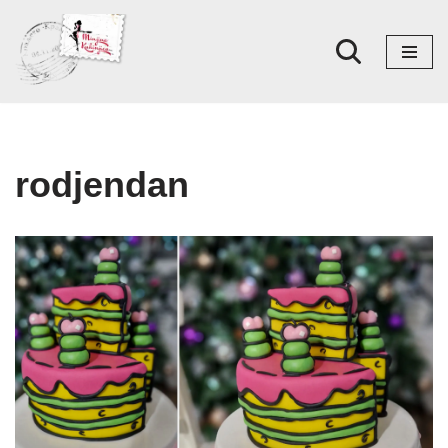
Skoči
na
sadržaj
rodjendan