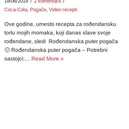
18/06/2019
2 komentara
Coca-Cola
,
Pogače
,
Video recepti
Ove godine, umesto recepta za rođendansku
tortu mojih momaka, koji danas slave svoje
rođendane, sledi Rođendanska puter pogača
🙂 Rođendanska puter pogača – Potrebni
sastojci:…
Read More »