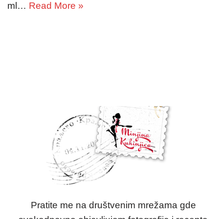
ml…
Read More »
Pratite me na društvenim mrežama gde