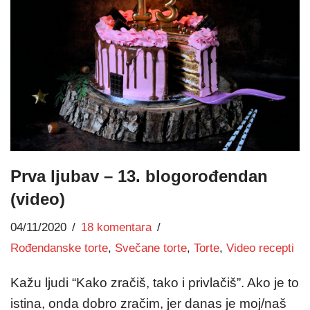
Prva ljubav – 13. blogorođendan
(video)
04/11/2020
18 komentara
Rođendanske torte
,
Svečane torte
,
Torte
,
Video recepti
Kažu ljudi “Kako zračiš, tako i privlačiš”. Ako je to
istina, onda dobro zračim, jer danas je moj/naš