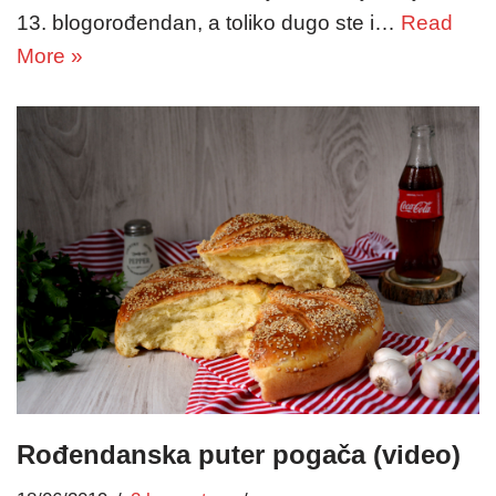
13. blogorođendan, a toliko dugo ste i…
Read
More »
Rođendanska puter pogača (video)