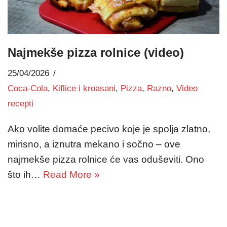
Najmekše pizza rolnice (video)
25/04/2026
Coca-Cola
,
Kiflice i kroasani
,
Pizza
,
Razno
,
Video
recepti
Ako volite domaće pecivo koje je spolja zlatno,
mirisno, a iznutra mekano i sočno – ove
najmekše pizza rolnice će vas oduševiti. Ono
što ih…
Read More »