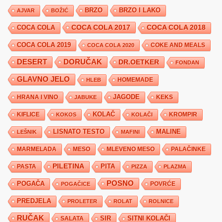
BRZO
BRZO I LAKO
AJVAR
BOŽIĆ
COCA COLA 2017
COCA COLA
COCA COLA 2018
COCA COLA 2019
COKE AND MEALS
COCA COLA 2020
DESERT
DORUČAK
DR.OETKER
FONDAN
GLAVNO JELO
HLEB
HOMEMADE
JAGODE
HRANA I VINO
KEKS
JABUKE
KIFLICE
KOLAČ
KROMPIR
KOKOS
KOLAČI
LISNATO TESTO
MALINE
LEŠNIK
MAFINI
MARMELADA
MESO
MLEVENO MESO
PALAČINKE
PILETINA
PITA
PASTA
PIZZA
PLAZMA
POSNO
POGAČA
POVRĆE
POGAČICE
PREDJELA
PROLETER
ROLAT
ROLNICE
RUČAK
SIR
SITNI KOLAČI
SALATA