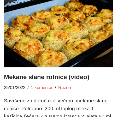
Mekane slane rolnice (video)
25/01/2022
1 komentar
Razno
Savršene za doručak ili večeru, mekane slane
rolnice. Potrebno: 200 ml toplog mleka 1
kašičica šećera 7 g suvog kvasca 2 jajeta 50 ml