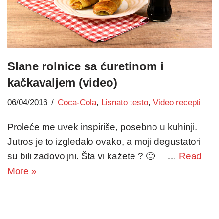
Slane rolnice sa ćuretinom i
kačkavaljem (video)
06/04/2016
Coca-Cola
,
Lisnato testo
,
Video recepti
Proleće me uvek inspiriše, posebno u kuhinji.
Jutros je to izgledalo ovako, a moji degustatori
su bili zadovoljni. Šta vi kažete ? 🙂 …
Read
More »