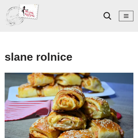
Skoči
na
sadržaj
slane rolnice