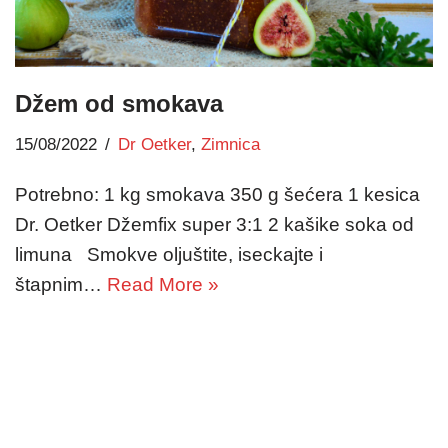
Džem od smokava
15/08/2022
Dr Oetker
,
Zimnica
Potrebno: 1 kg smokava 350 g šećera 1 kesica
Dr. Oetker Džemfix super 3:1 2 kašike soka od
limuna Smokve oljuštite, iseckajte i
štapnim…
Read More »