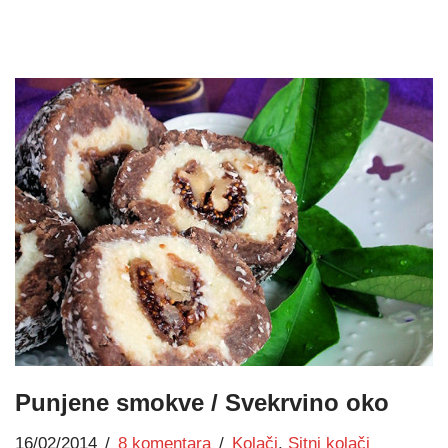
Punjene smokve / Svekrvino oko
16/02/2014
8 komentara
Kolači
,
Sitni kolači