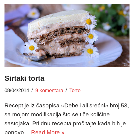
Sirtaki torta
08/04/2014
9 komentara
Torte
Recept je iz časopisa «Debeli ali srećni» broj 53,
sa mojom modifikacija što se tiče količine
sastojaka. Pri dnu recepta pročitajte kada bih je
ponovo…
Read More »