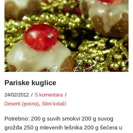
Pariske kuglice
24/02/2012
5 komentara
Deserti (posno)
,
Sitni kolači
Potrebno: 200 g suvih smokvi 200 g suvog
grožđa 250 g mlevenih lešnika 200 g šećera u