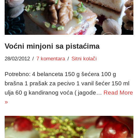
Voćni minjoni sa pistaćima
28/02/2012
7 komentara
Sitni kolači
Potrebno: 4 belanceta 150 g šećera 100 g
brašna 1 prašak za pecivo 1 vanil šećer 150 ml
ulja 60 g kandiranog voća ( jagode…
Read More
»