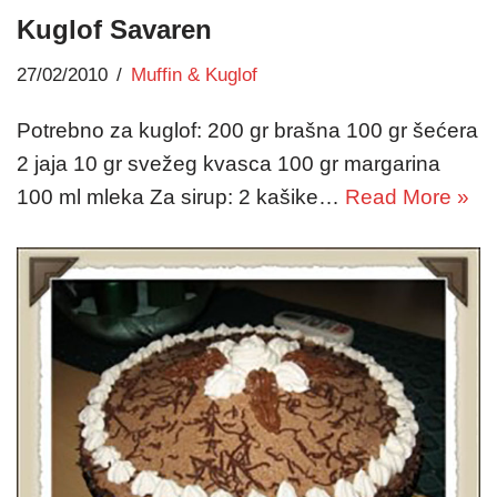
Kuglof Savaren
27/02/2010
Muffin & Kuglof
Potrebno za kuglof: 200 gr brašna 100 gr šećera
2 jaja 10 gr svežeg kvasca 100 gr margarina
100 ml mleka Za sirup: 2 kašike…
Read More »