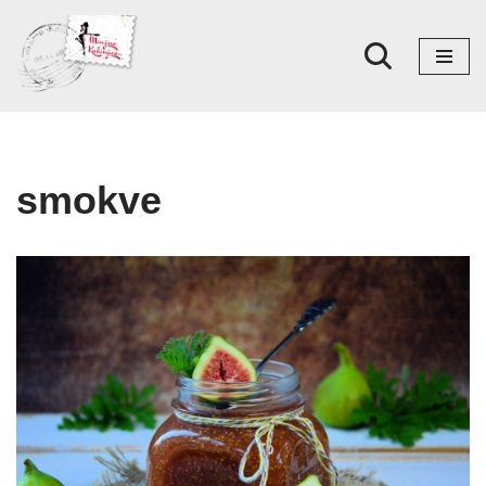
Skoči
na
sadržaj
smokve