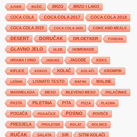
BRZO
BRZO I LAKO
AJVAR
BOŽIĆ
COCA COLA 2017
COCA COLA
COCA COLA 2018
COCA COLA 2019
COKE AND MEALS
COCA COLA 2020
DESERT
DORUČAK
DR.OETKER
FONDAN
GLAVNO JELO
HLEB
HOMEMADE
JAGODE
HRANA I VINO
KEKS
JABUKE
KIFLICE
KOLAČ
KROMPIR
KOKOS
KOLAČI
LISNATO TESTO
MALINE
LEŠNIK
MAFINI
MARMELADA
MESO
MLEVENO MESO
PALAČINKE
PILETINA
PITA
PASTA
PIZZA
PLAZMA
POSNO
POGAČA
POVRĆE
POGAČICE
PREDJELA
PROLETER
ROLAT
ROLNICE
RUČAK
SIR
SITNI KOLAČI
SALATA