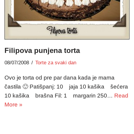
Filipova punjena torta
08/07/2008
Torte za svaki dan
Ovo je torta od pre par dana kada je mama
častila 🙂 Patišpanj: 10 jaja 10 kašika šećera
10 kašika brašna Fil: 1 margarin 250…
Read
More »