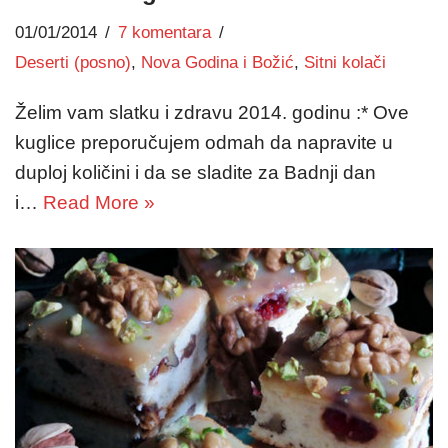
01/01/2014
7 komentara
Deserti (posno)
,
Nova Godina i Božić
,
Sitni kolači
Želim vam slatku i zdravu 2014. godinu :* Ove
kuglice preporučujem odmah da napravite u
duploj količini i da se sladite za Badnji dan
i…
Read More »