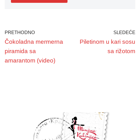
PRETHODNO
SLEDEĆE
Čokoladna mermerna
Piletinom u kari sosu
piramida sa
sa rižotom
amarantom (video)