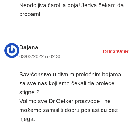
Neodoljiva čarolija boja! Jedva čekam da
probam!
Dajana
ODGOVOR
03/03/2022 u 02:30
Savršenstvo u divnim prolećnim bojama
za sve nas koji smo čekali da proleće
stigne ?.
Volimo sve Dr Oetker proizvode i ne
možemo zamisliti dobru poslasticu bez
njega.