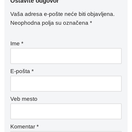
Ostavite odgovor
Vaša adresa e-pošte neće biti objavljena.
Neophodna polja su označena
*
Ime
*
E-pošta
*
Veb mesto
Komentar
*