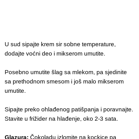
U sud sipajte krem sir sobne temperature,
dodajte voćni deo i mikserom umutite.
Posebno umutite šlag sa mlekom, pa sjedinite
sa prethodnom smesom i još malo mikserom
umutite.
Sipajte preko ohlađenog patišpanja i poravnajte.
Stavite u frižider na hlađenje, oko 2-3 sata.
Glazura:
Čokoladu izlomite na kockice pa