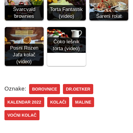
Torta Fantastik
Švarcvald
(video)
Šareni rolat
brownies
Čoko lešnik
Posni Rozen
torta (video)
Jafa kolač
(video)
Oznake:
BOROVNICE
DR.OETKER
KALENDAR 2022
KOLAČI
MALINE
VOĆNI KOLAČ