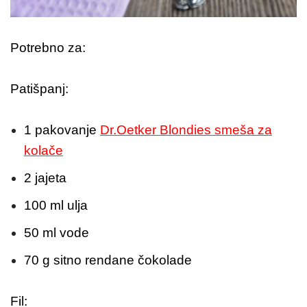
Potrebno za:
Patišpanj:
1 pakovanje
Dr.Oetker Blondies smeša za
kolače
2 jajeta
100 ml ulja
50 ml vode
70 g sitno rendane čokolade
Fil: