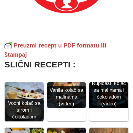
Preuzmi recept u PDF formatu ili
štampaj
SLIČNI RECEPTI :
Rupičasti kolač
Vanila kolač sa
sa malinama i
malinama
čokoladom
Voćni kolač sa
(video)
(video)
sirom i
čokoladom