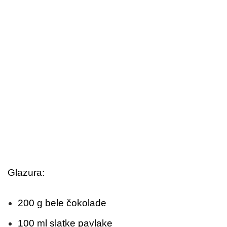
Glazura:
200 g bele čokolade
100 ml slatke pavlake