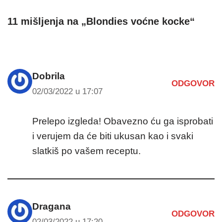
11 mišljenja na „Blondies voćne kocke“
Dobrila
ODGOVOR
02/03/2022 u 17:07
Prelepo izgleda! Obavezno ću ga isprobati
i verujem da će biti ukusan kao i svaki
slatkiš po vašem receptu.
Dragana
ODGOVOR
02/03/2022 u 17:20