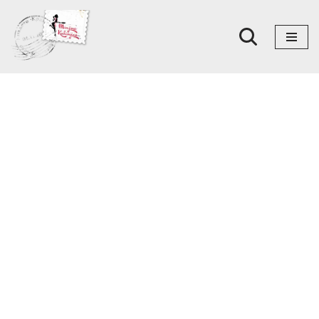
Skoči
na
sadržaj