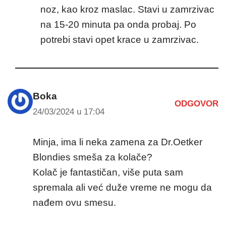
noz, kao kroz maslac. Stavi u zamrzivac
na 15-20 minuta pa onda probaj. Po
potrebi stavi opet krace u zamrzivac.
Boka
ODGOVOR
24/03/2024 u 17:04
Minja, ima li neka zamena za Dr.Oetker
Blondies smeša za kolače?
Kolač je fantastičan, više puta sam
spremala ali već duže vreme ne mogu da
nađem ovu smesu.