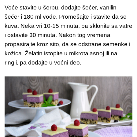
Voće stavite u šerpu, dodajte šećer, vanilin
šećer i 180 ml vode. Promešajte i stavite da se
kuva. Neka vri 10-15 minuta, pa sklonite sa vatre
i ostavite 30 minuta. Nakon tog vremena
propasirajte kroz sito, da se odstrane semenke i
kožica. Želatin istopite u mikrotalasnoj ili na
ringli, pa dodajte u voćni deo.