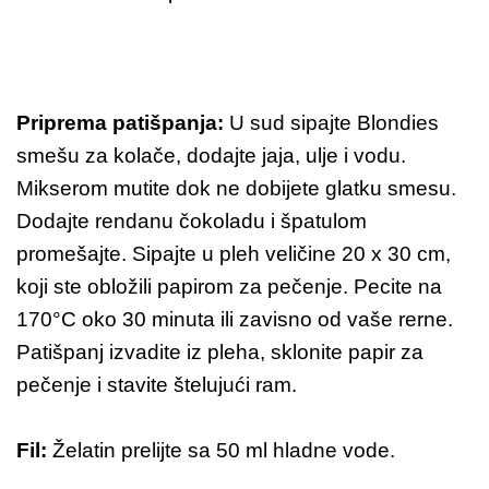
Priprema patišpanja:
U sud sipajte Blondies
smešu za kolače, dodajte jaja, ulje i vodu.
Mikserom mutite dok ne dobijete glatku smesu.
Dodajte rendanu čokoladu i špatulom
promešajte. Sipajte u pleh veličine 20 x 30 cm,
koji ste obložili papirom za pečenje. Pecite na
170°C oko 30 minuta ili zavisno od vaše rerne.
Patišpanj izvadite iz pleha, sklonite papir za
pečenje i stavite štelujući ram.
Fil:
Želatin prelijte sa 50 ml hladne vode.