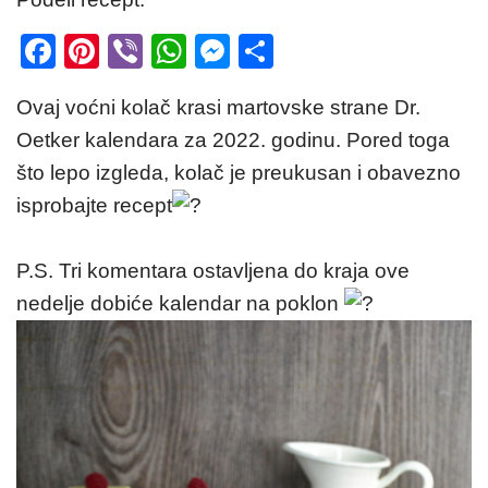
F
Pi
Vi
W
M
S
a
nt
b
h
e
h
Ovaj voćni kolač krasi martovske strane Dr.
c
er
er
at
ss
ar
Oetker kalendara za 2022. godinu. Pored toga
e
e
s
e
e
što lepo izgleda, kolač je preukusan i obavezno
b
st
A
n
isprobajte recept
o
p
g
o
p
er
P.S. Tri komentara ostavljena do kraja ove
k
nedelje dobiće kalendar na poklon